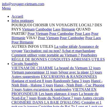
info@voyager-vietnam.com
Menu
Accueil
Infos pratiques
POURQUOI CHOISIR UN VOYAGISTE LOCAL?
DES
PAYS
Vietnam
Cambodge
Laos
Birmanie
QUAND
PARTIR?
Pour Vietnam
Pour Cambodge
Pour Laos
Pour
Birmanie
VISA?
Pour Vietnam
Pour Cambodge
Pour Laos
Pour Birmanie
AUTRES INFOS UTILES
La valise idéale
Assurance de
voyage
Vaccination: oui ou non?
Achat et marchandage
Comment utiliser votre portable au Vietnam ?
Pourboires
RÈGLE DE BONNES CONDUITES
ADRESSES UTILES
Circuits Suggérés
VIETNAM DE CHARME
La beauté du Vietnam 12 jours
Vietnam panoramique 11 jours
Séjour avec la plage 13 jours
Autres suggestions
EXCURSIONS & RANDONNÉES
Hagiang et nord-est 8 jours
Randonnée Sapa 3 jours
Hanoi -
Ninh Binh - Halong 3 jours
Hanoi - Ninh Binh - Cuc Phuong
3 jours
Autres excursions & randonnées
VIETNAM EN
PROFONDEUR
Les hauts plateaux 4 jours
La beaute du
Nord-Est 7 jours
Route du Nord-Ouest 7 jours
Autres circuits
CROISIÈRE DANS LA BAIE D'HALONG
Croisière et 1
nuit sur la jonque
Croisière baie de Bai Tu Long et 1 nuit sur