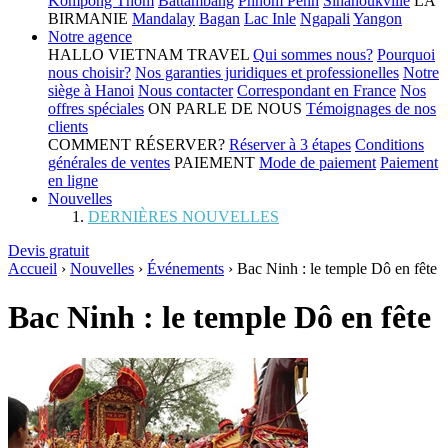
Kompong Thom
Battambang
Phnom Penh
Sihanoukville
LA
BIRMANIE
Mandalay
Bagan
Lac Inle
Ngapali
Yangon
Notre agence
HALLO VIETNAM TRAVEL
Qui sommes nous?
Pourquoi
nous choisir?
Nos garanties juridiques et professionelles
Notre
siège à Hanoi
Nous contacter
Correspondant en France
Nos
offres spéciales
ON PARLE DE NOUS
Témoignages de nos
clients
COMMENT RÉSERVER?
Réserver à 3 étapes
Conditions
générales de ventes
PAIEMENT
Mode de paiement
Paiement
en ligne
Nouvelles
DERNIÈRES NOUVELLES
Devis gratuit
Accueil
›
Nouvelles
›
Événements
›
Bac Ninh : le temple Dô en fête
Bac Ninh : le temple Dô en fête