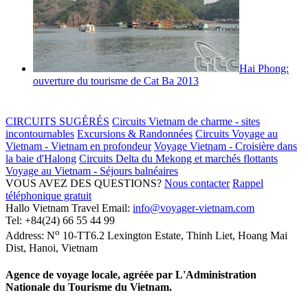
Hai Phong:
ouverture du tourisme de Cat Ba 2013
CIRCUITS SUGÉRÉS
Circuits Vietnam de charme - sites
incontournables
Excursions & Randonnées
Circuits Voyage au
Vietnam - Vietnam en profondeur
Voyage Vietnam - Croisière dans
la baie d'Halong
Circuits Delta du Mekong et marchés flottants
Voyage au Vietnam - Séjours balnéaires
VOUS AVEZ DES QUESTIONS?
Nous contacter
Rappel
téléphonique gratuit
Hallo Vietnam Travel
Email:
info@voyager-vietnam.com
Tel:
+84(24) 66 55 44 99
o
Address:
N
10-TT6.2 Lexington Estate, Thinh Liet
,
Hoang Mai
Dist
,
Hanoi
,
Vietnam
Agence de voyage locale, agréée par L'Administration
Nationale du Tourisme du Vietnam.