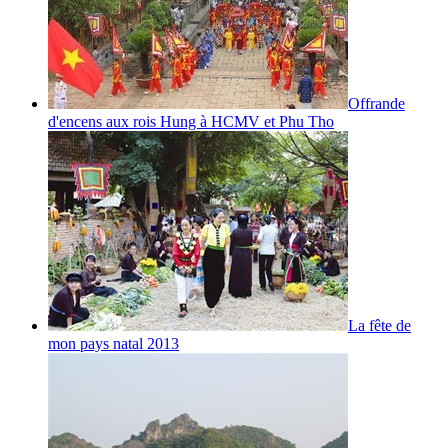
Offrande
d'encens aux rois Hung à HCMV et Phu Tho
La fête de
mon pays natal 2013