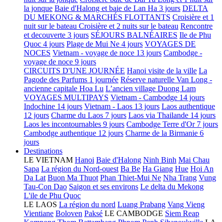
la jonque
Baie d'Halong et baie de Lan Ha 3 jours
DELTA
DU MEKONG & MARCHÉS FLOTTANTS
Croisière et 1
nuit sur le bateau
Croisière et 2 nuits sur le bateau
Rencontre
et decouverte 3 jours
SÉJOURS BALNÉAIRES
Ile de Phu
Quoc 4 jours
Plage de Mui Ne 4 jours
VOYAGES DE
NOCES
Vietnam - voyage de noce 13 jours
Cambodge -
voyage de noce 9 jours
CIRCUITS D'UNE JOURNÉE
Hanoi visite de la ville
La
Pagode des Parfums 1 journée
Réserve naturelle Van Long -
ancienne capitale Hoa Lu
L’ancien village Duong Lam
VOYAGES MULTIPAYS
Vietnam - Cambodge 14 jours
Indochine 14 jours
Vietnam - Laos 13 jours
Laos authentique
12 jours
Charme du Laos 7 jours
Laos via Thailande 14 jours
Laos les incontournables 9 jours
Cambodge Terre d'Or 7 jours
Cambodge authentique 12 jours
Charme de la Birmanie 6
jours
Destinations
LE VIETNAM
Hanoi
Baie d'Halong
Ninh Binh
Mai Chau
Sapa
La région du Nord-ouest
Ba Be
Ha Giang
Hue
Hoi An
Da Lat
Buon Ma Thuot
Phan Thiet-Mui Ne
Nha Trang
Vung
Tau-Con Dao
Saigon et ses environs
Le delta du Mekong
L'ile de Phu Quoc
LE LAOS
La région du nord
Luang Prabang
Vang Vieng
Vientiane
Boloven
Paksé
LE CAMBODGE
Siem Reap