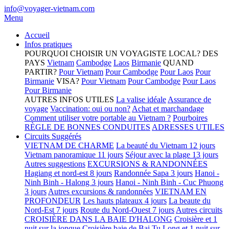
info@voyager-vietnam.com
Menu
Accueil
Infos pratiques
POURQUOI CHOISIR UN VOYAGISTE LOCAL?
DES
PAYS
Vietnam
Cambodge
Laos
Birmanie
QUAND
PARTIR?
Pour Vietnam
Pour Cambodge
Pour Laos
Pour
Birmanie
VISA?
Pour Vietnam
Pour Cambodge
Pour Laos
Pour Birmanie
AUTRES INFOS UTILES
La valise idéale
Assurance de
voyage
Vaccination: oui ou non?
Achat et marchandage
Comment utiliser votre portable au Vietnam ?
Pourboires
RÈGLE DE BONNES CONDUITES
ADRESSES UTILES
Circuits Suggérés
VIETNAM DE CHARME
La beauté du Vietnam 12 jours
Vietnam panoramique 11 jours
Séjour avec la plage 13 jours
Autres suggestions
EXCURSIONS & RANDONNÉES
Hagiang et nord-est 8 jours
Randonnée Sapa 3 jours
Hanoi -
Ninh Binh - Halong 3 jours
Hanoi - Ninh Binh - Cuc Phuong
3 jours
Autres excursions & randonnées
VIETNAM EN
PROFONDEUR
Les hauts plateaux 4 jours
La beaute du
Nord-Est 7 jours
Route du Nord-Ouest 7 jours
Autres circuits
CROISIÈRE DANS LA BAIE D'HALONG
Croisière et 1
nuit sur la jonque
Croisière baie de Bai Tu Long et 1 nuit sur