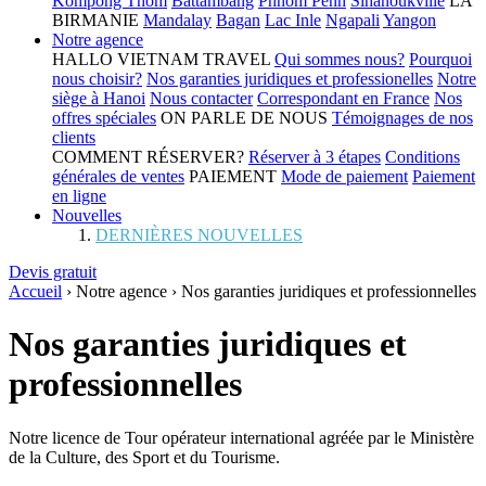
Kompong Thom
Battambang
Phnom Penh
Sihanoukville
LA
BIRMANIE
Mandalay
Bagan
Lac Inle
Ngapali
Yangon
Notre agence
HALLO VIETNAM TRAVEL
Qui sommes nous?
Pourquoi
nous choisir?
Nos garanties juridiques et professionelles
Notre
siège à Hanoi
Nous contacter
Correspondant en France
Nos
offres spéciales
ON PARLE DE NOUS
Témoignages de nos
clients
COMMENT RÉSERVER?
Réserver à 3 étapes
Conditions
générales de ventes
PAIEMENT
Mode de paiement
Paiement
en ligne
Nouvelles
DERNIÈRES NOUVELLES
Devis gratuit
Accueil
›
Notre agence
›
Nos garanties juridiques et professionnelles
Nos garanties juridiques et
professionnelles
Notre licence de Tour opérateur international agréée par le Ministère
de la Culture, des Sport et du Tourisme.