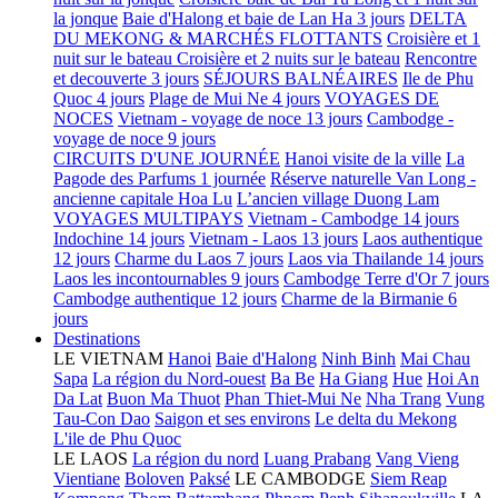
la jonque
Baie d'Halong et baie de Lan Ha 3 jours
DELTA
DU MEKONG & MARCHÉS FLOTTANTS
Croisière et 1
nuit sur le bateau
Croisière et 2 nuits sur le bateau
Rencontre
et decouverte 3 jours
SÉJOURS BALNÉAIRES
Ile de Phu
Quoc 4 jours
Plage de Mui Ne 4 jours
VOYAGES DE
NOCES
Vietnam - voyage de noce 13 jours
Cambodge -
voyage de noce 9 jours
CIRCUITS D'UNE JOURNÉE
Hanoi visite de la ville
La
Pagode des Parfums 1 journée
Réserve naturelle Van Long -
ancienne capitale Hoa Lu
L’ancien village Duong Lam
VOYAGES MULTIPAYS
Vietnam - Cambodge 14 jours
Indochine 14 jours
Vietnam - Laos 13 jours
Laos authentique
12 jours
Charme du Laos 7 jours
Laos via Thailande 14 jours
Laos les incontournables 9 jours
Cambodge Terre d'Or 7 jours
Cambodge authentique 12 jours
Charme de la Birmanie 6
jours
Destinations
LE VIETNAM
Hanoi
Baie d'Halong
Ninh Binh
Mai Chau
Sapa
La région du Nord-ouest
Ba Be
Ha Giang
Hue
Hoi An
Da Lat
Buon Ma Thuot
Phan Thiet-Mui Ne
Nha Trang
Vung
Tau-Con Dao
Saigon et ses environs
Le delta du Mekong
L'ile de Phu Quoc
LE LAOS
La région du nord
Luang Prabang
Vang Vieng
Vientiane
Boloven
Paksé
LE CAMBODGE
Siem Reap