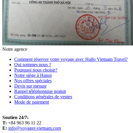
Notre agence
Comment réserver votre voyage avec Hallo Vietnam Travel?
Qui sommes nous ?
Pourquoi nous choisir?
Notre siège à Hanoi
Nos offres spéciales
Devis sur mesure
Rappel téléphonique gratuit
Conditions générales de ventes
Mode de paiement
Soutien 24/7:
T:
+84 963 96 11 22
E:
info@voyager-vietnam.com