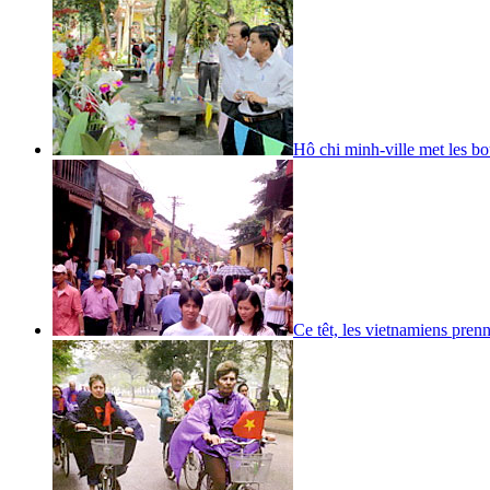
Hô chi minh-ville met les b
Ce têt, les vietnamiens prenn