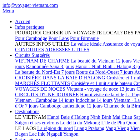
info@voyager-vietnam.com
Menu
Accueil
Infos pratiques
POURQUOI CHOISIR UN VOYAGISTE LOCAL?
DES P
Pour Cambodge
Pour Laos
Pour Birmanie
AUTRES INFOS UTILES
La valise idéale
Assurance de voy
CONDUITES
ADRESSES UTILES
Circuits Suggérés
VIETNAM DE CHARME
La beauté du Vietnam 12 jours
Vie
jours
Randonnée Sapa 3 jours
Hanoi - Ninh Binh - Halong 3 jo
La beaute du Nord-Est 7 jours
Route du Nord-Ouest 7 jours
Au
CROISIÈRE DANS LA BAIE D'HALONG
Croisière et 1 nu
MARCHÉS FLOTTANTS
Croisière et 1 nuit sur le bateau
Cro
VOYAGES DE NOCES
Vietnam - voyage de noce 13 jours
C
CIRCUITS D'UNE JOURNÉE
Hanoi visite de la ville
La Pag
Vietnam - Cambodge 14 jours
Indochine 14 jours
Vietnam - La
d'Or 7 jours
Cambodge authentique 12 jours
Charme de la Birm
Destinations
LE VIETNAM
Hanoi
Baie d'Halong
Ninh Binh
Mai Chau
Sa
Saigon et ses environs
Le delta du Mekong
L'ile de Phu Quoc
LE LAOS
La région du nord
Luang Prabang
Vang Vieng
Vien
Bagan
Lac Inle
Ngapali
Yangon
Notre agence