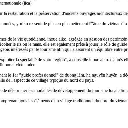
ernationale (jica).
ur la restauration et la préservation d'anciens ouvrages architecturaux d
nnées, yoriko ressent de plus en plus nettement l'"âme du vietnam" à tra
mes de la vie quotidienne, inoue aiko, agrégée en gestion des patrimoine
olter le riz ou le maïs. elle est également prête à jouer le rôle de guide
ageois intéressés par le tourisme afin qu'ils assurent un équilibre entre 
xploiter la spécialité de votre région", a conseillé inoue aiko. d'après e
ditionnel vietnamien.
ent le 1er "guide professionnel" de duong lâm, ha nguyên huyên, a décla
e de l'aspect de ce village typique du nord du pays.
eois de déterminer les modalités de développement du tourisme local afin 
comprenant tous les éléments d'un village traditionnel du nord du vietnam