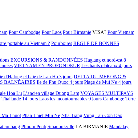
tnam
Pour Cambodge
Pour Laos
Pour Birmanie
VISA?
Pour Vietnam
tre portable au Vietnam ?
Pourboires
RÈGLE DE BONNES
tions
EXCURSIONS & RANDONNÉES
Hagiang et nord-est 8
onnées
VIETNAM EN PROFONDEUR
Les hauts plateaux 4 jours
ie d'Halong et baie de Lan Ha 3 jours
DELTA DU MEKONG &
S BALNÉAIRES
Ile de Phu Quoc 4 jours
Plage de Mui Ne 4 jours
tale Hoa Lu
L’ancien village Duong Lam
VOYAGES MULTIPAYS
 Thailande 14 jours
Laos les incontournables 9 jours
Cambodge Terre
 Ma Thuot
Phan Thiet-Mui Ne
Nha Trang
Vung Tau-Con Dao
attambang
Phnom Penh
Sihanoukville
LA BIRMANIE
Mandalay