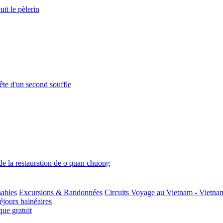
it le pèlerin
ête d'un second souffle
 de la restauration de o quan chuong
nables
Excursions & Randonnées
Circuits Voyage au Vietnam - Vietna
jours balnéaires
ue gratuit