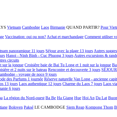
AYS
Vietnam
Cambodge
Laos
Birmanie
QUAND PARTIR?
Pour Vie
age
Vaccination: oui ou non?
Achat et marchandage
Comment utiliser vo
tnam panoramique 11 jours
Séjour avec la plage 13 jours
Autres sugges
urs
Hanoi - Ninh Binh - Cuc Phuong 3 jours
Autres excursions & rand
tres circuits
it sur la jonque
Croisière baie de Bai Tu Long et 1 nuit sur la jonque
Ba
isière et 2 nuits sur le bateau
Rencontre et decouverte 3 jours
SÉJOUR
ambodge - voyage de noce 9 jours
ode des Parfums 1 journée
Réserve naturelle Van Long - ancienne capi
os 13 jours
Laos authentique 12 jours
Charme du Laos 7 jours
Laos via
anie 6 jours
pa
La région du Nord-ouest
Ba Be
Ha Giang
Hue
Hoi An
Da Lat
Buon
tiane
Boloven
Paksé
LE CAMBODGE
Siem Reap
Kompong Thom
B