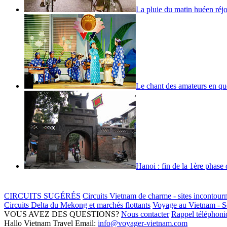
La pluie du matin huéen réjou
Le chant des amateurs en qu
Hanoi : fin de la 1ère phase
CIRCUITS SUGÉRÉS
Circuits Vietnam de charme - sites incontour
Circuits Delta du Mekong et marchés flottants
Voyage au Vietnam - Sé
VOUS AVEZ DES QUESTIONS?
Nous contacter
Rappel téléphoniq
Hallo Vietnam Travel
Email:
info@voyager-vietnam.com