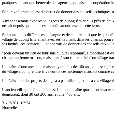
pratiques en tant que bénévole de l'agence japonaise de coopération int
Son travail principal est d'aider et de donner des conseils techniques s
Vivant ensemble avec les villageois de duong lâm depuis près de deux a
ne sait depuis quand elle est tombée amoureuse de cette terre.
Surmontant les différences de langue et de culture ainsi que les problè
village de duong lâm, allant avec ses habitants dans les champs pour réc
ses invités. ces contacts lui ont permis de donner des conseils aux vill
"pour devenir un lieu de tourisme culturel renommé, l'important est d'e
chaque ancienne maison, mais aussi à son cadre, celui d'un village tra
Le maître d'une ancienne maison ayant plus de 160 ans, qui est égalem
du village à comprendre la valeur de ces anciennes maisons comme cell
La réalisation des projets de la jica a par ailleurs permis à ces villag
L'ancien village de duong lâm est l'unique localité quasiment intacte 
demeurent, dont 30 ont 200 ans, et une, 400 ans.
31/12/2011 03:24
Nouvelles