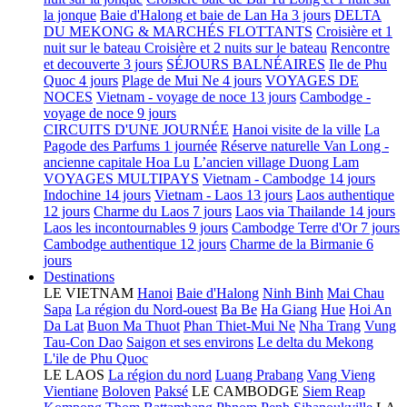
la jonque
Baie d'Halong et baie de Lan Ha 3 jours
DELTA
DU MEKONG & MARCHÉS FLOTTANTS
Croisière et 1
nuit sur le bateau
Croisière et 2 nuits sur le bateau
Rencontre
et decouverte 3 jours
SÉJOURS BALNÉAIRES
Ile de Phu
Quoc 4 jours
Plage de Mui Ne 4 jours
VOYAGES DE
NOCES
Vietnam - voyage de noce 13 jours
Cambodge -
voyage de noce 9 jours
CIRCUITS D'UNE JOURNÉE
Hanoi visite de la ville
La
Pagode des Parfums 1 journée
Réserve naturelle Van Long -
ancienne capitale Hoa Lu
L’ancien village Duong Lam
VOYAGES MULTIPAYS
Vietnam - Cambodge 14 jours
Indochine 14 jours
Vietnam - Laos 13 jours
Laos authentique
12 jours
Charme du Laos 7 jours
Laos via Thailande 14 jours
Laos les incontournables 9 jours
Cambodge Terre d'Or 7 jours
Cambodge authentique 12 jours
Charme de la Birmanie 6
jours
Destinations
LE VIETNAM
Hanoi
Baie d'Halong
Ninh Binh
Mai Chau
Sapa
La région du Nord-ouest
Ba Be
Ha Giang
Hue
Hoi An
Da Lat
Buon Ma Thuot
Phan Thiet-Mui Ne
Nha Trang
Vung
Tau-Con Dao
Saigon et ses environs
Le delta du Mekong
L'ile de Phu Quoc
LE LAOS
La région du nord
Luang Prabang
Vang Vieng
Vientiane
Boloven
Paksé
LE CAMBODGE
Siem Reap