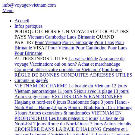
info@voyager-vietnam.com
Menu
Accueil
Infos pratiques
POURQUOI CHOISIR UN VOYAGISTE LOCAL?
DES
PAYS
Vietnam
Cambodge
Laos
Birmanie
QUAND
PARTIR?
Pour Vietnam
Pour Cambodge
Pour Laos
Pour
Birmanie
VISA?
Pour Vietnam
Pour Cambodge
Pour Laos
Pour Birmanie
AUTRES INFOS UTILES
La valise idéale
Assurance de
voyage
Vaccination: oui ou non?
Achat et marchandage
Comment utiliser votre portable au Vietnam ?
Pourboires
RÈGLE DE BONNES CONDUITES
ADRESSES UTILES
Circuits Suggérés
VIETNAM DE CHARME
La beauté du Vietnam 12 jours
Vietnam panoramique 11 jours
Séjour avec la plage 13 jours
Autres suggestions
EXCURSIONS & RANDONNÉES
Hagiang et nord-est 8 jours
Randonnée Sapa 3 jours
Hanoi -
Ninh Binh - Halong 3 jours
Hanoi - Ninh Binh - Cuc Phuong
3 jours
Autres excursions & randonnées
VIETNAM EN
PROFONDEUR
Les hauts plateaux 4 jours
La beaute du
Nord-Est 7 jours
Route du Nord-Ouest 7 jours
Autres circuits
CROISIÈRE DANS LA BAIE D'HALONG
Croisière et 1
nuit sur la jonque
Croisière baie de Bai Tu Long et 1 nuit sur