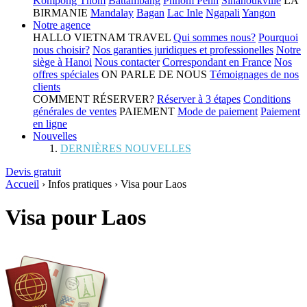
Kompong Thom
Battambang
Phnom Penh
Sihanoukville
LA
BIRMANIE
Mandalay
Bagan
Lac Inle
Ngapali
Yangon
Notre agence
HALLO VIETNAM TRAVEL
Qui sommes nous?
Pourquoi
nous choisir?
Nos garanties juridiques et professionelles
Notre
siège à Hanoi
Nous contacter
Correspondant en France
Nos
offres spéciales
ON PARLE DE NOUS
Témoignages de nos
clients
COMMENT RÉSERVER?
Réserver à 3 étapes
Conditions
générales de ventes
PAIEMENT
Mode de paiement
Paiement
en ligne
Nouvelles
DERNIÈRES NOUVELLES
Devis gratuit
Accueil
›
Infos pratiques
›
Visa pour Laos
Visa pour Laos