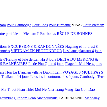
tnam
Pour Cambodge
Pour Laos
Pour Birmanie
VISA?
Pour Vietnam
tre portable au Vietnam ?
Pourboires
RÈGLE DE BONNES
tions
EXCURSIONS & RANDONNÉES
Hagiang et nord-est 8
onnées
VIETNAM EN PROFONDEUR
Les hauts plateaux 4 jours
ie d'Halong et baie de Lan Ha 3 jours
DELTA DU MEKONG &
S BALNÉAIRES
Ile de Phu Quoc 4 jours
Plage de Mui Ne 4 jours
tale Hoa Lu
L’ancien village Duong Lam
VOYAGES MULTIPAYS
 Thailande 14 jours
Laos les incontournables 9 jours
Cambodge Terre
 Ma Thuot
Phan Thiet-Mui Ne
Nha Trang
Vung Tau-Con Dao
attambang
Phnom Penh
Sihanoukville
LA BIRMANIE
Mandalay