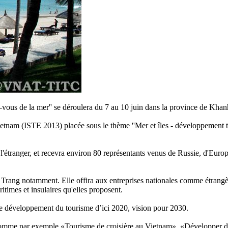
-vous de la mer'' se déroulera du 7 au 10 juin dans la province de Kha
etnam (ISTE 2013) placée sous le thème ''Mer et îles - développement to
l'étranger, et recevra environ 80 représentants venus de Russie, d'Euro
Trang notamment. Elle offira aux entreprises nationales comme étrangères
itimes et insulaires qu'elles proposent.
e de développement du tourisme d’ici 2020, vision pour 2030.
comme par exemple «Tourisme de croisière au Vietnam», «Développer des 