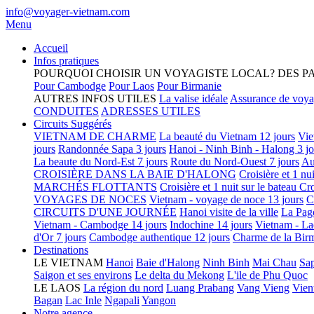
info@voyager-vietnam.com
Menu
Accueil
Infos pratiques
POURQUOI CHOISIR UN VOYAGISTE LOCAL?
DES P
Pour Cambodge
Pour Laos
Pour Birmanie
AUTRES INFOS UTILES
La valise idéale
Assurance de voy
CONDUITES
ADRESSES UTILES
Circuits Suggérés
VIETNAM DE CHARME
La beauté du Vietnam 12 jours
Vie
jours
Randonnée Sapa 3 jours
Hanoi - Ninh Binh - Halong 3 jo
La beaute du Nord-Est 7 jours
Route du Nord-Ouest 7 jours
Au
CROISIÈRE DANS LA BAIE D'HALONG
Croisière et 1 nu
MARCHÉS FLOTTANTS
Croisière et 1 nuit sur le bateau
Cro
VOYAGES DE NOCES
Vietnam - voyage de noce 13 jours
C
CIRCUITS D'UNE JOURNÉE
Hanoi visite de la ville
La Pag
Vietnam - Cambodge 14 jours
Indochine 14 jours
Vietnam - La
d'Or 7 jours
Cambodge authentique 12 jours
Charme de la Birm
Destinations
LE VIETNAM
Hanoi
Baie d'Halong
Ninh Binh
Mai Chau
Sa
Saigon et ses environs
Le delta du Mekong
L'ile de Phu Quoc
LE LAOS
La région du nord
Luang Prabang
Vang Vieng
Vien
Bagan
Lac Inle
Ngapali
Yangon
Notre agence