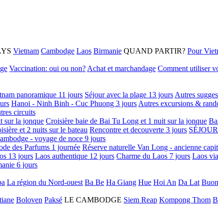
AYS
Vietnam
Cambodge
Laos
Birmanie
QUAND PARTIR?
Pour Vie
age
Vaccination: oui ou non?
Achat et marchandage
Comment utiliser vo
tnam panoramique 11 jours
Séjour avec la plage 13 jours
Autres sugges
urs
Hanoi - Ninh Binh - Cuc Phuong 3 jours
Autres excursions & rand
tres circuits
it sur la jonque
Croisière baie de Bai Tu Long et 1 nuit sur la jonque
Ba
isière et 2 nuits sur le bateau
Rencontre et decouverte 3 jours
SÉJOUR
ambodge - voyage de noce 9 jours
ode des Parfums 1 journée
Réserve naturelle Van Long - ancienne capi
os 13 jours
Laos authentique 12 jours
Charme du Laos 7 jours
Laos via
anie 6 jours
pa
La région du Nord-ouest
Ba Be
Ha Giang
Hue
Hoi An
Da Lat
Buon
tiane
Boloven
Paksé
LE CAMBODGE
Siem Reap
Kompong Thom
B