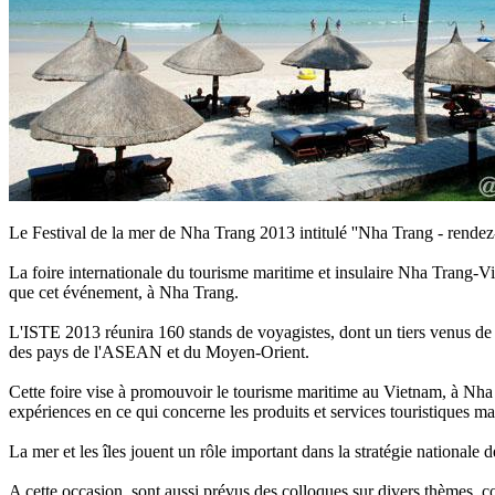
Le Festival de la mer de Nha Trang 2013 intitulé ''Nha Trang - rendez
La foire internationale du tourisme maritime et insulaire Nha Trang-Vi
que cet événement, à Nha Trang.
L'ISTE 2013 réunira 160 stands de voyagistes, dont un tiers venus de 
des pays de l'ASEAN et du Moyen-Orient.
Cette foire vise à promouvoir le tourisme maritime au Vietnam, à Nha 
expériences en ce qui concerne les produits et services touristiques mar
La mer et les îles jouent un rôle important dans la stratégie national
A cette occasion, sont aussi prévus des colloques sur divers thèmes, 