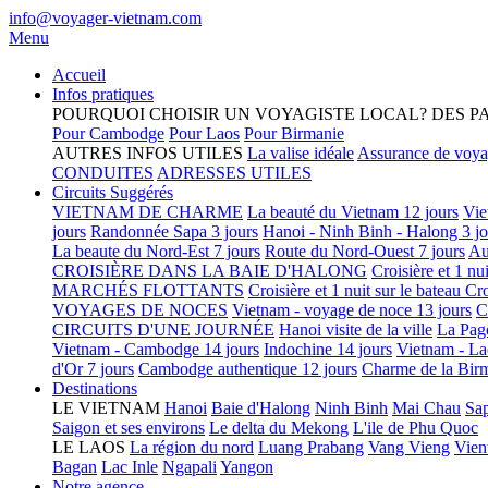
info@voyager-vietnam.com
Menu
Accueil
Infos pratiques
POURQUOI CHOISIR UN VOYAGISTE LOCAL?
DES P
Pour Cambodge
Pour Laos
Pour Birmanie
AUTRES INFOS UTILES
La valise idéale
Assurance de voy
CONDUITES
ADRESSES UTILES
Circuits Suggérés
VIETNAM DE CHARME
La beauté du Vietnam 12 jours
Vie
jours
Randonnée Sapa 3 jours
Hanoi - Ninh Binh - Halong 3 jo
La beaute du Nord-Est 7 jours
Route du Nord-Ouest 7 jours
Au
CROISIÈRE DANS LA BAIE D'HALONG
Croisière et 1 nu
MARCHÉS FLOTTANTS
Croisière et 1 nuit sur le bateau
Cro
VOYAGES DE NOCES
Vietnam - voyage de noce 13 jours
C
CIRCUITS D'UNE JOURNÉE
Hanoi visite de la ville
La Pag
Vietnam - Cambodge 14 jours
Indochine 14 jours
Vietnam - La
d'Or 7 jours
Cambodge authentique 12 jours
Charme de la Birm
Destinations
LE VIETNAM
Hanoi
Baie d'Halong
Ninh Binh
Mai Chau
Sa
Saigon et ses environs
Le delta du Mekong
L'ile de Phu Quoc
LE LAOS
La région du nord
Luang Prabang
Vang Vieng
Vien
Bagan
Lac Inle
Ngapali
Yangon
Notre agence