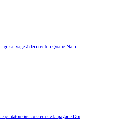
lage sauvage à découvrir à Quang Nam
ue pentatonique au cœur de la pagode Doi