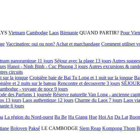
AYS
Vietnam
Cambodge
Laos
Birmanie
QUAND PARTIR?
Pour Vie
age
Vaccination: oui ou non?
Achat et marchandage
Comment utiliser vo
tnam panoramique 11 jours
Séjour avec la plage 13 jours
Autres sugges
urs
Hanoi - Ninh Binh - Cuc Phuong 3 jours
Autres excursions & rand
tres circuits
it sur la jonque
Croisière baie de Bai Tu Long et 1 nuit sur la jonque
Ba
isière et 2 nuits sur le bateau
Rencontre et decouverte 3 jours
SÉJOUR
ambodge - voyage de noce 9 jours
ode des Parfums 1 journée
Réserve naturelle Van Long - ancienne capi
os 13 jours
Laos authentique 12 jours
Charme du Laos 7 jours
Laos via
anie 6 jours
pa
La région du Nord-ouest
Ba Be
Ha Giang
Hue
Hoi An
Da Lat
Buon
tiane
Boloven
Paksé
LE CAMBODGE
Siem Reap
Kompong Thom
B