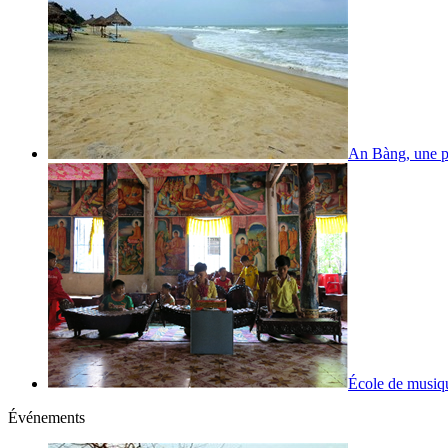
An Bàng, une p
École de musiq
Événements