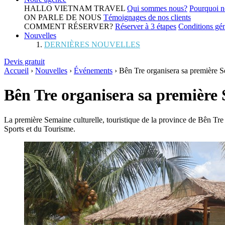
HALLO VIETNAM TRAVEL
Qui sommes nous?
Pourquoi n
ON PARLE DE NOUS
Témoignages de nos clients
COMMENT RÉSERVER?
Réserver à 3 étapes
Conditions gén
Nouvelles
DERNIÈRES NOUVELLES
Devis gratuit
Accueil
›
Nouvelles
›
Événements
›
Bên Tre organisera sa première Se
Bên Tre organisera sa première S
La première Semaine culturelle, touristique de la province de Bên Tre
Sports et du Tourisme.