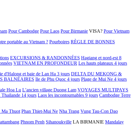
tnam
Pour Cambodge
Pour Laos
Pour Birmanie
VISA?
Pour Vietnam
tre portable au Vietnam ?
Pourboires
RÈGLE DE BONNES
tions
EXCURSIONS & RANDONNÉES
Hagiang et nord-est 8
onnées
VIETNAM EN PROFONDEUR
Les hauts plateaux 4 jours
ie d'Halong et baie de Lan Ha 3 jours
DELTA DU MEKONG &
S BALNÉAIRES
Ile de Phu Quoc 4 jours
Plage de Mui Ne 4 jours
tale Hoa Lu
L’ancien village Duong Lam
VOYAGES MULTIPAYS
 Thailande 14 jours
Laos les incontournables 9 jours
Cambodge Terre
 Ma Thuot
Phan Thiet-Mui Ne
Nha Trang
Vung Tau-Con Dao
attambang
Phnom Penh
Sihanoukville
LA BIRMANIE
Mandalay