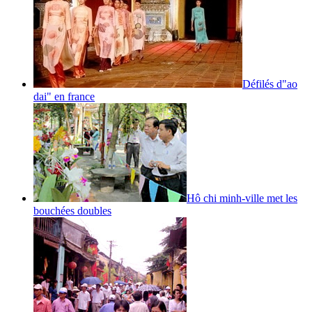
Défilés d"ao
dai" en france
Hô chi minh-ville met les
bouchées doubles