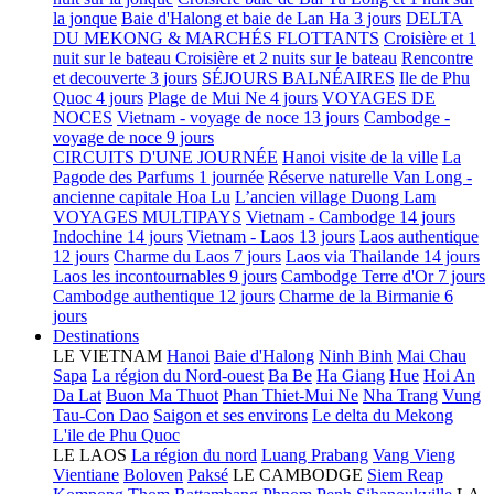
la jonque
Baie d'Halong et baie de Lan Ha 3 jours
DELTA
DU MEKONG & MARCHÉS FLOTTANTS
Croisière et 1
nuit sur le bateau
Croisière et 2 nuits sur le bateau
Rencontre
et decouverte 3 jours
SÉJOURS BALNÉAIRES
Ile de Phu
Quoc 4 jours
Plage de Mui Ne 4 jours
VOYAGES DE
NOCES
Vietnam - voyage de noce 13 jours
Cambodge -
voyage de noce 9 jours
CIRCUITS D'UNE JOURNÉE
Hanoi visite de la ville
La
Pagode des Parfums 1 journée
Réserve naturelle Van Long -
ancienne capitale Hoa Lu
L’ancien village Duong Lam
VOYAGES MULTIPAYS
Vietnam - Cambodge 14 jours
Indochine 14 jours
Vietnam - Laos 13 jours
Laos authentique
12 jours
Charme du Laos 7 jours
Laos via Thailande 14 jours
Laos les incontournables 9 jours
Cambodge Terre d'Or 7 jours
Cambodge authentique 12 jours
Charme de la Birmanie 6
jours
Destinations
LE VIETNAM
Hanoi
Baie d'Halong
Ninh Binh
Mai Chau
Sapa
La région du Nord-ouest
Ba Be
Ha Giang
Hue
Hoi An
Da Lat
Buon Ma Thuot
Phan Thiet-Mui Ne
Nha Trang
Vung
Tau-Con Dao
Saigon et ses environs
Le delta du Mekong
L'ile de Phu Quoc
LE LAOS
La région du nord
Luang Prabang
Vang Vieng
Vientiane
Boloven
Paksé
LE CAMBODGE
Siem Reap