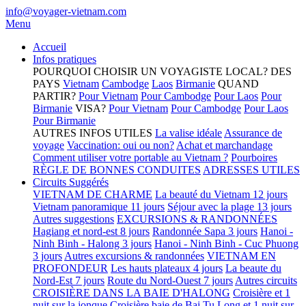
info@voyager-vietnam.com
Menu
Accueil
Infos pratiques
POURQUOI CHOISIR UN VOYAGISTE LOCAL?
DES
PAYS
Vietnam
Cambodge
Laos
Birmanie
QUAND
PARTIR?
Pour Vietnam
Pour Cambodge
Pour Laos
Pour
Birmanie
VISA?
Pour Vietnam
Pour Cambodge
Pour Laos
Pour Birmanie
AUTRES INFOS UTILES
La valise idéale
Assurance de
voyage
Vaccination: oui ou non?
Achat et marchandage
Comment utiliser votre portable au Vietnam ?
Pourboires
RÈGLE DE BONNES CONDUITES
ADRESSES UTILES
Circuits Suggérés
VIETNAM DE CHARME
La beauté du Vietnam 12 jours
Vietnam panoramique 11 jours
Séjour avec la plage 13 jours
Autres suggestions
EXCURSIONS & RANDONNÉES
Hagiang et nord-est 8 jours
Randonnée Sapa 3 jours
Hanoi -
Ninh Binh - Halong 3 jours
Hanoi - Ninh Binh - Cuc Phuong
3 jours
Autres excursions & randonnées
VIETNAM EN
PROFONDEUR
Les hauts plateaux 4 jours
La beaute du
Nord-Est 7 jours
Route du Nord-Ouest 7 jours
Autres circuits
CROISIÈRE DANS LA BAIE D'HALONG
Croisière et 1
nuit sur la jonque
Croisière baie de Bai Tu Long et 1 nuit sur