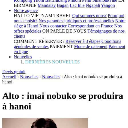
Kompong Thom
Battambang
Phnom Penh
Sihanoukville
LA
BIRMANIE
Mandalay
Bagan
Lac Inle
Ngapali
Yangon
Notre agence
HALLO VIETNAM TRAVEL
Qui sommes nous?
Pourquoi
nous choisir?
Nos garanties juridiques et professionelles
Notre
siège à Hanoi
Nous contacter
Correspondant en France
Nos
offres spéciales
ON PARLE DE NOUS
Témoignages de nos
clients
COMMENT RÉSERVER?
Réserver à 3 étapes
Conditions
générales de ventes
PAIEMENT
Mode de paiement
Paiement
en ligne
Nouvelles
DERNIÈRES NOUVELLES
Devis gratuit
Accueil
›
Nouvelles
›
Nouvelles
›
Alto : imai nobuko se produira à
hanoi
Alto : imai nobuko se produira
à hanoi