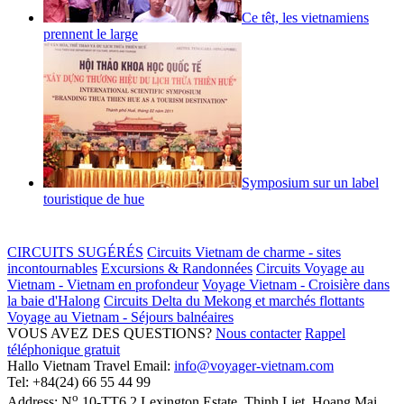
Ce têt, les vietnamiens
prennent le large
Symposium sur un label
touristique de hue
CIRCUITS SUGÉRÉS
Circuits Vietnam de charme - sites
incontournables
Excursions & Randonnées
Circuits Voyage au
Vietnam - Vietnam en profondeur
Voyage Vietnam - Croisière dans
la baie d'Halong
Circuits Delta du Mekong et marchés flottants
Voyage au Vietnam - Séjours balnéaires
VOUS AVEZ DES QUESTIONS?
Nous contacter
Rappel
téléphonique gratuit
Hallo Vietnam Travel
Email:
info@voyager-vietnam.com
Tel:
+84(24) 66 55 44 99
o
Address:
N
10-TT6.2 Lexington Estate, Thinh Liet
,
Hoang Mai