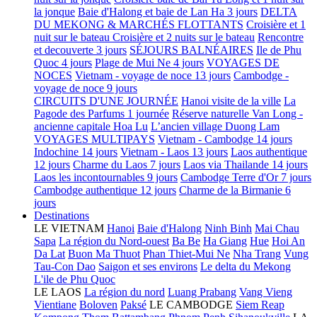
la jonque
Baie d'Halong et baie de Lan Ha 3 jours
DELTA
DU MEKONG & MARCHÉS FLOTTANTS
Croisière et 1
nuit sur le bateau
Croisière et 2 nuits sur le bateau
Rencontre
et decouverte 3 jours
SÉJOURS BALNÉAIRES
Ile de Phu
Quoc 4 jours
Plage de Mui Ne 4 jours
VOYAGES DE
NOCES
Vietnam - voyage de noce 13 jours
Cambodge -
voyage de noce 9 jours
CIRCUITS D'UNE JOURNÉE
Hanoi visite de la ville
La
Pagode des Parfums 1 journée
Réserve naturelle Van Long -
ancienne capitale Hoa Lu
L’ancien village Duong Lam
VOYAGES MULTIPAYS
Vietnam - Cambodge 14 jours
Indochine 14 jours
Vietnam - Laos 13 jours
Laos authentique
12 jours
Charme du Laos 7 jours
Laos via Thailande 14 jours
Laos les incontournables 9 jours
Cambodge Terre d'Or 7 jours
Cambodge authentique 12 jours
Charme de la Birmanie 6
jours
Destinations
LE VIETNAM
Hanoi
Baie d'Halong
Ninh Binh
Mai Chau
Sapa
La région du Nord-ouest
Ba Be
Ha Giang
Hue
Hoi An
Da Lat
Buon Ma Thuot
Phan Thiet-Mui Ne
Nha Trang
Vung
Tau-Con Dao
Saigon et ses environs
Le delta du Mekong
L'ile de Phu Quoc
LE LAOS
La région du nord
Luang Prabang
Vang Vieng
Vientiane
Boloven
Paksé
LE CAMBODGE
Siem Reap