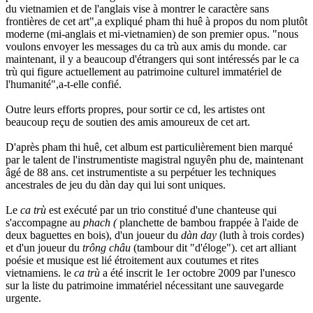
du vietnamien et de l'anglais vise à montrer le caractère sans
frontières de cet art",a expliqué pham thi huê à propos du nom plutôt
moderne (mi-anglais et mi-vietnamien) de son premier opus. "nous
voulons envoyer les messages du ca trù aux amis du monde. car
maintenant, il y a beaucoup d'étrangers qui sont intéressés par le ca
trù qui figure actuellement au patrimoine culturel immatériel de
l'humanité",a-t-elle confié.
Outre leurs efforts propres, pour sortir ce cd, les artistes ont
beaucoup reçu de soutien des amis amoureux de cet art.
D'après pham thi huê, cet album est particulièrement bien marqué
par le talent de l'instrumentiste magistral nguyên phu de, maintenant
âgé de 88 ans. cet instrumentiste a su perpétuer les techniques
ancestrales de jeu du dàn day qui lui sont uniques.
Le
ca trù
est exécuté par un trio constitué d'une chanteuse qui
s'accompagne au
phach (
planchette de bambou frappée à l'aide de
deux baguettes en bois), d'un joueur du
dàn day
(luth à trois cordes)
et d'un joueur du
trông châu
(tambour dit "d'éloge"). cet art alliant
poésie et musique est lié étroitement aux coutumes et rites
vietnamiens. le
ca trù
a été inscrit le 1er octobre 2009 par l'unesco
sur la liste du patrimoine immatériel nécessitant une sauvegarde
urgente.