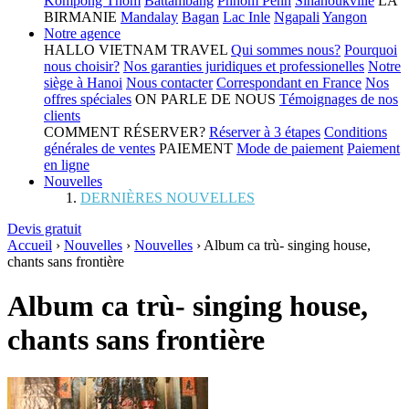
Kompong Thom
Battambang
Phnom Penh
Sihanoukville
LA
BIRMANIE
Mandalay
Bagan
Lac Inle
Ngapali
Yangon
Notre agence
HALLO VIETNAM TRAVEL
Qui sommes nous?
Pourquoi
nous choisir?
Nos garanties juridiques et professionelles
Notre
siège à Hanoi
Nous contacter
Correspondant en France
Nos
offres spéciales
ON PARLE DE NOUS
Témoignages de nos
clients
COMMENT RÉSERVER?
Réserver à 3 étapes
Conditions
générales de ventes
PAIEMENT
Mode de paiement
Paiement
en ligne
Nouvelles
DERNIÈRES NOUVELLES
Devis gratuit
Accueil
›
Nouvelles
›
Nouvelles
›
Album ca trù- singing house,
chants sans frontière
Album ca trù- singing house,
chants sans frontière