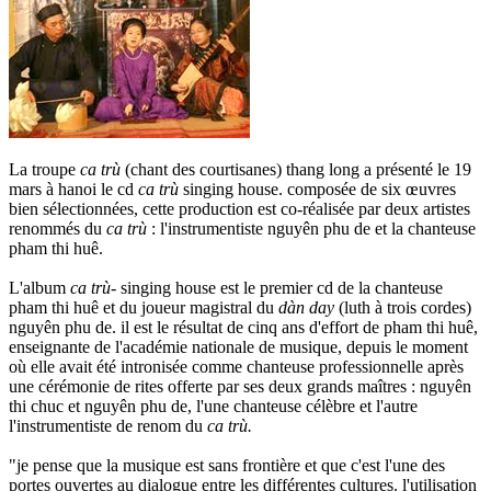
La troupe
ca trù
(chant des courtisanes) thang long a présenté le 19
mars à hanoi le cd
ca trù
singing house. composée de six œuvres
bien sélectionnées, cette production est co-réalisée par deux artistes
renommés du
ca trù
: l'instrumentiste nguyên phu de et la chanteuse
pham thi huê.
L'album
ca trù-
singing house est le premier cd de la chanteuse
pham thi huê et du joueur magistral du
dàn day
(luth à trois cordes)
nguyên phu de. il est le résultat de cinq ans d'effort de pham thi huê,
enseignante de l'académie nationale de musique, depuis le moment
où elle avait été intronisée comme chanteuse professionnelle après
une cérémonie de rites offerte par ses deux grands maîtres : nguyên
thi chuc et nguyên phu de, l'une chanteuse célèbre et l'autre
l'instrumentiste de renom du
ca trù.
"je pense que la musique est sans frontière et que c'est l'une des
portes ouvertes au dialogue entre les différentes cultures. l'utilisation