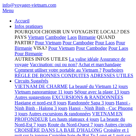
info@voyager-vietnam.com
Menu
Accueil
Infos pratiques
POURQUOI CHOISIR UN VOYAGISTE LOCAL?
DES
PAYS
Vietnam
Cambodge
Laos
Birmanie
QUAND
PARTIR?
Pour Vietnam
Pour Cambodge
Pour Laos
Pour
Birmanie
VISA?
Pour Vietnam
Pour Cambodge
Pour Laos
Pour Birmanie
AUTRES INFOS UTILES
La valise idéale
Assurance de
voyage
Vaccination: oui ou non?
Achat et marchandage
Comment utiliser votre portable au Vietnam ?
Pourboires
RÈGLE DE BONNES CONDUITES
ADRESSES UTILES
Circuits Suggérés
VIETNAM DE CHARME
La beauté du Vietnam 12 jours
Vietnam panoramique 11 jours
Séjour avec la plage 13 jours
Autres suggestions
EXCURSIONS & RANDONNÉES
Hagiang et nord-est 8 jours
Randonnée Sapa 3 jours
Hanoi -
Ninh Binh - Halong 3 jours
Hanoi - Ninh Binh - Cuc Phuong
3 jours
Autres excursions & randonnées
VIETNAM EN
PROFONDEUR
Les hauts plateaux 4 jours
La beaute du
Nord-Est 7 jours
Route du Nord-Ouest 7 jours
Autres circuits
CROISIÈRE DANS LA BAIE D'HALONG
Croisière et 1
nuit sur la jonque
Croisière baie de Bai Tu Long et 1 nuit sur