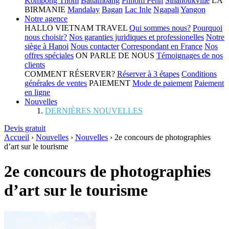
Kompong Thom
Battambang
Phnom Penh
Sihanoukville
LA
BIRMANIE
Mandalay
Bagan
Lac Inle
Ngapali
Yangon
Notre agence
HALLO VIETNAM TRAVEL
Qui sommes nous?
Pourquoi
nous choisir?
Nos garanties juridiques et professionelles
Notre
siège à Hanoi
Nous contacter
Correspondant en France
Nos
offres spéciales
ON PARLE DE NOUS
Témoignages de nos
clients
COMMENT RÉSERVER?
Réserver à 3 étapes
Conditions
générales de ventes
PAIEMENT
Mode de paiement
Paiement
en ligne
Nouvelles
DERNIÈRES NOUVELLES
Devis gratuit
Accueil
›
Nouvelles
›
Nouvelles
›
2e concours de photographies
d’art sur le tourisme
2e concours de photographies
d’art sur le tourisme