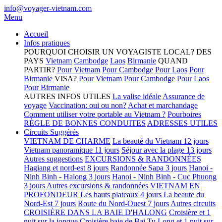
info@voyager-vietnam.com
Menu
Accueil
Infos pratiques
POURQUOI CHOISIR UN VOYAGISTE LOCAL?
DES
PAYS
Vietnam
Cambodge
Laos
Birmanie
QUAND
PARTIR?
Pour Vietnam
Pour Cambodge
Pour Laos
Pour
Birmanie
VISA?
Pour Vietnam
Pour Cambodge
Pour Laos
Pour Birmanie
AUTRES INFOS UTILES
La valise idéale
Assurance de
voyage
Vaccination: oui ou non?
Achat et marchandage
Comment utiliser votre portable au Vietnam ?
Pourboires
RÈGLE DE BONNES CONDUITES
ADRESSES UTILES
Circuits Suggérés
VIETNAM DE CHARME
La beauté du Vietnam 12 jours
Vietnam panoramique 11 jours
Séjour avec la plage 13 jours
Autres suggestions
EXCURSIONS & RANDONNÉES
Hagiang et nord-est 8 jours
Randonnée Sapa 3 jours
Hanoi -
Ninh Binh - Halong 3 jours
Hanoi - Ninh Binh - Cuc Phuong
3 jours
Autres excursions & randonnées
VIETNAM EN
PROFONDEUR
Les hauts plateaux 4 jours
La beaute du
Nord-Est 7 jours
Route du Nord-Ouest 7 jours
Autres circuits
CROISIÈRE DANS LA BAIE D'HALONG
Croisière et 1
nuit sur la jonque
Croisière baie de Bai Tu Long et 1 nuit sur