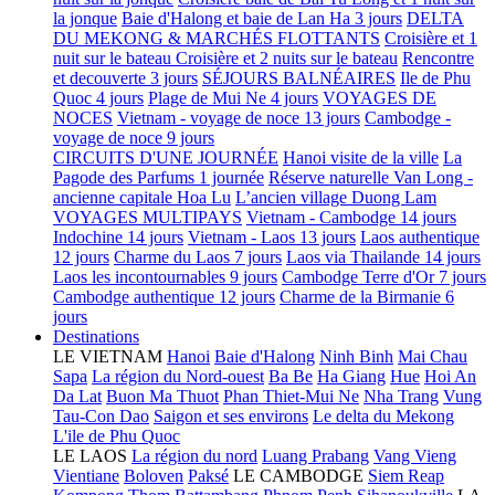
la jonque
Baie d'Halong et baie de Lan Ha 3 jours
DELTA
DU MEKONG & MARCHÉS FLOTTANTS
Croisière et 1
nuit sur le bateau
Croisière et 2 nuits sur le bateau
Rencontre
et decouverte 3 jours
SÉJOURS BALNÉAIRES
Ile de Phu
Quoc 4 jours
Plage de Mui Ne 4 jours
VOYAGES DE
NOCES
Vietnam - voyage de noce 13 jours
Cambodge -
voyage de noce 9 jours
CIRCUITS D'UNE JOURNÉE
Hanoi visite de la ville
La
Pagode des Parfums 1 journée
Réserve naturelle Van Long -
ancienne capitale Hoa Lu
L’ancien village Duong Lam
VOYAGES MULTIPAYS
Vietnam - Cambodge 14 jours
Indochine 14 jours
Vietnam - Laos 13 jours
Laos authentique
12 jours
Charme du Laos 7 jours
Laos via Thailande 14 jours
Laos les incontournables 9 jours
Cambodge Terre d'Or 7 jours
Cambodge authentique 12 jours
Charme de la Birmanie 6
jours
Destinations
LE VIETNAM
Hanoi
Baie d'Halong
Ninh Binh
Mai Chau
Sapa
La région du Nord-ouest
Ba Be
Ha Giang
Hue
Hoi An
Da Lat
Buon Ma Thuot
Phan Thiet-Mui Ne
Nha Trang
Vung
Tau-Con Dao
Saigon et ses environs
Le delta du Mekong
L'ile de Phu Quoc
LE LAOS
La région du nord
Luang Prabang
Vang Vieng
Vientiane
Boloven
Paksé
LE CAMBODGE
Siem Reap