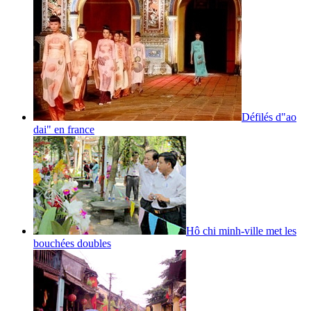
Défilés d"ao
dai" en france
Hô chi minh-ville met les
bouchées doubles