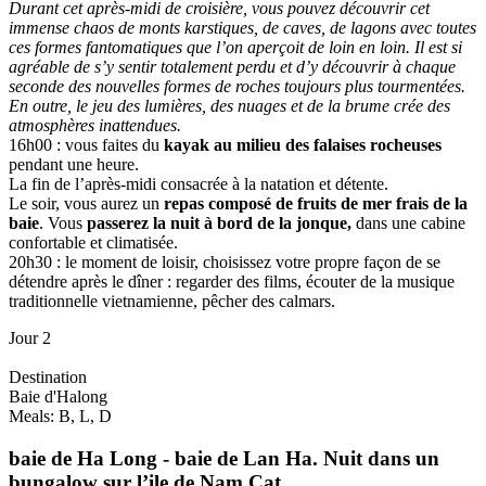
Durant cet après-midi de croisière, vous pouvez découvrir cet
immense chaos de monts karstiques, de caves, de lagons avec toutes
ces formes fantomatiques que l’on aperçoit de loin en loin. Il est si
agréable de s’y sentir totalement perdu et d’y découvrir à chaque
seconde des nouvelles formes de roches toujours plus tourmentées.
En outre, le jeu des lumières, des nuages et de la brume crée des
atmosphères inattendues.
16h00 : vous faites du
kayak
au milieu des falaises rocheuses
pendant une heure.
La fin de l’après-midi consacrée à la natation et détente.
Le soir, vous aurez un
repas composé de fruits de mer frais de la
baie
. Vous
passerez la nuit à bord
de la
jonque,
dans une cabine
confortable et climatisée.
20h30 : le moment de loisir, choisissez votre propre façon de se
détendre après le dîner : regarder des films, écouter de la musique
traditionnelle vietnamienne, pêcher des calmars.
Jour 2
Destination
Baie d'Halong
Meals: B, L, D
baie de Ha Long - baie de Lan Ha. Nuit dans un
bungalow sur l’ile de Nam Cat