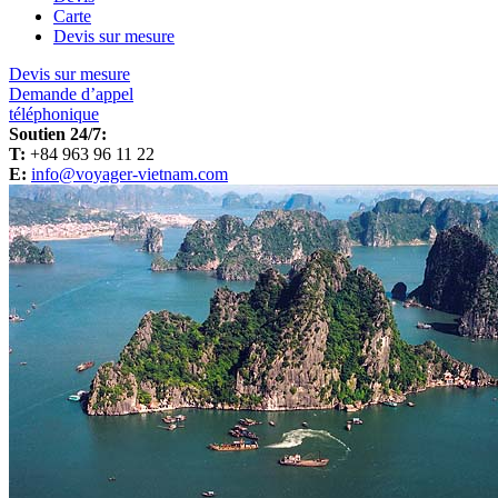
Carte
Devis sur mesure
Devis sur mesure
Demande d’appel
téléphonique
Soutien 24/7:
T:
+84 963 96 11 22
E:
info@voyager-vietnam.com