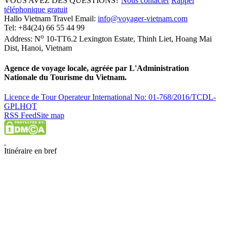
VOUS AVEZ DES QUESTIONS?
Nous contacter
Rappel
téléphonique gratuit
Hallo Vietnam Travel
Email:
info@voyager-vietnam.com
Tel:
+84(24) 66 55 44 99
o
Address:
N
10-TT6.2 Lexington Estate, Thinh Liet
,
Hoang Mai
Dist
,
Hanoi
,
Vietnam
Agence de voyage locale, agréée par L'Administration
Nationale du Tourisme du Vietnam.
Licence de Tour Operateur International No: 01-768/2016/TCDL-
GPLHQT
RSS Feed
Site map
Itinéraire en bref