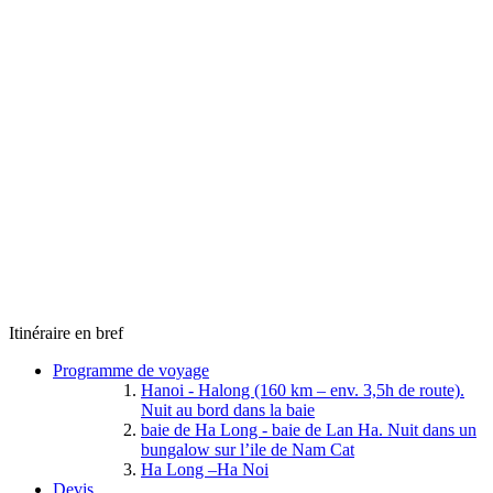
Itinéraire en bref
Programme de voyage
Hanoi - Halong (160 km – env. 3,5h de route).
Nuit au bord dans la baie
baie de Ha Long - baie de Lan Ha. Nuit dans un
bungalow sur l’ile de Nam Cat
Ha Long –Ha Noi
Devis