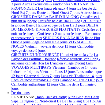
3 jours
Autres excursions & randonnées
VIETNAM EN
PROFONDEUR
Les hauts plateaux 4 jours
La beaute du
Nord-Est 7 jours
Route du Nord-Ouest 7 jours
Autres circuits
CROISIÈRE DANS LA BAIE D'HALONG
Croisière et 1
nuit sur la jonque
Croisière baie de Bai Tu Long et 1 nuit sur
la jonque
Baie d'Halong et baie de Lan Ha 3 jours
DELTA
DU MEKONG & MARCHÉS FLOTTANTS
Croisière et 1
nuit sur le bateau
Croisière et 2 nuits sur le bateau
Rencontre
et decouverte 3 jours
SÉJOURS BALNÉAIRES
Ile de Phu
Quoc 4 jours
Plage de Mui Ne 4 jours
VOYAGES DE
NOCES
Vietnam - voyage de noce 13 jours
Cambodge -
voyage de noce 9 jours
CIRCUITS D'UNE JOURNÉE
Hanoi visite de la ville
La
Pagode des Parfums 1 journée
Réserve naturelle Van Long -
ancienne capitale Hoa Lu
L’ancien village Duong Lam
VOYAGES MULTIPAYS
Vietnam - Cambodge 14 jours
Indochine 14 jours
Vietnam - Laos 13 jours
Laos authentique
12 jours
Charme du Laos 7 jours
Laos via Thailande 14 jours
Laos les incontournables 9 jours
Cambodge Terre d'Or 7 jours
Cambodge authentique 12 jours
Charme de la Birmanie 6
jours
Destinations
LE VIETNAM
Hanoi
Baie d'Halong
Ninh Binh
Mai Chau
Sapa
La région du Nord-ouest
Ba Be
Ha Giang
Hue
Hoi An