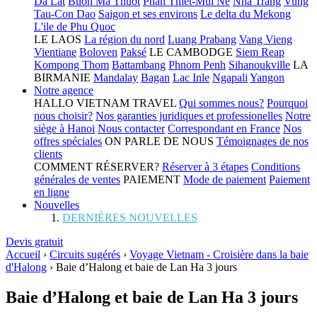
Da Lat
Buon Ma Thuot
Phan Thiet-Mui Ne
Nha Trang
Vung
Tau-Con Dao
Saigon et ses environs
Le delta du Mekong
L'ile de Phu Quoc
LE LAOS
La région du nord
Luang Prabang
Vang Vieng
Vientiane
Boloven
Paksé
LE CAMBODGE
Siem Reap
Kompong Thom
Battambang
Phnom Penh
Sihanoukville
LA
BIRMANIE
Mandalay
Bagan
Lac Inle
Ngapali
Yangon
Notre agence
HALLO VIETNAM TRAVEL
Qui sommes nous?
Pourquoi
nous choisir?
Nos garanties juridiques et professionelles
Notre
siège à Hanoi
Nous contacter
Correspondant en France
Nos
offres spéciales
ON PARLE DE NOUS
Témoignages de nos
clients
COMMENT RÉSERVER?
Réserver à 3 étapes
Conditions
générales de ventes
PAIEMENT
Mode de paiement
Paiement
en ligne
Nouvelles
DERNIÈRES NOUVELLES
Devis gratuit
Accueil
›
Circuits sugérés
›
Voyage Vietnam - Croisière dans la baie
d'Halong
›
Baie d’Halong et baie de Lan Ha 3 jours
Baie d’Halong et baie de Lan Ha 3 jours