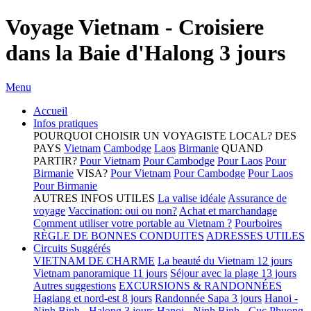
Voyage Vietnam - Croisiere
dans la Baie d'Halong 3 jours
Menu
Accueil
Infos pratiques
POURQUOI CHOISIR UN VOYAGISTE LOCAL?
DES
PAYS
Vietnam
Cambodge
Laos
Birmanie
QUAND
PARTIR?
Pour Vietnam
Pour Cambodge
Pour Laos
Pour
Birmanie
VISA?
Pour Vietnam
Pour Cambodge
Pour Laos
Pour Birmanie
AUTRES INFOS UTILES
La valise idéale
Assurance de
voyage
Vaccination: oui ou non?
Achat et marchandage
Comment utiliser votre portable au Vietnam ?
Pourboires
RÈGLE DE BONNES CONDUITES
ADRESSES UTILES
Circuits Suggérés
VIETNAM DE CHARME
La beauté du Vietnam 12 jours
Vietnam panoramique 11 jours
Séjour avec la plage 13 jours
Autres suggestions
EXCURSIONS & RANDONNÉES
Hagiang et nord-est 8 jours
Randonnée Sapa 3 jours
Hanoi -
Ninh Binh - Halong 3 jours
Hanoi - Ninh Binh - Cuc Phuong