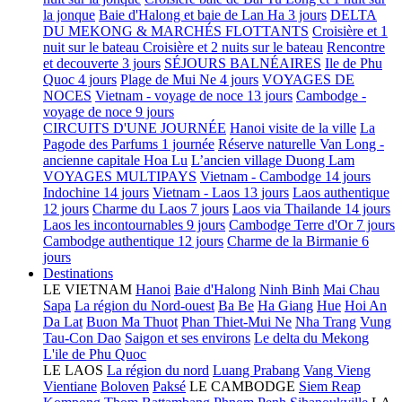
la jonque
Baie d'Halong et baie de Lan Ha 3 jours
DELTA
DU MEKONG & MARCHÉS FLOTTANTS
Croisière et 1
nuit sur le bateau
Croisière et 2 nuits sur le bateau
Rencontre
et decouverte 3 jours
SÉJOURS BALNÉAIRES
Ile de Phu
Quoc 4 jours
Plage de Mui Ne 4 jours
VOYAGES DE
NOCES
Vietnam - voyage de noce 13 jours
Cambodge -
voyage de noce 9 jours
CIRCUITS D'UNE JOURNÉE
Hanoi visite de la ville
La
Pagode des Parfums 1 journée
Réserve naturelle Van Long -
ancienne capitale Hoa Lu
L’ancien village Duong Lam
VOYAGES MULTIPAYS
Vietnam - Cambodge 14 jours
Indochine 14 jours
Vietnam - Laos 13 jours
Laos authentique
12 jours
Charme du Laos 7 jours
Laos via Thailande 14 jours
Laos les incontournables 9 jours
Cambodge Terre d'Or 7 jours
Cambodge authentique 12 jours
Charme de la Birmanie 6
jours
Destinations
LE VIETNAM
Hanoi
Baie d'Halong
Ninh Binh
Mai Chau
Sapa
La région du Nord-ouest
Ba Be
Ha Giang
Hue
Hoi An
Da Lat
Buon Ma Thuot
Phan Thiet-Mui Ne
Nha Trang
Vung
Tau-Con Dao
Saigon et ses environs
Le delta du Mekong
L'ile de Phu Quoc
LE LAOS
La région du nord
Luang Prabang
Vang Vieng
Vientiane
Boloven
Paksé
LE CAMBODGE
Siem Reap