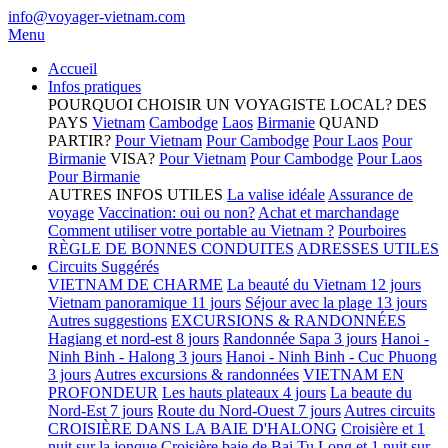
info@voyager-vietnam.com
Menu
Accueil
Infos pratiques
POURQUOI CHOISIR UN VOYAGISTE LOCAL?
DES
PAYS
Vietnam
Cambodge
Laos
Birmanie
QUAND
PARTIR?
Pour Vietnam
Pour Cambodge
Pour Laos
Pour
Birmanie
VISA?
Pour Vietnam
Pour Cambodge
Pour Laos
Pour Birmanie
AUTRES INFOS UTILES
La valise idéale
Assurance de
voyage
Vaccination: oui ou non?
Achat et marchandage
Comment utiliser votre portable au Vietnam ?
Pourboires
RÈGLE DE BONNES CONDUITES
ADRESSES UTILES
Circuits Suggérés
VIETNAM DE CHARME
La beauté du Vietnam 12 jours
Vietnam panoramique 11 jours
Séjour avec la plage 13 jours
Autres suggestions
EXCURSIONS & RANDONNÉES
Hagiang et nord-est 8 jours
Randonnée Sapa 3 jours
Hanoi -
Ninh Binh - Halong 3 jours
Hanoi - Ninh Binh - Cuc Phuong
3 jours
Autres excursions & randonnées
VIETNAM EN
PROFONDEUR
Les hauts plateaux 4 jours
La beaute du
Nord-Est 7 jours
Route du Nord-Ouest 7 jours
Autres circuits
CROISIÈRE DANS LA BAIE D'HALONG
Croisière et 1
nuit sur la jonque
Croisière baie de Bai Tu Long et 1 nuit sur