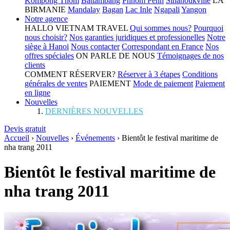
Kompong Thom
Battambang
Phnom Penh
Sihanoukville
LA
BIRMANIE
Mandalay
Bagan
Lac Inle
Ngapali
Yangon
Notre agence
HALLO VIETNAM TRAVEL
Qui sommes nous?
Pourquoi
nous choisir?
Nos garanties juridiques et professionelles
Notre
siège à Hanoi
Nous contacter
Correspondant en France
Nos
offres spéciales
ON PARLE DE NOUS
Témoignages de nos
clients
COMMENT RÉSERVER?
Réserver à 3 étapes
Conditions
générales de ventes
PAIEMENT
Mode de paiement
Paiement
en ligne
Nouvelles
DERNIÈRES NOUVELLES
Devis gratuit
Accueil
›
Nouvelles
›
Événements
›
Bientôt le festival maritime de
nha trang 2011
Bientôt le festival maritime de
nha trang 2011