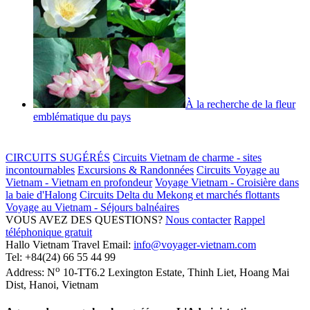
À la recherche de la fleur
emblématique du pays
CIRCUITS SUGÉRÉS
Circuits Vietnam de charme - sites
incontournables
Excursions & Randonnées
Circuits Voyage au
Vietnam - Vietnam en profondeur
Voyage Vietnam - Croisière dans
la baie d'Halong
Circuits Delta du Mekong et marchés flottants
Voyage au Vietnam - Séjours balnéaires
VOUS AVEZ DES QUESTIONS?
Nous contacter
Rappel
téléphonique gratuit
Hallo Vietnam Travel
Email:
info@voyager-vietnam.com
Tel:
+84(24) 66 55 44 99
o
Address:
N
10-TT6.2 Lexington Estate, Thinh Liet
,
Hoang Mai
Dist
,
Hanoi
,
Vietnam