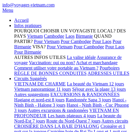
info@voyager-vietnam.com
Menu
Accueil
Infos pratiques
POURQUOI CHOISIR UN VOYAGISTE LOCAL?
DES
PAYS
Vietnam
Cambodge
Laos
Birmanie
QUAND
PARTIR?
Pour Vietnam
Pour Cambodge
Pour Laos
Pour
Birmanie
VISA?
Pour Vietnam
Pour Cambodge
Pour Laos
Pour Birmanie
AUTRES INFOS UTILES
La valise idéale
Assurance de
voyage
Vaccination: oui ou non?
Achat et marchandage
Comment utiliser votre portable au Vietnam ?
Pourboires
RÈGLE DE BONNES CONDUITES
ADRESSES UTILES
Circuits Suggérés
VIETNAM DE CHARME
La beauté du Vietnam 12 jours
Vietnam panoramique 11 jours
Séjour avec la plage 13 jours
Autres suggestions
EXCURSIONS & RANDONNÉES
Hagiang et nord-est 8 jours
Randonnée Sapa 3 jours
Hanoi -
Ninh Binh - Halong 3 jours
Hanoi - Ninh Binh - Cuc Phuong
3 jours
Autres excursions & randonnées
VIETNAM EN
PROFONDEUR
Les hauts plateaux 4 jours
La beaute du
Nord-Est 7 jours
Route du Nord-Ouest 7 jours
Autres circuits
CROISIÈRE DANS LA BAIE D'HALONG
Croisière et 1
nuit sur la jonque
Croisière baie de Bai Tu Long et 1 nuit sur