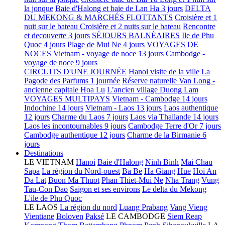
la jonque
Baie d'Halong et baie de Lan Ha 3 jours
DELTA
DU MEKONG & MARCHÉS FLOTTANTS
Croisière et 1
nuit sur le bateau
Croisière et 2 nuits sur le bateau
Rencontre
et decouverte 3 jours
SÉJOURS BALNÉAIRES
Ile de Phu
Quoc 4 jours
Plage de Mui Ne 4 jours
VOYAGES DE
NOCES
Vietnam - voyage de noce 13 jours
Cambodge -
voyage de noce 9 jours
CIRCUITS D'UNE JOURNÉE
Hanoi visite de la ville
La
Pagode des Parfums 1 journée
Réserve naturelle Van Long -
ancienne capitale Hoa Lu
L’ancien village Duong Lam
VOYAGES MULTIPAYS
Vietnam - Cambodge 14 jours
Indochine 14 jours
Vietnam - Laos 13 jours
Laos authentique
12 jours
Charme du Laos 7 jours
Laos via Thailande 14 jours
Laos les incontournables 9 jours
Cambodge Terre d'Or 7 jours
Cambodge authentique 12 jours
Charme de la Birmanie 6
jours
Destinations
LE VIETNAM
Hanoi
Baie d'Halong
Ninh Binh
Mai Chau
Sapa
La région du Nord-ouest
Ba Be
Ha Giang
Hue
Hoi An
Da Lat
Buon Ma Thuot
Phan Thiet-Mui Ne
Nha Trang
Vung
Tau-Con Dao
Saigon et ses environs
Le delta du Mekong
L'ile de Phu Quoc
LE LAOS
La région du nord
Luang Prabang
Vang Vieng
Vientiane
Boloven
Paksé
LE CAMBODGE
Siem Reap