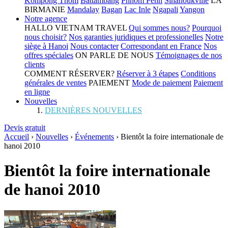
Kompong Thom
Battambang
Phnom Penh
Sihanoukville
LA
BIRMANIE
Mandalay
Bagan
Lac Inle
Ngapali
Yangon
Notre agence
HALLO VIETNAM TRAVEL
Qui sommes nous?
Pourquoi
nous choisir?
Nos garanties juridiques et professionelles
Notre
siège à Hanoi
Nous contacter
Correspondant en France
Nos
offres spéciales
ON PARLE DE NOUS
Témoignages de nos
clients
COMMENT RÉSERVER?
Réserver à 3 étapes
Conditions
générales de ventes
PAIEMENT
Mode de paiement
Paiement
en ligne
Nouvelles
DERNIÈRES NOUVELLES
Devis gratuit
Accueil
›
Nouvelles
›
Événements
›
Bientôt la foire internationale de
hanoi 2010
Bientôt la foire internationale
de hanoi 2010