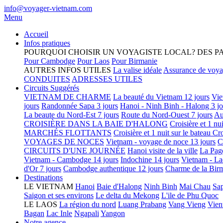
info@voyager-vietnam.com
Menu
Accueil
Infos pratiques
POURQUOI CHOISIR UN VOYAGISTE LOCAL?
DES P
Pour Cambodge
Pour Laos
Pour Birmanie
AUTRES INFOS UTILES
La valise idéale
Assurance de voy
CONDUITES
ADRESSES UTILES
Circuits Suggérés
VIETNAM DE CHARME
La beauté du Vietnam 12 jours
Vie
jours
Randonnée Sapa 3 jours
Hanoi - Ninh Binh - Halong 3 jo
La beaute du Nord-Est 7 jours
Route du Nord-Ouest 7 jours
Au
CROISIÈRE DANS LA BAIE D'HALONG
Croisière et 1 nu
MARCHÉS FLOTTANTS
Croisière et 1 nuit sur le bateau
Cro
VOYAGES DE NOCES
Vietnam - voyage de noce 13 jours
C
CIRCUITS D'UNE JOURNÉE
Hanoi visite de la ville
La Pag
Vietnam - Cambodge 14 jours
Indochine 14 jours
Vietnam - La
d'Or 7 jours
Cambodge authentique 12 jours
Charme de la Birm
Destinations
LE VIETNAM
Hanoi
Baie d'Halong
Ninh Binh
Mai Chau
Sa
Saigon et ses environs
Le delta du Mekong
L'ile de Phu Quoc
LE LAOS
La région du nord
Luang Prabang
Vang Vieng
Vien
Bagan
Lac Inle
Ngapali
Yangon
Notre agence