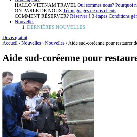
HALLO VIETNAM TRAVEL
Qui sommes nous?
Pourquoi n
ON PARLE DE NOUS
Témoignages de nos clients
COMMENT RÉSERVER?
Réserver à 3 étapes
Conditions gén
Nouvelles
DERNIÈRES NOUVELLES
Devis gratuit
Accueil
›
Nouvelles
›
Nouvelles
›
Aide sud-coréenne pour restaurer d
Aide sud-coréenne pour restaur