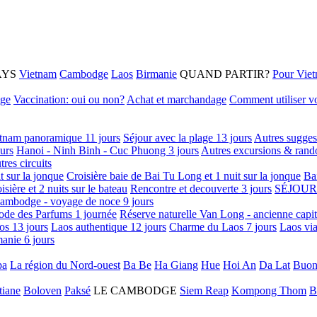
AYS
Vietnam
Cambodge
Laos
Birmanie
QUAND PARTIR?
Pour Vie
age
Vaccination: oui ou non?
Achat et marchandage
Comment utiliser vo
tnam panoramique 11 jours
Séjour avec la plage 13 jours
Autres sugges
urs
Hanoi - Ninh Binh - Cuc Phuong 3 jours
Autres excursions & rand
tres circuits
it sur la jonque
Croisière baie de Bai Tu Long et 1 nuit sur la jonque
Ba
isière et 2 nuits sur le bateau
Rencontre et decouverte 3 jours
SÉJOUR
ambodge - voyage de noce 9 jours
ode des Parfums 1 journée
Réserve naturelle Van Long - ancienne capi
os 13 jours
Laos authentique 12 jours
Charme du Laos 7 jours
Laos via
anie 6 jours
pa
La région du Nord-ouest
Ba Be
Ha Giang
Hue
Hoi An
Da Lat
Buon
tiane
Boloven
Paksé
LE CAMBODGE
Siem Reap
Kompong Thom
B