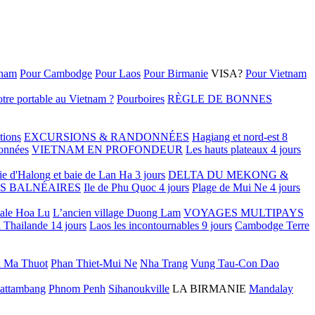
tnam
Pour Cambodge
Pour Laos
Pour Birmanie
VISA?
Pour Vietnam
tre portable au Vietnam ?
Pourboires
RÈGLE DE BONNES
tions
EXCURSIONS & RANDONNÉES
Hagiang et nord-est 8
onnées
VIETNAM EN PROFONDEUR
Les hauts plateaux 4 jours
ie d'Halong et baie de Lan Ha 3 jours
DELTA DU MEKONG &
S BALNÉAIRES
Ile de Phu Quoc 4 jours
Plage de Mui Ne 4 jours
tale Hoa Lu
L’ancien village Duong Lam
VOYAGES MULTIPAYS
 Thailande 14 jours
Laos les incontournables 9 jours
Cambodge Terre
 Ma Thuot
Phan Thiet-Mui Ne
Nha Trang
Vung Tau-Con Dao
attambang
Phnom Penh
Sihanoukville
LA BIRMANIE
Mandalay