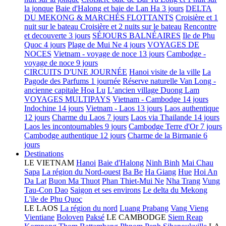
la jonque
Baie d'Halong et baie de Lan Ha 3 jours
DELTA
DU MEKONG & MARCHÉS FLOTTANTS
Croisière et 1
nuit sur le bateau
Croisière et 2 nuits sur le bateau
Rencontre
et decouverte 3 jours
SÉJOURS BALNÉAIRES
Ile de Phu
Quoc 4 jours
Plage de Mui Ne 4 jours
VOYAGES DE
NOCES
Vietnam - voyage de noce 13 jours
Cambodge -
voyage de noce 9 jours
CIRCUITS D'UNE JOURNÉE
Hanoi visite de la ville
La
Pagode des Parfums 1 journée
Réserve naturelle Van Long -
ancienne capitale Hoa Lu
L’ancien village Duong Lam
VOYAGES MULTIPAYS
Vietnam - Cambodge 14 jours
Indochine 14 jours
Vietnam - Laos 13 jours
Laos authentique
12 jours
Charme du Laos 7 jours
Laos via Thailande 14 jours
Laos les incontournables 9 jours
Cambodge Terre d'Or 7 jours
Cambodge authentique 12 jours
Charme de la Birmanie 6
jours
Destinations
LE VIETNAM
Hanoi
Baie d'Halong
Ninh Binh
Mai Chau
Sapa
La région du Nord-ouest
Ba Be
Ha Giang
Hue
Hoi An
Da Lat
Buon Ma Thuot
Phan Thiet-Mui Ne
Nha Trang
Vung
Tau-Con Dao
Saigon et ses environs
Le delta du Mekong
L'ile de Phu Quoc
LE LAOS
La région du nord
Luang Prabang
Vang Vieng
Vientiane
Boloven
Paksé
LE CAMBODGE
Siem Reap