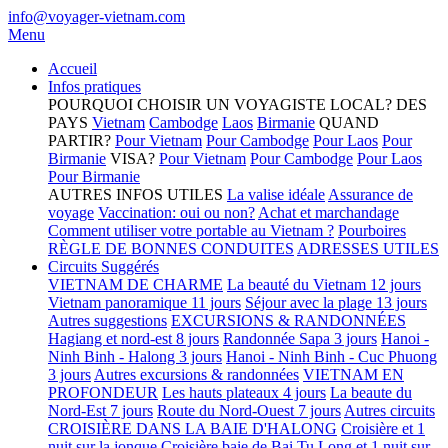
info@voyager-vietnam.com
Menu
Accueil
Infos pratiques
POURQUOI CHOISIR UN VOYAGISTE LOCAL?
DES
PAYS
Vietnam
Cambodge
Laos
Birmanie
QUAND
PARTIR?
Pour Vietnam
Pour Cambodge
Pour Laos
Pour
Birmanie
VISA?
Pour Vietnam
Pour Cambodge
Pour Laos
Pour Birmanie
AUTRES INFOS UTILES
La valise idéale
Assurance de
voyage
Vaccination: oui ou non?
Achat et marchandage
Comment utiliser votre portable au Vietnam ?
Pourboires
RÈGLE DE BONNES CONDUITES
ADRESSES UTILES
Circuits Suggérés
VIETNAM DE CHARME
La beauté du Vietnam 12 jours
Vietnam panoramique 11 jours
Séjour avec la plage 13 jours
Autres suggestions
EXCURSIONS & RANDONNÉES
Hagiang et nord-est 8 jours
Randonnée Sapa 3 jours
Hanoi -
Ninh Binh - Halong 3 jours
Hanoi - Ninh Binh - Cuc Phuong
3 jours
Autres excursions & randonnées
VIETNAM EN
PROFONDEUR
Les hauts plateaux 4 jours
La beaute du
Nord-Est 7 jours
Route du Nord-Ouest 7 jours
Autres circuits
CROISIÈRE DANS LA BAIE D'HALONG
Croisière et 1
nuit sur la jonque
Croisière baie de Bai Tu Long et 1 nuit sur