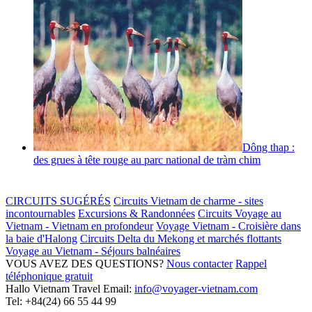
Dông thap :
des grues à tête rouge au parc national de tràm chim
CIRCUITS SUGÉRÉS
Circuits Vietnam de charme - sites
incontournables
Excursions & Randonnées
Circuits Voyage au
Vietnam - Vietnam en profondeur
Voyage Vietnam - Croisière dans
la baie d'Halong
Circuits Delta du Mekong et marchés flottants
Voyage au Vietnam - Séjours balnéaires
VOUS AVEZ DES QUESTIONS?
Nous contacter
Rappel
téléphonique gratuit
Hallo Vietnam Travel
Email:
info@voyager-vietnam.com
Tel:
+84(24) 66 55 44 99