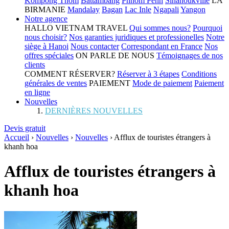
Kompong Thom
Battambang
Phnom Penh
Sihanoukville
LA
BIRMANIE
Mandalay
Bagan
Lac Inle
Ngapali
Yangon
Notre agence
HALLO VIETNAM TRAVEL
Qui sommes nous?
Pourquoi
nous choisir?
Nos garanties juridiques et professionelles
Notre
siège à Hanoi
Nous contacter
Correspondant en France
Nos
offres spéciales
ON PARLE DE NOUS
Témoignages de nos
clients
COMMENT RÉSERVER?
Réserver à 3 étapes
Conditions
générales de ventes
PAIEMENT
Mode de paiement
Paiement
en ligne
Nouvelles
DERNIÈRES NOUVELLES
Devis gratuit
Accueil
›
Nouvelles
›
Nouvelles
›
Afflux de touristes étrangers à
khanh hoa
Afflux de touristes étrangers à
khanh hoa