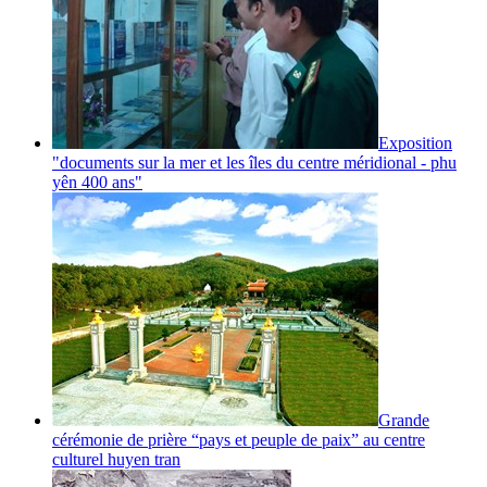
Exposition
"documents sur la mer et les îles du centre méridional - phu
yên 400 ans"
Grande
cérémonie de prière “pays et peuple de paix” au centre
culturel huyen tran