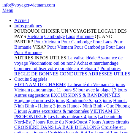
info@voyager-vietnam.com
Menu
Accueil
Infos pratiques
POURQUOI CHOISIR UN VOYAGISTE LOCAL?
DES
PAYS
Vietnam
Cambodge
Laos
Birmanie
QUAND
PARTIR?
Pour Vietnam
Pour Cambodge
Pour Laos
Pour
Birmanie
VISA?
Pour Vietnam
Pour Cambodge
Pour Laos
Pour Birmanie
AUTRES INFOS UTILES
La valise idéale
Assurance de
voyage
Vaccination: oui ou non?
Achat et marchandage
Comment utiliser votre portable au Vietnam ?
Pourboires
RÈGLE DE BONNES CONDUITES
ADRESSES UTILES
Circuits Suggérés
VIETNAM DE CHARME
La beauté du Vietnam 12 jours
Vietnam panoramique 11 jours
Séjour avec la plage 13 jours
Autres suggestions
EXCURSIONS & RANDONNÉES
Hagiang et nord-est 8 jours
Randonnée Sapa 3 jours
Hanoi -
Ninh Binh - Halong 3 jours
Hanoi - Ninh Binh - Cuc Phuong
3 jours
Autres excursions & randonnées
VIETNAM EN
PROFONDEUR
Les hauts plateaux 4 jours
La beaute du
Nord-Est 7 jours
Route du Nord-Ouest 7 jours
Autres circuits
CROISIÈRE DANS LA BAIE D'HALONG
Croisière et 1
nuit sur la jonque
Croisière baie de Bai Tu Long et 1 nuit sur