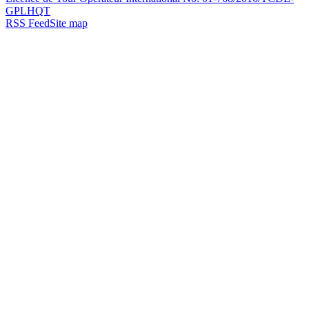
GPLHQT
RSS Feed
Site map