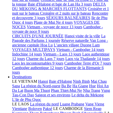
la jonque
Baie d'Halong et baie de Lan Ha 3 jours
DELTA
DU MEKONG & MARCHÉS FLOTTANTS
Croisière et 1
nuit sur le bateau
Croisière et 2 nuits sur le bateau
Rencontre
et decouverte 3 jours
SÉJOURS BALNÉAIRES
Ile de Phu
Quoc 4 jours
Plage de Mui Ne 4 jours
VOYAGES DE
NOCES
Vietnam - voyage de noce 13 jours
Cambodge -
voyage de noce 9 jours
CIRCUITS D'UNE JOURNÉE
Hanoi visite de la ville
La
Pagode des Parfums 1 journée
Réserve naturelle Van Long -
ancienne capitale Hoa Lu
L’ancien village Duong Lam
VOYAGES MULTIPAYS
Vietnam - Cambodge 14 jours
Indochine 14 jours
Vietnam - Laos 13 jours
Laos authentique
12 jours
Charme du Laos 7 jours
Laos via Thailande 14 jours
Laos les incontournables 9 jours
Cambodge Terre d'Or 7 jours
Cambodge authentique 12 jours
Charme de la Birmanie 6
jours
Destinations
LE VIETNAM
Hanoi
Baie d'Halong
Ninh Binh
Mai Chau
Sapa
La région du Nord-ouest
Ba Be
Ha Giang
Hue
Hoi An
Da Lat
Buon Ma Thuot
Phan Thiet-Mui Ne
Nha Trang
Vung
Tau-Con Dao
Saigon et ses environs
Le delta du Mekong
L'ile de Phu Quoc
LE LAOS
La région du nord
Luang Prabang
Vang Vieng
Vientiane
Boloven
Paksé
LE CAMBODGE
Siem Reap