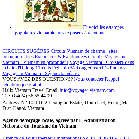
Et voici les estampes
populaires vietnamiennes exposées à vientiane
CIRCUITS SUGÉRÉS
Circuits Vietnam de charme - sites
incontournables
Excursions & Randonnées
Circuits Voyage au
Vietnam - Vietnam en profondeur
Voyage Vietnam - Croisière dans
la baie d'Halong
Circuits Delta du Mekong et marchés flottants
Voyage au Vietnam - Séjours balnéaires
VOUS AVEZ DES QUESTIONS?
Nous contacter
Rappel
téléphonique gratuit
Hallo Vietnam Travel
Email:
info@voyager-vietnam.com
Tel:
+84(24) 66 55 44 99
o
Address:
N
10-TT6.2 Lexington Estate, Thinh Liet
,
Hoang Mai
Dist
,
Hanoi
,
Vietnam
Agence de voyage locale, agréée par L'Administration
Nationale du Tourisme du Vietnam.
Licence de Tour Operateur International No: 01-768/2016/TCDL-