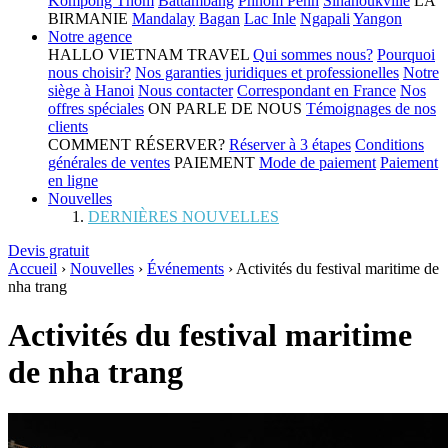
Kompong Thom
Battambang
Phnom Penh
Sihanoukville
LA
BIRMANIE
Mandalay
Bagan
Lac Inle
Ngapali
Yangon
Notre agence
HALLO VIETNAM TRAVEL
Qui sommes nous?
Pourquoi
nous choisir?
Nos garanties juridiques et professionelles
Notre
siège à Hanoi
Nous contacter
Correspondant en France
Nos
offres spéciales
ON PARLE DE NOUS
Témoignages de nos
clients
COMMENT RÉSERVER?
Réserver à 3 étapes
Conditions
générales de ventes
PAIEMENT
Mode de paiement
Paiement
en ligne
Nouvelles
DERNIÈRES NOUVELLES
Devis gratuit
Accueil
›
Nouvelles
›
Événements
›
Activités du festival maritime de
nha trang
Activités du festival maritime
de nha trang