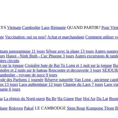
AYS
Vietnam
Cambodge
Laos
Birmanie
QUAND PARTIR?
Pour Vie
age
Vaccination: oui ou non?
Achat et marchandage
Comment utiliser vo
tnam panoramique 11 jours
Séjour avec la plage 13 jours
Autres sugges
urs
Hanoi - Ninh Binh - Cuc Phuong 3 jours
Autres excursions & rand
tres circuits
it sur la jonque
Croisière baie de Bai Tu Long et 1 nuit sur la jonque
Ba
isière et 2 nuits sur le bateau
Rencontre et decouverte 3 jours
SÉJOUR
ambodge - voyage de noce 9 jours
ode des Parfums 1 journée
Réserve naturelle Van Long - ancienne capi
os 13 jours
Laos authentique 12 jours
Charme du Laos 7 jours
Laos via
anie 6 jours
pa
La région du Nord-ouest
Ba Be
Ha Giang
Hue
Hoi An
Da Lat
Buon
tiane
Boloven
Paksé
LE CAMBODGE
Siem Reap
Kompong Thom
B