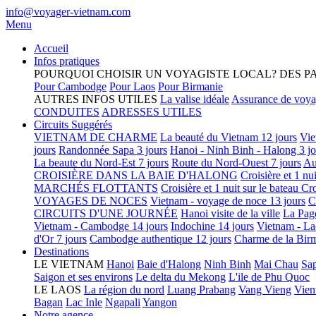
info@voyager-vietnam.com
Menu
Accueil
Infos pratiques
POURQUOI CHOISIR UN VOYAGISTE LOCAL?
DES P
Pour Cambodge
Pour Laos
Pour Birmanie
AUTRES INFOS UTILES
La valise idéale
Assurance de voy
CONDUITES
ADRESSES UTILES
Circuits Suggérés
VIETNAM DE CHARME
La beauté du Vietnam 12 jours
Vie
jours
Randonnée Sapa 3 jours
Hanoi - Ninh Binh - Halong 3 jo
La beaute du Nord-Est 7 jours
Route du Nord-Ouest 7 jours
Au
CROISIÈRE DANS LA BAIE D'HALONG
Croisière et 1 nu
MARCHÉS FLOTTANTS
Croisière et 1 nuit sur le bateau
Cro
VOYAGES DE NOCES
Vietnam - voyage de noce 13 jours
C
CIRCUITS D'UNE JOURNÉE
Hanoi visite de la ville
La Pag
Vietnam - Cambodge 14 jours
Indochine 14 jours
Vietnam - La
d'Or 7 jours
Cambodge authentique 12 jours
Charme de la Birm
Destinations
LE VIETNAM
Hanoi
Baie d'Halong
Ninh Binh
Mai Chau
Sa
Saigon et ses environs
Le delta du Mekong
L'ile de Phu Quoc
LE LAOS
La région du nord
Luang Prabang
Vang Vieng
Vien
Bagan
Lac Inle
Ngapali
Yangon
Notre agence