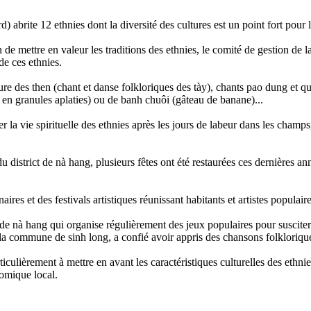
abrite 12 ethnies dont la diversité des cultures est un point fort pour l
n de mettre en valeur les traditions des ethnies, le comité de gestion de
 de ces ethnies.
ure des then (chant et danse folkloriques des tày), chants pao dung et qu
nt en granules aplaties) ou de banh chuôi (gâteau de banane)...
la vie spirituelle des ethnies après les jours de labeur dans les champs, 
u district de nà hang, plusieurs fêtes ont été restaurées ces dernières an
ires et des festivals artistiques réunissant habitants et artistes populair
e de nà hang qui organise régulièrement des jeux populaires pour susciter 
 commune de sinh long, a confié avoir appris des chansons folklorique
rticulièrement à mettre en avant les caractéristiques culturelles des ethn
omique local.