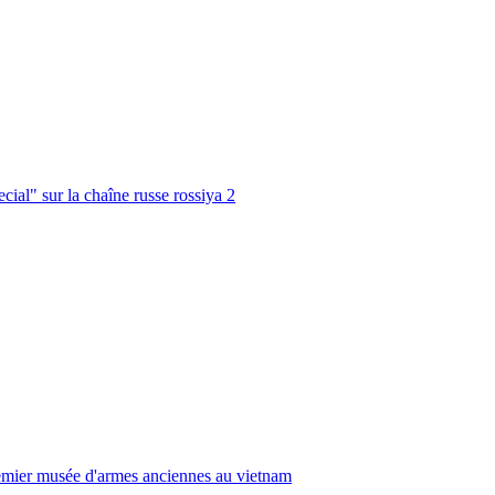
cial" sur la chaîne russe rossiya 2
emier musée d'armes anciennes au vietnam