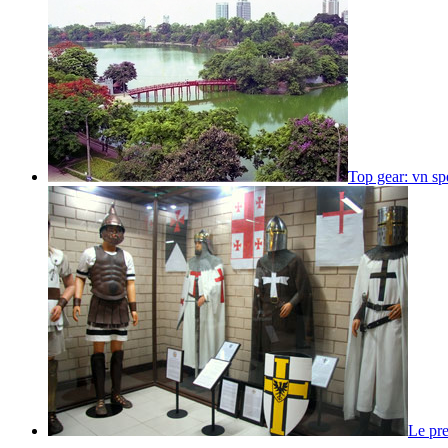
Top gear: vn spe
Le pr