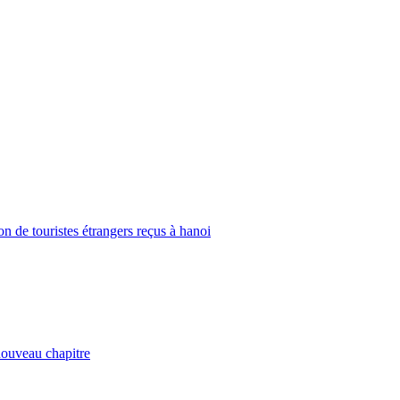
on de touristes étrangers reçus à hanoi
nouveau chapitre