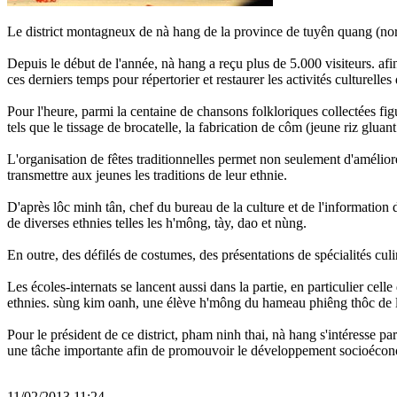
Le district montagneux de nà hang de la province de tuyên quang (nord) 
Depuis le début de l'année, nà hang a reçu plus de 5.000 visiteurs. afi
ces derniers temps pour répertorier et restaurer les activités culturelles
Pour l'heure, parmi la centaine de chansons folkloriques collectées fig
tels que le tissage de brocatelle, la fabrication de côm (jeune riz glua
L'organisation de fêtes traditionnelles permet non seulement d'améliorer 
transmettre aux jeunes les traditions de leur ethnie.
D'après lôc minh tân, chef du bureau de la culture et de l'information d
de diverses ethnies telles les h'mông, tày, dao et nùng.
En outre, des défilés de costumes, des présentations de spécialités culina
Les écoles-internats se lancent aussi dans la partie, en particulier cell
ethnies. sùng kim oanh, une élève h'mông du hameau phiêng thôc de la
Pour le président de ce district, pham ninh thai, nà hang s'intéresse pa
une tâche importante afin de promouvoir le développement socioécon
11/02/2013 11:24