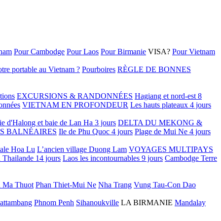
tnam
Pour Cambodge
Pour Laos
Pour Birmanie
VISA?
Pour Vietnam
tre portable au Vietnam ?
Pourboires
RÈGLE DE BONNES
tions
EXCURSIONS & RANDONNÉES
Hagiang et nord-est 8
onnées
VIETNAM EN PROFONDEUR
Les hauts plateaux 4 jours
ie d'Halong et baie de Lan Ha 3 jours
DELTA DU MEKONG &
S BALNÉAIRES
Ile de Phu Quoc 4 jours
Plage de Mui Ne 4 jours
tale Hoa Lu
L’ancien village Duong Lam
VOYAGES MULTIPAYS
 Thailande 14 jours
Laos les incontournables 9 jours
Cambodge Terre
 Ma Thuot
Phan Thiet-Mui Ne
Nha Trang
Vung Tau-Con Dao
attambang
Phnom Penh
Sihanoukville
LA BIRMANIE
Mandalay