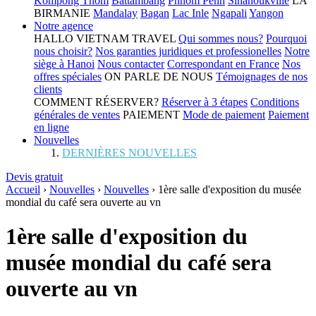
Kompong Thom
Battambang
Phnom Penh
Sihanoukville
LA
BIRMANIE
Mandalay
Bagan
Lac Inle
Ngapali
Yangon
Notre agence
HALLO VIETNAM TRAVEL
Qui sommes nous?
Pourquoi
nous choisir?
Nos garanties juridiques et professionelles
Notre
siège à Hanoi
Nous contacter
Correspondant en France
Nos
offres spéciales
ON PARLE DE NOUS
Témoignages de nos
clients
COMMENT RÉSERVER?
Réserver à 3 étapes
Conditions
générales de ventes
PAIEMENT
Mode de paiement
Paiement
en ligne
Nouvelles
DERNIÈRES NOUVELLES
Devis gratuit
Accueil
›
Nouvelles
›
Nouvelles
›
1ère salle d'exposition du musée
mondial du café sera ouverte au vn
1ère salle d'exposition du
musée mondial du café sera
ouverte au vn