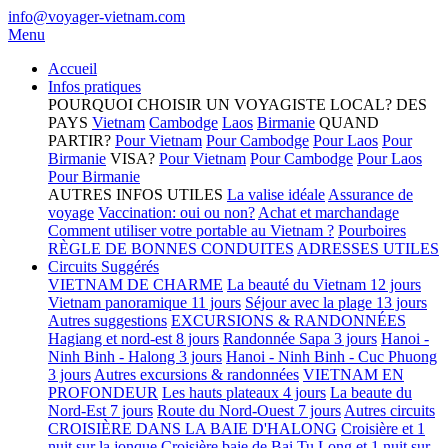
info@voyager-vietnam.com
Menu
Accueil
Infos pratiques
POURQUOI CHOISIR UN VOYAGISTE LOCAL?
DES
PAYS
Vietnam
Cambodge
Laos
Birmanie
QUAND
PARTIR?
Pour Vietnam
Pour Cambodge
Pour Laos
Pour
Birmanie
VISA?
Pour Vietnam
Pour Cambodge
Pour Laos
Pour Birmanie
AUTRES INFOS UTILES
La valise idéale
Assurance de
voyage
Vaccination: oui ou non?
Achat et marchandage
Comment utiliser votre portable au Vietnam ?
Pourboires
RÈGLE DE BONNES CONDUITES
ADRESSES UTILES
Circuits Suggérés
VIETNAM DE CHARME
La beauté du Vietnam 12 jours
Vietnam panoramique 11 jours
Séjour avec la plage 13 jours
Autres suggestions
EXCURSIONS & RANDONNÉES
Hagiang et nord-est 8 jours
Randonnée Sapa 3 jours
Hanoi -
Ninh Binh - Halong 3 jours
Hanoi - Ninh Binh - Cuc Phuong
3 jours
Autres excursions & randonnées
VIETNAM EN
PROFONDEUR
Les hauts plateaux 4 jours
La beaute du
Nord-Est 7 jours
Route du Nord-Ouest 7 jours
Autres circuits
CROISIÈRE DANS LA BAIE D'HALONG
Croisière et 1
nuit sur la jonque
Croisière baie de Bai Tu Long et 1 nuit sur