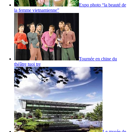
Expo photo “la beauté de
la femme vietnamienne”
Tournée en chine du
théâtre tuoi tre
Le musée de