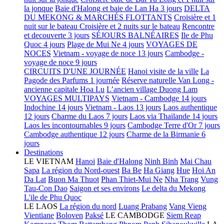
la jonque
Baie d'Halong et baie de Lan Ha 3 jours
DELTA
DU MEKONG & MARCHÉS FLOTTANTS
Croisière et 1
nuit sur le bateau
Croisière et 2 nuits sur le bateau
Rencontre
et decouverte 3 jours
SÉJOURS BALNÉAIRES
Ile de Phu
Quoc 4 jours
Plage de Mui Ne 4 jours
VOYAGES DE
NOCES
Vietnam - voyage de noce 13 jours
Cambodge -
voyage de noce 9 jours
CIRCUITS D'UNE JOURNÉE
Hanoi visite de la ville
La
Pagode des Parfums 1 journée
Réserve naturelle Van Long -
ancienne capitale Hoa Lu
L’ancien village Duong Lam
VOYAGES MULTIPAYS
Vietnam - Cambodge 14 jours
Indochine 14 jours
Vietnam - Laos 13 jours
Laos authentique
12 jours
Charme du Laos 7 jours
Laos via Thailande 14 jours
Laos les incontournables 9 jours
Cambodge Terre d'Or 7 jours
Cambodge authentique 12 jours
Charme de la Birmanie 6
jours
Destinations
LE VIETNAM
Hanoi
Baie d'Halong
Ninh Binh
Mai Chau
Sapa
La région du Nord-ouest
Ba Be
Ha Giang
Hue
Hoi An
Da Lat
Buon Ma Thuot
Phan Thiet-Mui Ne
Nha Trang
Vung
Tau-Con Dao
Saigon et ses environs
Le delta du Mekong
L'ile de Phu Quoc
LE LAOS
La région du nord
Luang Prabang
Vang Vieng
Vientiane
Boloven
Paksé
LE CAMBODGE
Siem Reap