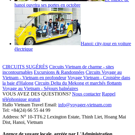
hanoi ouvrira ses portes en octobre
Hanoi: city-tour en voiture
électrique
CIRCUITS SUGÉRÉS
Circuits Vietnam de charme - sites
incontournables
Excursions & Randonnées
Circuits Voyage au
Vietnam - Vietnam en profondeur
Voyage Vietnam - Croisière dans
la baie d'Halong
Circuits Delta du Mekong et marchés flottants
Voyage au Vietnam - Séjours balnéaires
VOUS AVEZ DES QUESTIONS?
Nous contacter
Rappel
téléphonique gratuit
Hallo Vietnam Travel
Email:
info@voyager-vietnam.com
Tel:
+84(24) 66 55 44 99
o
Address:
N
10-TT6.2 Lexington Estate, Thinh Liet
,
Hoang Mai
Dist
,
Hanoi
,
Vietnam
Agence de voyage locale, agréée par L'Administration