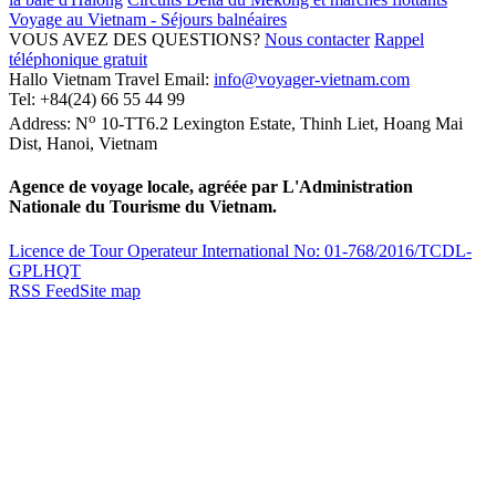
Voyage au Vietnam - Séjours balnéaires
VOUS AVEZ DES QUESTIONS?
Nous contacter
Rappel
téléphonique gratuit
Hallo Vietnam Travel
Email:
info@voyager-vietnam.com
Tel:
+84(24) 66 55 44 99
o
Address:
N
10-TT6.2 Lexington Estate, Thinh Liet
,
Hoang Mai
Dist
,
Hanoi
,
Vietnam
Agence de voyage locale, agréée par L'Administration
Nationale du Tourisme du Vietnam.
Licence de Tour Operateur International No: 01-768/2016/TCDL-
GPLHQT
RSS Feed
Site map