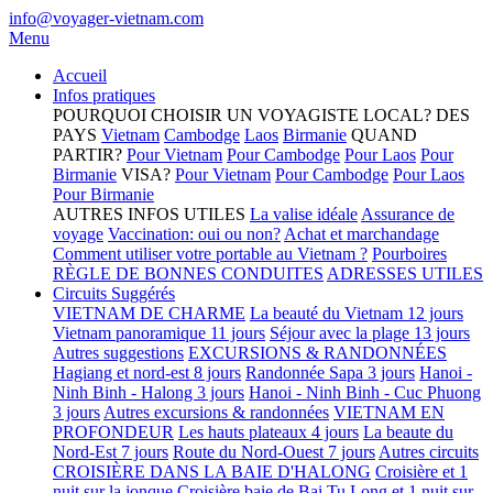
info@voyager-vietnam.com
Menu
Accueil
Infos pratiques
POURQUOI CHOISIR UN VOYAGISTE LOCAL?
DES
PAYS
Vietnam
Cambodge
Laos
Birmanie
QUAND
PARTIR?
Pour Vietnam
Pour Cambodge
Pour Laos
Pour
Birmanie
VISA?
Pour Vietnam
Pour Cambodge
Pour Laos
Pour Birmanie
AUTRES INFOS UTILES
La valise idéale
Assurance de
voyage
Vaccination: oui ou non?
Achat et marchandage
Comment utiliser votre portable au Vietnam ?
Pourboires
RÈGLE DE BONNES CONDUITES
ADRESSES UTILES
Circuits Suggérés
VIETNAM DE CHARME
La beauté du Vietnam 12 jours
Vietnam panoramique 11 jours
Séjour avec la plage 13 jours
Autres suggestions
EXCURSIONS & RANDONNÉES
Hagiang et nord-est 8 jours
Randonnée Sapa 3 jours
Hanoi -
Ninh Binh - Halong 3 jours
Hanoi - Ninh Binh - Cuc Phuong
3 jours
Autres excursions & randonnées
VIETNAM EN
PROFONDEUR
Les hauts plateaux 4 jours
La beaute du
Nord-Est 7 jours
Route du Nord-Ouest 7 jours
Autres circuits
CROISIÈRE DANS LA BAIE D'HALONG
Croisière et 1
nuit sur la jonque
Croisière baie de Bai Tu Long et 1 nuit sur