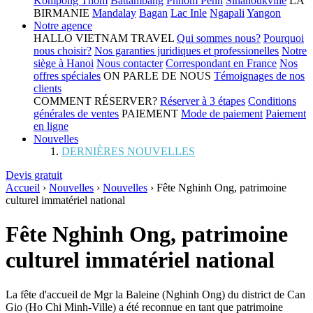
Kompong Thom
Battambang
Phnom Penh
Sihanoukville
LA
BIRMANIE
Mandalay
Bagan
Lac Inle
Ngapali
Yangon
Notre agence
HALLO VIETNAM TRAVEL
Qui sommes nous?
Pourquoi
nous choisir?
Nos garanties juridiques et professionelles
Notre
siège à Hanoi
Nous contacter
Correspondant en France
Nos
offres spéciales
ON PARLE DE NOUS
Témoignages de nos
clients
COMMENT RÉSERVER?
Réserver à 3 étapes
Conditions
générales de ventes
PAIEMENT
Mode de paiement
Paiement
en ligne
Nouvelles
DERNIÈRES NOUVELLES
Devis gratuit
Accueil
›
Nouvelles
›
Nouvelles
›
Fête Nghinh Ong, patrimoine
culturel immatériel national
Fête Nghinh Ong, patrimoine
culturel immatériel national
La fête d'accueil de Mgr la Baleine (Nghinh Ong) du district de Can
Gio (Ho Chi Minh-Ville) a été reconnue en tant que patrimoine