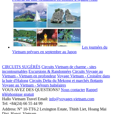
Les journées du
Vietnam prévues en septembre au Japon
CIRCUITS SUGÉRÉS
Circuits Vietnam de charme - sites
incontournables
Excursions & Randonnées
Circuits Voyage au
Vietnam - Vietnam en profondeur
Voyage Vietnam - Croisière dans
la baie d'Halong
Circuits Delta du Mekong et marchés flottants
Voyage au Vietnam - Séjours balnéaires
VOUS AVEZ DES QUESTIONS?
Nous contacter
Rappel
téléphonique gratuit
Hallo Vietnam Travel
Email:
info@voyager-vietnam.com
Tel:
+84(24) 66 55 44 99
o
Address:
N
10-TT6.2 Lexington Estate, Thinh Liet
,
Hoang Mai
Dist
,
Hanoi
,
Vietnam