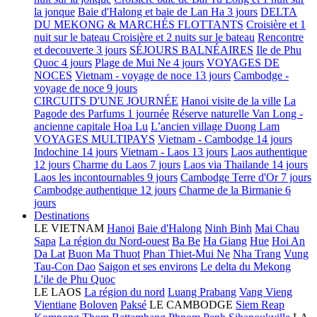
la jonque
Baie d'Halong et baie de Lan Ha 3 jours
DELTA
DU MEKONG & MARCHÉS FLOTTANTS
Croisière et 1
nuit sur le bateau
Croisière et 2 nuits sur le bateau
Rencontre
et decouverte 3 jours
SÉJOURS BALNÉAIRES
Ile de Phu
Quoc 4 jours
Plage de Mui Ne 4 jours
VOYAGES DE
NOCES
Vietnam - voyage de noce 13 jours
Cambodge -
voyage de noce 9 jours
CIRCUITS D'UNE JOURNÉE
Hanoi visite de la ville
La
Pagode des Parfums 1 journée
Réserve naturelle Van Long -
ancienne capitale Hoa Lu
L’ancien village Duong Lam
VOYAGES MULTIPAYS
Vietnam - Cambodge 14 jours
Indochine 14 jours
Vietnam - Laos 13 jours
Laos authentique
12 jours
Charme du Laos 7 jours
Laos via Thailande 14 jours
Laos les incontournables 9 jours
Cambodge Terre d'Or 7 jours
Cambodge authentique 12 jours
Charme de la Birmanie 6
jours
Destinations
LE VIETNAM
Hanoi
Baie d'Halong
Ninh Binh
Mai Chau
Sapa
La région du Nord-ouest
Ba Be
Ha Giang
Hue
Hoi An
Da Lat
Buon Ma Thuot
Phan Thiet-Mui Ne
Nha Trang
Vung
Tau-Con Dao
Saigon et ses environs
Le delta du Mekong
L'ile de Phu Quoc
LE LAOS
La région du nord
Luang Prabang
Vang Vieng
Vientiane
Boloven
Paksé
LE CAMBODGE
Siem Reap