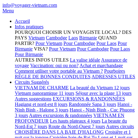
info@voyager-vietnam.com
Menu
Accueil
Infos pratiques
POURQUOI CHOISIR UN VOYAGISTE LOCAL?
DES
PAYS
Vietnam
Cambodge
Laos
Birmanie
QUAND
PARTIR?
Pour Vietnam
Pour Cambodge
Pour Laos
Pour
Birmanie
VISA?
Pour Vietnam
Pour Cambodge
Pour Laos
Pour Birmanie
AUTRES INFOS UTILES
La valise idéale
Assurance de
voyage
Vaccination: oui ou non?
Achat et marchandage
Comment utiliser votre portable au Vietnam ?
Pourboires
RÈGLE DE BONNES CONDUITES
ADRESSES UTILES
Circuits Suggérés
VIETNAM DE CHARME
La beauté du Vietnam 12 jours
Vietnam panoramique 11 jours
Séjour avec la plage 13 jours
Autres suggestions
EXCURSIONS & RANDONNÉES
Hagiang et nord-est 8 jours
Randonnée Sapa 3 jours
Hanoi -
Ninh Binh - Halong 3 jours
Hanoi - Ninh Binh - Cuc Phuong
3 jours
Autres excursions & randonnées
VIETNAM EN
PROFONDEUR
Les hauts plateaux 4 jours
La beaute du
Nord-Est 7 jours
Route du Nord-Ouest 7 jours
Autres circuits
CROISIÈRE DANS LA BAIE D'HALONG
Croisière et 1
nuit sur la jonque
Croisière baie de Bai Tu Long et 1 nuit sur