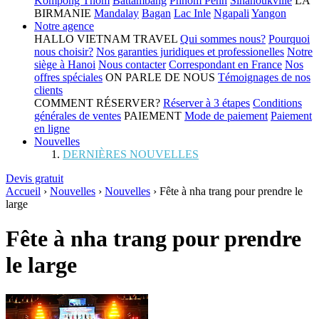
Kompong Thom
Battambang
Phnom Penh
Sihanoukville
LA
BIRMANIE
Mandalay
Bagan
Lac Inle
Ngapali
Yangon
Notre agence
HALLO VIETNAM TRAVEL
Qui sommes nous?
Pourquoi
nous choisir?
Nos garanties juridiques et professionelles
Notre
siège à Hanoi
Nous contacter
Correspondant en France
Nos
offres spéciales
ON PARLE DE NOUS
Témoignages de nos
clients
COMMENT RÉSERVER?
Réserver à 3 étapes
Conditions
générales de ventes
PAIEMENT
Mode de paiement
Paiement
en ligne
Nouvelles
DERNIÈRES NOUVELLES
Devis gratuit
Accueil
›
Nouvelles
›
Nouvelles
›
Fête à nha trang pour prendre le
large
Fête à nha trang pour prendre
le large