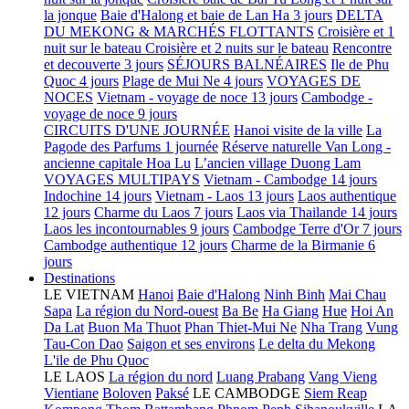
la jonque
Baie d'Halong et baie de Lan Ha 3 jours
DELTA
DU MEKONG & MARCHÉS FLOTTANTS
Croisière et 1
nuit sur le bateau
Croisière et 2 nuits sur le bateau
Rencontre
et decouverte 3 jours
SÉJOURS BALNÉAIRES
Ile de Phu
Quoc 4 jours
Plage de Mui Ne 4 jours
VOYAGES DE
NOCES
Vietnam - voyage de noce 13 jours
Cambodge -
voyage de noce 9 jours
CIRCUITS D'UNE JOURNÉE
Hanoi visite de la ville
La
Pagode des Parfums 1 journée
Réserve naturelle Van Long -
ancienne capitale Hoa Lu
L’ancien village Duong Lam
VOYAGES MULTIPAYS
Vietnam - Cambodge 14 jours
Indochine 14 jours
Vietnam - Laos 13 jours
Laos authentique
12 jours
Charme du Laos 7 jours
Laos via Thailande 14 jours
Laos les incontournables 9 jours
Cambodge Terre d'Or 7 jours
Cambodge authentique 12 jours
Charme de la Birmanie 6
jours
Destinations
LE VIETNAM
Hanoi
Baie d'Halong
Ninh Binh
Mai Chau
Sapa
La région du Nord-ouest
Ba Be
Ha Giang
Hue
Hoi An
Da Lat
Buon Ma Thuot
Phan Thiet-Mui Ne
Nha Trang
Vung
Tau-Con Dao
Saigon et ses environs
Le delta du Mekong
L'ile de Phu Quoc
LE LAOS
La région du nord
Luang Prabang
Vang Vieng
Vientiane
Boloven
Paksé
LE CAMBODGE
Siem Reap