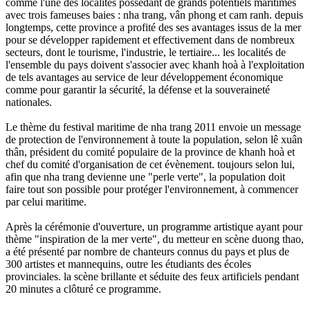
comme l'une des localités possédant de grands potentiels maritimes
avec trois fameuses baies : nha trang, vân phong et cam ranh. depuis
longtemps, cette province a profité des ses avantages issus de la mer
pour se développer rapidement et effectivement dans de nombreux
secteurs, dont le tourisme, l'industrie, le tertiaire... les localités de
l'ensemble du pays doivent s'associer avec khanh hoà à l'exploitation
de tels avantages au service de leur développement économique
comme pour garantir la sécurité, la défense et la souveraineté
nationales.
Le thème du festival maritime de nha trang 2011 envoie un message
de protection de l'environnement à toute la population, selon lê xuân
thân, président du comité populaire de la province de khanh hoà et
chef du comité d'organisation de cet évènement. toujours selon lui,
afin que nha trang devienne une "perle verte", la population doit
faire tout son possible pour protéger l'environnement, à commencer
par celui maritime.
Après la cérémonie d'ouverture, un programme artistique ayant pour
thème "inspiration de la mer verte", du metteur en scène duong thao,
a été présenté par nombre de chanteurs connus du pays et plus de
300 artistes et mannequins, outre les étudiants des écoles
provinciales. la scène brillante et séduite des feux artificiels pendant
20 minutes a clôturé ce programme.