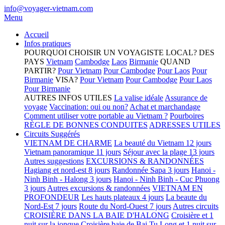
info@voyager-vietnam.com
Menu
Accueil
Infos pratiques
POURQUOI CHOISIR UN VOYAGISTE LOCAL?
DES
PAYS
Vietnam
Cambodge
Laos
Birmanie
QUAND
PARTIR?
Pour Vietnam
Pour Cambodge
Pour Laos
Pour
Birmanie
VISA?
Pour Vietnam
Pour Cambodge
Pour Laos
Pour Birmanie
AUTRES INFOS UTILES
La valise idéale
Assurance de
voyage
Vaccination: oui ou non?
Achat et marchandage
Comment utiliser votre portable au Vietnam ?
Pourboires
RÈGLE DE BONNES CONDUITES
ADRESSES UTILES
Circuits Suggérés
VIETNAM DE CHARME
La beauté du Vietnam 12 jours
Vietnam panoramique 11 jours
Séjour avec la plage 13 jours
Autres suggestions
EXCURSIONS & RANDONNÉES
Hagiang et nord-est 8 jours
Randonnée Sapa 3 jours
Hanoi -
Ninh Binh - Halong 3 jours
Hanoi - Ninh Binh - Cuc Phuong
3 jours
Autres excursions & randonnées
VIETNAM EN
PROFONDEUR
Les hauts plateaux 4 jours
La beaute du
Nord-Est 7 jours
Route du Nord-Ouest 7 jours
Autres circuits
CROISIÈRE DANS LA BAIE D'HALONG
Croisière et 1
nuit sur la jonque
Croisière baie de Bai Tu Long et 1 nuit sur