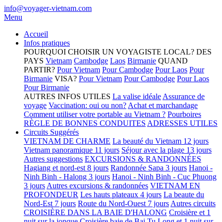
info@voyager-vietnam.com
Menu
Accueil
Infos pratiques
POURQUOI CHOISIR UN VOYAGISTE LOCAL?
DES
PAYS
Vietnam
Cambodge
Laos
Birmanie
QUAND
PARTIR?
Pour Vietnam
Pour Cambodge
Pour Laos
Pour
Birmanie
VISA?
Pour Vietnam
Pour Cambodge
Pour Laos
Pour Birmanie
AUTRES INFOS UTILES
La valise idéale
Assurance de
voyage
Vaccination: oui ou non?
Achat et marchandage
Comment utiliser votre portable au Vietnam ?
Pourboires
RÈGLE DE BONNES CONDUITES
ADRESSES UTILES
Circuits Suggérés
VIETNAM DE CHARME
La beauté du Vietnam 12 jours
Vietnam panoramique 11 jours
Séjour avec la plage 13 jours
Autres suggestions
EXCURSIONS & RANDONNÉES
Hagiang et nord-est 8 jours
Randonnée Sapa 3 jours
Hanoi -
Ninh Binh - Halong 3 jours
Hanoi - Ninh Binh - Cuc Phuong
3 jours
Autres excursions & randonnées
VIETNAM EN
PROFONDEUR
Les hauts plateaux 4 jours
La beaute du
Nord-Est 7 jours
Route du Nord-Ouest 7 jours
Autres circuits
CROISIÈRE DANS LA BAIE D'HALONG
Croisière et 1
nuit sur la jonque
Croisière baie de Bai Tu Long et 1 nuit sur