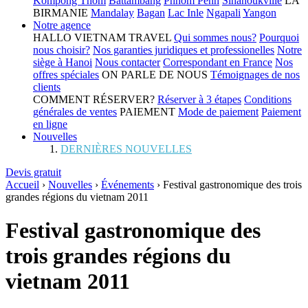
Kompong Thom
Battambang
Phnom Penh
Sihanoukville
LA
BIRMANIE
Mandalay
Bagan
Lac Inle
Ngapali
Yangon
Notre agence
HALLO VIETNAM TRAVEL
Qui sommes nous?
Pourquoi
nous choisir?
Nos garanties juridiques et professionelles
Notre
siège à Hanoi
Nous contacter
Correspondant en France
Nos
offres spéciales
ON PARLE DE NOUS
Témoignages de nos
clients
COMMENT RÉSERVER?
Réserver à 3 étapes
Conditions
générales de ventes
PAIEMENT
Mode de paiement
Paiement
en ligne
Nouvelles
DERNIÈRES NOUVELLES
Devis gratuit
Accueil
›
Nouvelles
›
Événements
›
Festival gastronomique des trois
grandes régions du vietnam 2011
Festival gastronomique des
trois grandes régions du
vietnam 2011