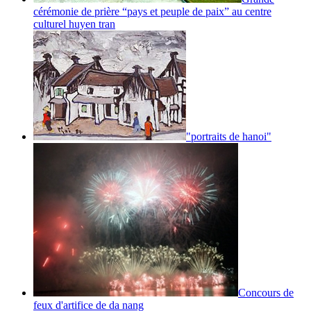
cérémonie de prière “pays et peuple de paix” au centre
culturel huyen tran
"portraits de hanoi"
Concours de
feux d'artifice de da nang