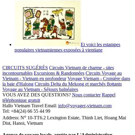
Et voici les estampes
populaires vietnamiennes exposées à vientiane
CIRCUITS SUGÉRÉS
Circuits Vietnam de charme - sites
incontournables
Excursions & Randonnées
Circuits Voyage au
Vietnam - Vietnam en profondeur
Voyage Vietnam - Croisière dans
la baie d'Halong
Circuits Delta du Mekong et marchés flottants
Voyage au Vietnam - Séjours balnéaires
VOUS AVEZ DES QUESTIONS?
Nous contacter
Rappel
téléphonique gratuit
Hallo Vietnam Travel
Email:
info@voyager-vietnam.com
Tel:
+84(24) 66 55 44 99
o
Address:
N
10-TT6.2 Lexington Estate, Thinh Liet
,
Hoang Mai
Dist
,
Hanoi
,
Vietnam
Agence de voyage locale, agréée par L'Administration