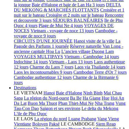
la jonque
Baie d'Halong et baie de Lan Ha 3 jours
DELTA
DU MEKONG & MARCHÉS FLOTTANTS
Croisière et 1
nuit sur le bateau
Croisière et 2 nuits sur le bateau
Rencontre
et decouverte 3 jours
SÉJOURS BALNÉAIRES
Ile de Phu
Quoc 4 jours
Plage de Mui Ne 4 jours
VOYAGES DE
NOCES
Vietnam - voyage de noce 13 jours
Cambodge -
voyage de noce 9 jours
CIRCUITS D'UNE JOURNÉE
Hanoi visite de la ville
La
Pagode des Parfums 1 journée
Réserve naturelle Van Long -
ancienne capitale Hoa Lu
L’ancien village Duong Lam
VOYAGES MULTIPAYS
Vietnam - Cambodge 14 jours
Indochine 14 jours
Vietnam - Laos 13 jours
Laos authentique
12 jours
Charme du Laos 7 jours
Laos via Thailande 14 jours
Laos les incontournables 9 jours
Cambodge Terre d'Or 7 jours
Cambodge authentique 12 jours
Charme de la Birmanie 6
jours
Destinations
LE VIETNAM
Hanoi
Baie d'Halong
Ninh Binh
Mai Chau
Sapa
La région du Nord-ouest
Ba Be
Ha Giang
Hue
Hoi An
Da Lat
Buon Ma Thuot
Phan Thiet-Mui Ne
Nha Trang
Vung
Tau-Con Dao
Saigon et ses environs
Le delta du Mekong
L'ile de Phu Quoc
LE LAOS
La région du nord
Luang Prabang
Vang Vieng
Vientiane
Boloven
Paksé
LE CAMBODGE
Siem Reap