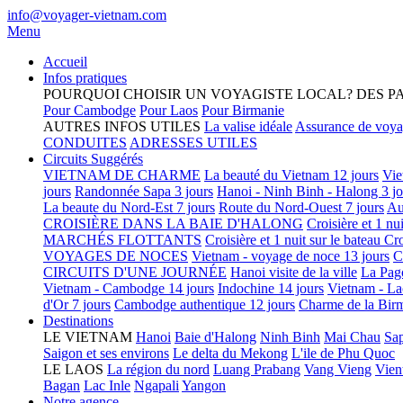
info@voyager-vietnam.com
Menu
Accueil
Infos pratiques
POURQUOI CHOISIR UN VOYAGISTE LOCAL?
DES P
Pour Cambodge
Pour Laos
Pour Birmanie
AUTRES INFOS UTILES
La valise idéale
Assurance de voy
CONDUITES
ADRESSES UTILES
Circuits Suggérés
VIETNAM DE CHARME
La beauté du Vietnam 12 jours
Vie
jours
Randonnée Sapa 3 jours
Hanoi - Ninh Binh - Halong 3 jo
La beaute du Nord-Est 7 jours
Route du Nord-Ouest 7 jours
Au
CROISIÈRE DANS LA BAIE D'HALONG
Croisière et 1 nu
MARCHÉS FLOTTANTS
Croisière et 1 nuit sur le bateau
Cro
VOYAGES DE NOCES
Vietnam - voyage de noce 13 jours
C
CIRCUITS D'UNE JOURNÉE
Hanoi visite de la ville
La Pag
Vietnam - Cambodge 14 jours
Indochine 14 jours
Vietnam - La
d'Or 7 jours
Cambodge authentique 12 jours
Charme de la Birm
Destinations
LE VIETNAM
Hanoi
Baie d'Halong
Ninh Binh
Mai Chau
Sa
Saigon et ses environs
Le delta du Mekong
L'ile de Phu Quoc
LE LAOS
La région du nord
Luang Prabang
Vang Vieng
Vien
Bagan
Lac Inle
Ngapali
Yangon
Notre agence