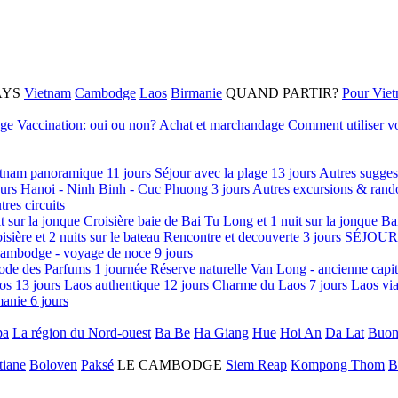
AYS
Vietnam
Cambodge
Laos
Birmanie
QUAND PARTIR?
Pour Vie
age
Vaccination: oui ou non?
Achat et marchandage
Comment utiliser vo
tnam panoramique 11 jours
Séjour avec la plage 13 jours
Autres sugges
urs
Hanoi - Ninh Binh - Cuc Phuong 3 jours
Autres excursions & rand
tres circuits
it sur la jonque
Croisière baie de Bai Tu Long et 1 nuit sur la jonque
Ba
isière et 2 nuits sur le bateau
Rencontre et decouverte 3 jours
SÉJOUR
ambodge - voyage de noce 9 jours
ode des Parfums 1 journée
Réserve naturelle Van Long - ancienne capi
os 13 jours
Laos authentique 12 jours
Charme du Laos 7 jours
Laos via
anie 6 jours
pa
La région du Nord-ouest
Ba Be
Ha Giang
Hue
Hoi An
Da Lat
Buon
tiane
Boloven
Paksé
LE CAMBODGE
Siem Reap
Kompong Thom
B