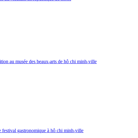
tion au musée des beaux-arts de hô chi minh-ville
 festival gastronomique à hô chi minh-ville