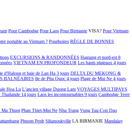
tnam
Pour Cambodge
Pour Laos
Pour Birmanie
VISA?
Pour Vietnam
tre portable au Vietnam ?
Pourboires
RÈGLE DE BONNES
tions
EXCURSIONS & RANDONNÉES
Hagiang et nord-est 8
onnées
VIETNAM EN PROFONDEUR
Les hauts plateaux 4 jours
ie d'Halong et baie de Lan Ha 3 jours
DELTA DU MEKONG &
S BALNÉAIRES
Ile de Phu Quoc 4 jours
Plage de Mui Ne 4 jours
tale Hoa Lu
L’ancien village Duong Lam
VOYAGES MULTIPAYS
 Thailande 14 jours
Laos les incontournables 9 jours
Cambodge Terre
 Ma Thuot
Phan Thiet-Mui Ne
Nha Trang
Vung Tau-Con Dao
attambang
Phnom Penh
Sihanoukville
LA BIRMANIE
Mandalay