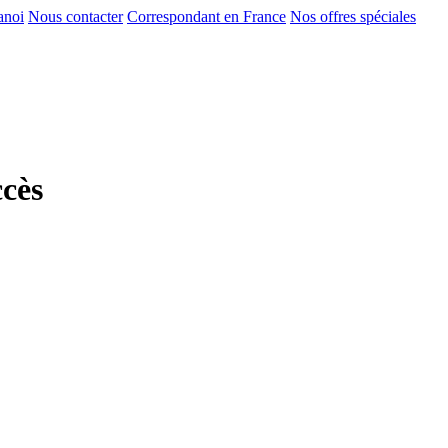
anoi
Nous contacter
Correspondant en France
Nos offres spéciales
ccès