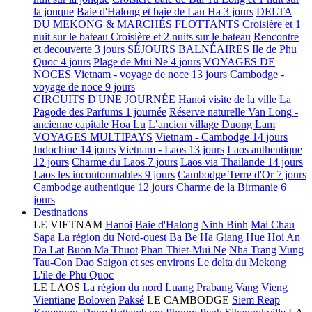
la jonque
Baie d'Halong et baie de Lan Ha 3 jours
DELTA
DU MEKONG & MARCHÉS FLOTTANTS
Croisière et 1
nuit sur le bateau
Croisière et 2 nuits sur le bateau
Rencontre
et decouverte 3 jours
SÉJOURS BALNÉAIRES
Ile de Phu
Quoc 4 jours
Plage de Mui Ne 4 jours
VOYAGES DE
NOCES
Vietnam - voyage de noce 13 jours
Cambodge -
voyage de noce 9 jours
CIRCUITS D'UNE JOURNÉE
Hanoi visite de la ville
La
Pagode des Parfums 1 journée
Réserve naturelle Van Long -
ancienne capitale Hoa Lu
L’ancien village Duong Lam
VOYAGES MULTIPAYS
Vietnam - Cambodge 14 jours
Indochine 14 jours
Vietnam - Laos 13 jours
Laos authentique
12 jours
Charme du Laos 7 jours
Laos via Thailande 14 jours
Laos les incontournables 9 jours
Cambodge Terre d'Or 7 jours
Cambodge authentique 12 jours
Charme de la Birmanie 6
jours
Destinations
LE VIETNAM
Hanoi
Baie d'Halong
Ninh Binh
Mai Chau
Sapa
La région du Nord-ouest
Ba Be
Ha Giang
Hue
Hoi An
Da Lat
Buon Ma Thuot
Phan Thiet-Mui Ne
Nha Trang
Vung
Tau-Con Dao
Saigon et ses environs
Le delta du Mekong
L'ile de Phu Quoc
LE LAOS
La région du nord
Luang Prabang
Vang Vieng
Vientiane
Boloven
Paksé
LE CAMBODGE
Siem Reap