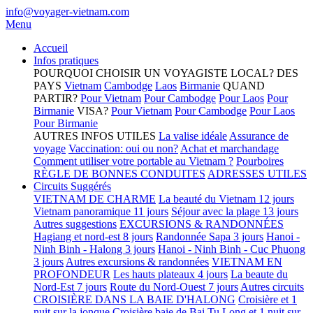
info@voyager-vietnam.com
Menu
Accueil
Infos pratiques
POURQUOI CHOISIR UN VOYAGISTE LOCAL?
DES
PAYS
Vietnam
Cambodge
Laos
Birmanie
QUAND
PARTIR?
Pour Vietnam
Pour Cambodge
Pour Laos
Pour
Birmanie
VISA?
Pour Vietnam
Pour Cambodge
Pour Laos
Pour Birmanie
AUTRES INFOS UTILES
La valise idéale
Assurance de
voyage
Vaccination: oui ou non?
Achat et marchandage
Comment utiliser votre portable au Vietnam ?
Pourboires
RÈGLE DE BONNES CONDUITES
ADRESSES UTILES
Circuits Suggérés
VIETNAM DE CHARME
La beauté du Vietnam 12 jours
Vietnam panoramique 11 jours
Séjour avec la plage 13 jours
Autres suggestions
EXCURSIONS & RANDONNÉES
Hagiang et nord-est 8 jours
Randonnée Sapa 3 jours
Hanoi -
Ninh Binh - Halong 3 jours
Hanoi - Ninh Binh - Cuc Phuong
3 jours
Autres excursions & randonnées
VIETNAM EN
PROFONDEUR
Les hauts plateaux 4 jours
La beaute du
Nord-Est 7 jours
Route du Nord-Ouest 7 jours
Autres circuits
CROISIÈRE DANS LA BAIE D'HALONG
Croisière et 1
nuit sur la jonque
Croisière baie de Bai Tu Long et 1 nuit sur