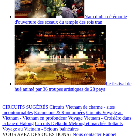
Nam dinh : cérémonie
d'ouverture des sceaux du temple des rois tran
Le festival de
huê animé par 36 troupes artistiques de 28 pays
CIRCUITS SUGÉRÉS
Circuits Vietnam de charme - sites
incontournables
Excursions & Randonnées
Circuits Voyage au
Vietnam - Vietnam en profondeur
Voyage Vietnam - Croisière dans
la baie d'Halong
Circuits Delta du Mekong et marchés flottants
Voyage au Vietnam - Séjours balnéaires
VOUS AVEZ DES QUESTIONS?
Nous contacter
Rappel