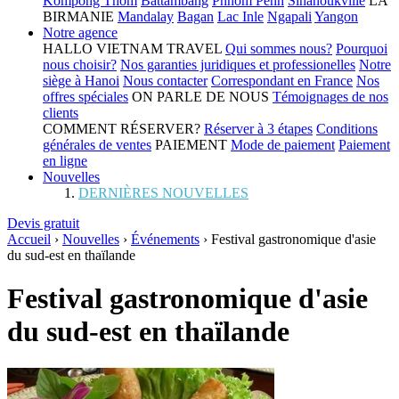
Kompong Thom
Battambang
Phnom Penh
Sihanoukville
LA
BIRMANIE
Mandalay
Bagan
Lac Inle
Ngapali
Yangon
Notre agence
HALLO VIETNAM TRAVEL
Qui sommes nous?
Pourquoi
nous choisir?
Nos garanties juridiques et professionelles
Notre
siège à Hanoi
Nous contacter
Correspondant en France
Nos
offres spéciales
ON PARLE DE NOUS
Témoignages de nos
clients
COMMENT RÉSERVER?
Réserver à 3 étapes
Conditions
générales de ventes
PAIEMENT
Mode de paiement
Paiement
en ligne
Nouvelles
DERNIÈRES NOUVELLES
Devis gratuit
Accueil
›
Nouvelles
›
Événements
›
Festival gastronomique d'asie
du sud-est en thaïlande
Festival gastronomique d'asie
du sud-est en thaïlande