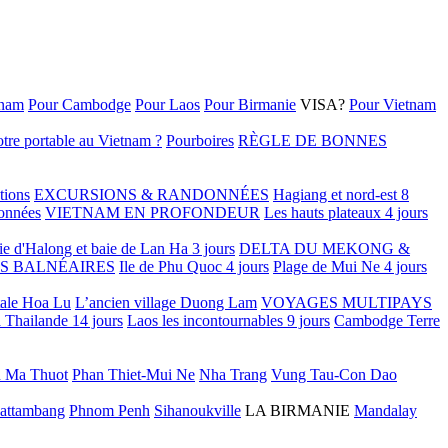
tnam
Pour Cambodge
Pour Laos
Pour Birmanie
VISA?
Pour Vietnam
tre portable au Vietnam ?
Pourboires
RÈGLE DE BONNES
tions
EXCURSIONS & RANDONNÉES
Hagiang et nord-est 8
onnées
VIETNAM EN PROFONDEUR
Les hauts plateaux 4 jours
ie d'Halong et baie de Lan Ha 3 jours
DELTA DU MEKONG &
S BALNÉAIRES
Ile de Phu Quoc 4 jours
Plage de Mui Ne 4 jours
tale Hoa Lu
L’ancien village Duong Lam
VOYAGES MULTIPAYS
 Thailande 14 jours
Laos les incontournables 9 jours
Cambodge Terre
 Ma Thuot
Phan Thiet-Mui Ne
Nha Trang
Vung Tau-Con Dao
attambang
Phnom Penh
Sihanoukville
LA BIRMANIE
Mandalay