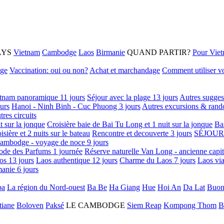
AYS
Vietnam
Cambodge
Laos
Birmanie
QUAND PARTIR?
Pour Vie
age
Vaccination: oui ou non?
Achat et marchandage
Comment utiliser vo
tnam panoramique 11 jours
Séjour avec la plage 13 jours
Autres sugges
urs
Hanoi - Ninh Binh - Cuc Phuong 3 jours
Autres excursions & rand
tres circuits
it sur la jonque
Croisière baie de Bai Tu Long et 1 nuit sur la jonque
Ba
isière et 2 nuits sur le bateau
Rencontre et decouverte 3 jours
SÉJOUR
ambodge - voyage de noce 9 jours
ode des Parfums 1 journée
Réserve naturelle Van Long - ancienne capi
os 13 jours
Laos authentique 12 jours
Charme du Laos 7 jours
Laos via
anie 6 jours
pa
La région du Nord-ouest
Ba Be
Ha Giang
Hue
Hoi An
Da Lat
Buon
tiane
Boloven
Paksé
LE CAMBODGE
Siem Reap
Kompong Thom
B