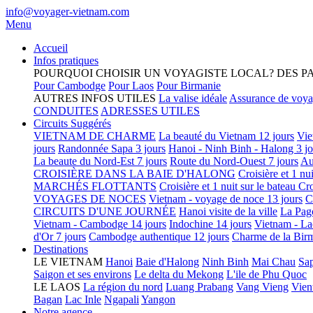
info@voyager-vietnam.com
Menu
Accueil
Infos pratiques
POURQUOI CHOISIR UN VOYAGISTE LOCAL?
DES P
Pour Cambodge
Pour Laos
Pour Birmanie
AUTRES INFOS UTILES
La valise idéale
Assurance de voy
CONDUITES
ADRESSES UTILES
Circuits Suggérés
VIETNAM DE CHARME
La beauté du Vietnam 12 jours
Vie
jours
Randonnée Sapa 3 jours
Hanoi - Ninh Binh - Halong 3 jo
La beaute du Nord-Est 7 jours
Route du Nord-Ouest 7 jours
Au
CROISIÈRE DANS LA BAIE D'HALONG
Croisière et 1 nu
MARCHÉS FLOTTANTS
Croisière et 1 nuit sur le bateau
Cro
VOYAGES DE NOCES
Vietnam - voyage de noce 13 jours
C
CIRCUITS D'UNE JOURNÉE
Hanoi visite de la ville
La Pag
Vietnam - Cambodge 14 jours
Indochine 14 jours
Vietnam - La
d'Or 7 jours
Cambodge authentique 12 jours
Charme de la Birm
Destinations
LE VIETNAM
Hanoi
Baie d'Halong
Ninh Binh
Mai Chau
Sa
Saigon et ses environs
Le delta du Mekong
L'ile de Phu Quoc
LE LAOS
La région du nord
Luang Prabang
Vang Vieng
Vien
Bagan
Lac Inle
Ngapali
Yangon
Notre agence