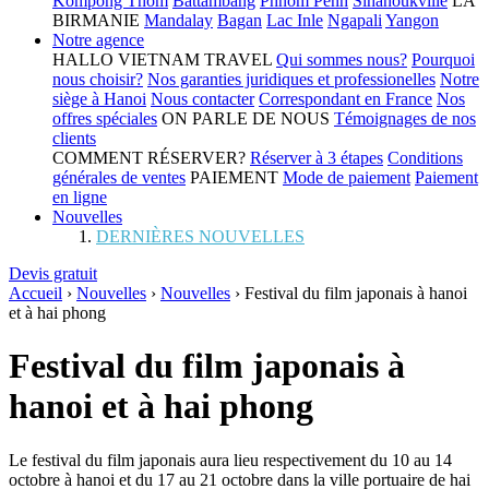
Kompong Thom
Battambang
Phnom Penh
Sihanoukville
LA
BIRMANIE
Mandalay
Bagan
Lac Inle
Ngapali
Yangon
Notre agence
HALLO VIETNAM TRAVEL
Qui sommes nous?
Pourquoi
nous choisir?
Nos garanties juridiques et professionelles
Notre
siège à Hanoi
Nous contacter
Correspondant en France
Nos
offres spéciales
ON PARLE DE NOUS
Témoignages de nos
clients
COMMENT RÉSERVER?
Réserver à 3 étapes
Conditions
générales de ventes
PAIEMENT
Mode de paiement
Paiement
en ligne
Nouvelles
DERNIÈRES NOUVELLES
Devis gratuit
Accueil
›
Nouvelles
›
Nouvelles
›
Festival du film japonais à hanoi
et à hai phong
Festival du film japonais à
hanoi et à hai phong
Le festival du film japonais aura lieu respectivement du 10 au 14
octobre à hanoi et du 17 au 21 octobre dans la ville portuaire de hai