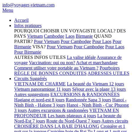
info@voyager-vietnam.com
Menu
Accueil
Infos pratiques
POURQUOI CHOISIR UN VOYAGISTE LOCAL?
DES
PAYS
Vietnam
Cambodge
Laos
Birmanie
QUAND
PARTIR?
Pour Vietnam
Pour Cambodge
Pour Laos
Pour
Birmanie
VISA?
Pour Vietnam
Pour Cambodge
Pour Laos
Pour Birmanie
AUTRES INFOS UTILES
La valise idéale
Assurance de
voyage
Vaccination: oui ou non?
Achat et marchandage
Comment utiliser votre portable au Vietnam ?
Pourboires
RÈGLE DE BONNES CONDUITES
ADRESSES UTILES
Circuits Suggérés
VIETNAM DE CHARME
La beauté du Vietnam 12 jours
Vietnam panoramique 11 jours
Séjour avec la plage 13 jours
Autres suggestions
EXCURSIONS & RANDONNÉES
Hagiang et nord-est 8 jours
Randonnée Sapa 3 jours
Hanoi -
Ninh Binh - Halong 3 jours
Hanoi - Ninh Binh - Cuc Phuong
3 jours
Autres excursions & randonnées
VIETNAM EN
PROFONDEUR
Les hauts plateaux 4 jours
La beaute du
Nord-Est 7 jours
Route du Nord-Ouest 7 jours
Autres circuits
CROISIÈRE DANS LA BAIE D'HALONG
Croisière et 1
nuit sur la jonque
Croisière baie de Bai Tu Long et 1 nuit sur