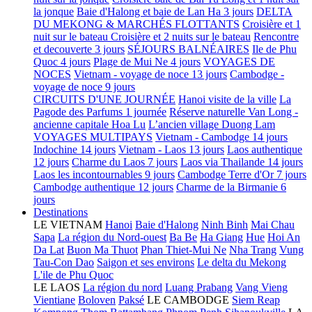
la jonque
Baie d'Halong et baie de Lan Ha 3 jours
DELTA
DU MEKONG & MARCHÉS FLOTTANTS
Croisière et 1
nuit sur le bateau
Croisière et 2 nuits sur le bateau
Rencontre
et decouverte 3 jours
SÉJOURS BALNÉAIRES
Ile de Phu
Quoc 4 jours
Plage de Mui Ne 4 jours
VOYAGES DE
NOCES
Vietnam - voyage de noce 13 jours
Cambodge -
voyage de noce 9 jours
CIRCUITS D'UNE JOURNÉE
Hanoi visite de la ville
La
Pagode des Parfums 1 journée
Réserve naturelle Van Long -
ancienne capitale Hoa Lu
L’ancien village Duong Lam
VOYAGES MULTIPAYS
Vietnam - Cambodge 14 jours
Indochine 14 jours
Vietnam - Laos 13 jours
Laos authentique
12 jours
Charme du Laos 7 jours
Laos via Thailande 14 jours
Laos les incontournables 9 jours
Cambodge Terre d'Or 7 jours
Cambodge authentique 12 jours
Charme de la Birmanie 6
jours
Destinations
LE VIETNAM
Hanoi
Baie d'Halong
Ninh Binh
Mai Chau
Sapa
La région du Nord-ouest
Ba Be
Ha Giang
Hue
Hoi An
Da Lat
Buon Ma Thuot
Phan Thiet-Mui Ne
Nha Trang
Vung
Tau-Con Dao
Saigon et ses environs
Le delta du Mekong
L'ile de Phu Quoc
LE LAOS
La région du nord
Luang Prabang
Vang Vieng
Vientiane
Boloven
Paksé
LE CAMBODGE
Siem Reap