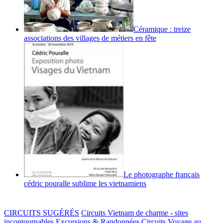
Céramique : treize
associations des villages de métiers en fête
Le photographe français
cédric pouralle sublime les vietnamiens
CIRCUITS SUGÉRÉS
Circuits Vietnam de charme - sites
incontournables
Excursions & Randonnées
Circuits Voyage au