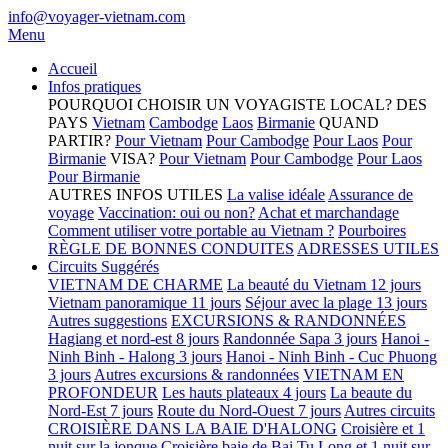
info@voyager-vietnam.com
Menu
Accueil
Infos pratiques
POURQUOI CHOISIR UN VOYAGISTE LOCAL?
DES
PAYS
Vietnam
Cambodge
Laos
Birmanie
QUAND
PARTIR?
Pour Vietnam
Pour Cambodge
Pour Laos
Pour
Birmanie
VISA?
Pour Vietnam
Pour Cambodge
Pour Laos
Pour Birmanie
AUTRES INFOS UTILES
La valise idéale
Assurance de
voyage
Vaccination: oui ou non?
Achat et marchandage
Comment utiliser votre portable au Vietnam ?
Pourboires
RÈGLE DE BONNES CONDUITES
ADRESSES UTILES
Circuits Suggérés
VIETNAM DE CHARME
La beauté du Vietnam 12 jours
Vietnam panoramique 11 jours
Séjour avec la plage 13 jours
Autres suggestions
EXCURSIONS & RANDONNÉES
Hagiang et nord-est 8 jours
Randonnée Sapa 3 jours
Hanoi -
Ninh Binh - Halong 3 jours
Hanoi - Ninh Binh - Cuc Phuong
3 jours
Autres excursions & randonnées
VIETNAM EN
PROFONDEUR
Les hauts plateaux 4 jours
La beaute du
Nord-Est 7 jours
Route du Nord-Ouest 7 jours
Autres circuits
CROISIÈRE DANS LA BAIE D'HALONG
Croisière et 1
nuit sur la jonque
Croisière baie de Bai Tu Long et 1 nuit sur