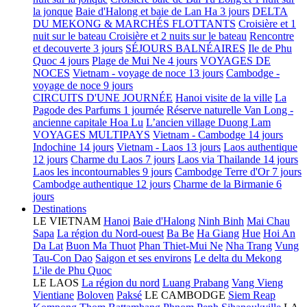
la jonque
Baie d'Halong et baie de Lan Ha 3 jours
DELTA
DU MEKONG & MARCHÉS FLOTTANTS
Croisière et 1
nuit sur le bateau
Croisière et 2 nuits sur le bateau
Rencontre
et decouverte 3 jours
SÉJOURS BALNÉAIRES
Ile de Phu
Quoc 4 jours
Plage de Mui Ne 4 jours
VOYAGES DE
NOCES
Vietnam - voyage de noce 13 jours
Cambodge -
voyage de noce 9 jours
CIRCUITS D'UNE JOURNÉE
Hanoi visite de la ville
La
Pagode des Parfums 1 journée
Réserve naturelle Van Long -
ancienne capitale Hoa Lu
L’ancien village Duong Lam
VOYAGES MULTIPAYS
Vietnam - Cambodge 14 jours
Indochine 14 jours
Vietnam - Laos 13 jours
Laos authentique
12 jours
Charme du Laos 7 jours
Laos via Thailande 14 jours
Laos les incontournables 9 jours
Cambodge Terre d'Or 7 jours
Cambodge authentique 12 jours
Charme de la Birmanie 6
jours
Destinations
LE VIETNAM
Hanoi
Baie d'Halong
Ninh Binh
Mai Chau
Sapa
La région du Nord-ouest
Ba Be
Ha Giang
Hue
Hoi An
Da Lat
Buon Ma Thuot
Phan Thiet-Mui Ne
Nha Trang
Vung
Tau-Con Dao
Saigon et ses environs
Le delta du Mekong
L'ile de Phu Quoc
LE LAOS
La région du nord
Luang Prabang
Vang Vieng
Vientiane
Boloven
Paksé
LE CAMBODGE
Siem Reap