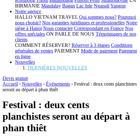
Kompong Thom
Battambang
Phnom Penh
Sihanoukville
LA
BIRMANIE
Mandalay
Bagan
Lac Inle
Ngapali
Yangon
Notre agence
HALLO VIETNAM TRAVEL
Qui sommes nous?
Pourquoi
nous choisir?
Nos garanties juridiques et professionelles
Notre
siège à Hanoi
Nous contacter
Correspondant en France
Nos
offres spéciales
ON PARLE DE NOUS
Témoignages de nos
clients
COMMENT RÉSERVER?
Réserver à 3 étapes
Conditions
générales de ventes
PAIEMENT
Mode de paiement
Paiement
en ligne
Nouvelles
DERNIÈRES NOUVELLES
Devis gratuit
Accueil
›
Nouvelles
›
Événements
›
Festival : deux cents planchistes
seront au départ à phan thiêt
Festival : deux cents
planchistes seront au départ à
phan thiêt