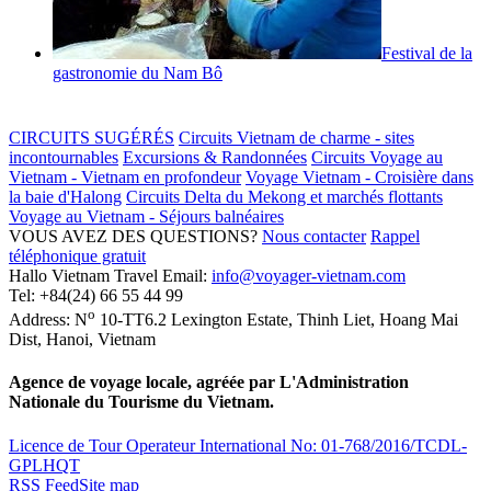
Festival de la
gastronomie du Nam Bô
CIRCUITS SUGÉRÉS
Circuits Vietnam de charme - sites
incontournables
Excursions & Randonnées
Circuits Voyage au
Vietnam - Vietnam en profondeur
Voyage Vietnam - Croisière dans
la baie d'Halong
Circuits Delta du Mekong et marchés flottants
Voyage au Vietnam - Séjours balnéaires
VOUS AVEZ DES QUESTIONS?
Nous contacter
Rappel
téléphonique gratuit
Hallo Vietnam Travel
Email:
info@voyager-vietnam.com
Tel:
+84(24) 66 55 44 99
o
Address:
N
10-TT6.2 Lexington Estate, Thinh Liet
,
Hoang Mai
Dist
,
Hanoi
,
Vietnam
Agence de voyage locale, agréée par L'Administration
Nationale du Tourisme du Vietnam.
Licence de Tour Operateur International No: 01-768/2016/TCDL-
GPLHQT
RSS Feed
Site map