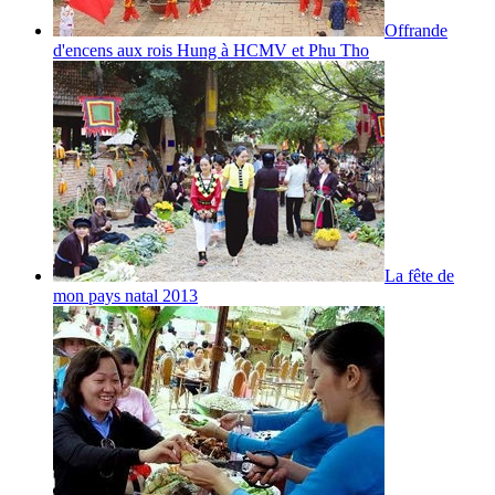
Offrande
d'encens aux rois Hung à HCMV et Phu Tho
La fête de
mon pays natal 2013