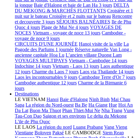
la jonque
Baie d'Halong et baie de Lan Ha 3 jours
DELTA
DU MEKONG & MARCHÉS FLOTTANTS
Croisière et 1
nuit sur le bateau
Croisière et 2 nuits sur le bateau
Rencontre
et decouverte 3 jours
SÉJOURS BALNÉAIRES
Ile de Phu
Quoc 4 jours
Plage de Mui Ne 4 jours
VOYAGES DE
NOCES
Vietnam - voyage de noce 13 jours
Cambodge -
voyage de noce 9 jours
CIRCUITS D'UNE JOURNÉE
Hanoi visite de la ville
La
Pagode des Parfums 1 journée
Réserve naturelle Van Long -
ancienne capitale Hoa Lu
L’ancien village Duong Lam
VOYAGES MULTIPAYS
Vietnam - Cambodge 14 jours
Indochine 14 jours
Vietnam - Laos 13 jours
Laos authentique
12 jours
Charme du Laos 7 jours
Laos via Thailande 14 jours
Laos les incontournables 9 jours
Cambodge Terre d'Or 7 jours
Cambodge authentique 12 jours
Charme de la Birmanie 6
jours
Destinations
LE VIETNAM
Hanoi
Baie d'Halong
Ninh Binh
Mai Chau
Sapa
La région du Nord-ouest
Ba Be
Ha Giang
Hue
Hoi An
Da Lat
Buon Ma Thuot
Phan Thiet-Mui Ne
Nha Trang
Vung
Tau-Con Dao
Saigon et ses environs
Le delta du Mekong
L'ile de Phu Quoc
LE LAOS
La région du nord
Luang Prabang
Vang Vieng
Vientiane
Boloven
Paksé
LE CAMBODGE
Siem Reap