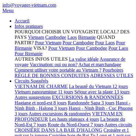
info@voyager-vietnam.com
Menu
Accueil
Infos pratiques
POURQUOI CHOISIR UN VOYAGISTE LOCAL?
DES
PAYS
Vietnam
Cambodge
Laos
Birmanie
QUAND
PARTIR?
Pour Vietnam
Pour Cambodge
Pour Laos
Pour
Birmanie
VISA?
Pour Vietnam
Pour Cambodge
Pour Laos
Pour Birmanie
AUTRES INFOS UTILES
La valise idéale
Assurance de
voyage
Vaccination: oui ou non?
Achat et marchandage
Comment utiliser votre portable au Vietnam ?
Pourboires
RÈGLE DE BONNES CONDUITES
ADRESSES UTILES
Circuits Suggérés
VIETNAM DE CHARME
La beauté du Vietnam 12 jours
Vietnam panoramique 11 jours
Séjour avec la plage 13 jours
Autres suggestions
EXCURSIONS & RANDONNÉES
Hagiang et nord-est 8 jours
Randonnée Sapa 3 jours
Hanoi -
Ninh Binh - Halong 3 jours
Hanoi - Ninh Binh - Cuc Phuong
3 jours
Autres excursions & randonnées
VIETNAM EN
PROFONDEUR
Les hauts plateaux 4 jours
La beaute du
Nord-Est 7 jours
Route du Nord-Ouest 7 jours
Autres circuits
CROISIÈRE DANS LA BAIE D'HALONG
Croisière et 1
nuit sur la jonque
Croisière baie de Bai Tu Long et 1 nuit sur