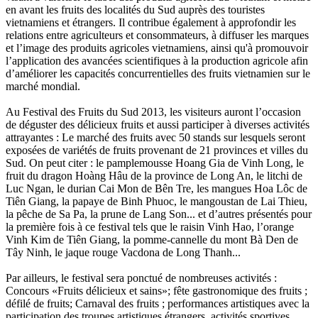
en avant les fruits des localités du Sud auprès des touristes
vietnamiens et étrangers. Il contribue également à approfondir les
relations entre agriculteurs et consommateurs, à diffuser les marques
et l’image des produits agricoles vietnamiens, ainsi qu'à promouvoir
l’application des avancées scientifiques à la production agricole afin
d’améliorer les capacités concurrentielles des fruits vietnamien sur le
marché mondial.
Au Festival des Fruits du Sud 2013, les visiteurs auront l’occasion
de déguster des délicieux fruits et aussi participer à diverses activités
attrayantes : Le marché des fruits avec 50 stands sur lesquels seront
exposées de variétés de fruits provenant de 21 provinces et villes du
Sud. On peut citer : le pamplemousse Hoang Gia de Vinh Long, le
fruit du dragon Hoàng Hâu de la province de Long An, le litchi de
Luc Ngan, le durian Cai Mon de Bên Tre, les mangues Hoa Lôc de
Tiên Giang, la papaye de Binh Phuoc, le mangoustan de Lai Thieu,
la pêche de Sa Pa, la prune de Lang Son... et d’autres présentés pour
la première fois à ce festival tels que le raisin Vinh Hao, l’orange
Vinh Kim de Tiên Giang, la pomme-cannelle du mont Bà Den de
Tây Ninh, le jaque rouge Vacdona de Long Thanh...
Par ailleurs, le festival sera ponctué de nombreuses activités :
Concours «Fruits délicieux et sains»; fête gastronomique des fruits ;
défilé de fruits; Carnaval des fruits ; performances artistiques avec la
participation des troupes artistiques étrangers, activités sportives,