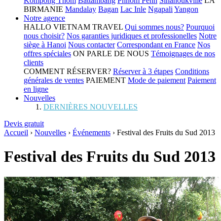
Kompong Thom
Battambang
Phnom Penh
Sihanoukville
LA
BIRMANIE
Mandalay
Bagan
Lac Inle
Ngapali
Yangon
Notre agence
HALLO VIETNAM TRAVEL
Qui sommes nous?
Pourquoi
nous choisir?
Nos garanties juridiques et professionelles
Notre
siège à Hanoi
Nous contacter
Correspondant en France
Nos
offres spéciales
ON PARLE DE NOUS
Témoignages de nos
clients
COMMENT RÉSERVER?
Réserver à 3 étapes
Conditions
générales de ventes
PAIEMENT
Mode de paiement
Paiement
en ligne
Nouvelles
DERNIÈRES NOUVELLES
Devis gratuit
Accueil
›
Nouvelles
›
Événements
›
Festival des Fruits du Sud 2013
Festival des Fruits du Sud 2013