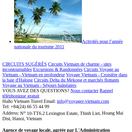
Activités pour l’année
nationale du tourisme 2011
CIRCUITS SUGÉRÉS
Circuits Vietnam de charme - sites
incontournables
Excursions & Randonnées
Circuits Voyage au
Vietnam - Vietnam en profondeur
Voyage Vietnam - Croisière dans
la baie d'Halong
Circuits Delta du Mekong et marchés flottants
Voyage au Vietnam - Séjours balnéaires
VOUS AVEZ DES QUESTIONS?
Nous contacter
Rappel
téléphonique gratuit
Hallo Vietnam Travel
Email:
info@voyager-vietnam.com
Tel:
+84(24) 66 55 44 99
o
Address:
N
10-TT6.2 Lexington Estate, Thinh Liet
,
Hoang Mai
Dist
,
Hanoi
,
Vietnam
Agence de voyage locale, agréée par L'Administration