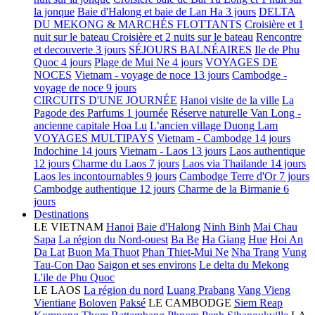
la jonque
Baie d'Halong et baie de Lan Ha 3 jours
DELTA
DU MEKONG & MARCHÉS FLOTTANTS
Croisière et 1
nuit sur le bateau
Croisière et 2 nuits sur le bateau
Rencontre
et decouverte 3 jours
SÉJOURS BALNÉAIRES
Ile de Phu
Quoc 4 jours
Plage de Mui Ne 4 jours
VOYAGES DE
NOCES
Vietnam - voyage de noce 13 jours
Cambodge -
voyage de noce 9 jours
CIRCUITS D'UNE JOURNÉE
Hanoi visite de la ville
La
Pagode des Parfums 1 journée
Réserve naturelle Van Long -
ancienne capitale Hoa Lu
L’ancien village Duong Lam
VOYAGES MULTIPAYS
Vietnam - Cambodge 14 jours
Indochine 14 jours
Vietnam - Laos 13 jours
Laos authentique
12 jours
Charme du Laos 7 jours
Laos via Thailande 14 jours
Laos les incontournables 9 jours
Cambodge Terre d'Or 7 jours
Cambodge authentique 12 jours
Charme de la Birmanie 6
jours
Destinations
LE VIETNAM
Hanoi
Baie d'Halong
Ninh Binh
Mai Chau
Sapa
La région du Nord-ouest
Ba Be
Ha Giang
Hue
Hoi An
Da Lat
Buon Ma Thuot
Phan Thiet-Mui Ne
Nha Trang
Vung
Tau-Con Dao
Saigon et ses environs
Le delta du Mekong
L'ile de Phu Quoc
LE LAOS
La région du nord
Luang Prabang
Vang Vieng
Vientiane
Boloven
Paksé
LE CAMBODGE
Siem Reap