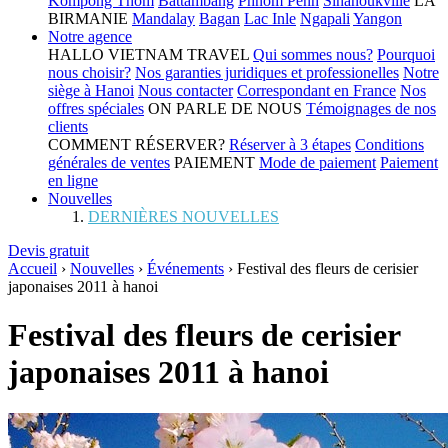
Kompong Thom
Battambang
Phnom Penh
Sihanoukville
LA
BIRMANIE
Mandalay
Bagan
Lac Inle
Ngapali
Yangon
Notre agence
HALLO VIETNAM TRAVEL
Qui sommes nous?
Pourquoi
nous choisir?
Nos garanties juridiques et professionelles
Notre
siège à Hanoi
Nous contacter
Correspondant en France
Nos
offres spéciales
ON PARLE DE NOUS
Témoignages de nos
clients
COMMENT RÉSERVER?
Réserver à 3 étapes
Conditions
générales de ventes
PAIEMENT
Mode de paiement
Paiement
en ligne
Nouvelles
DERNIÈRES NOUVELLES
Devis gratuit
Accueil
›
Nouvelles
›
Événements
›
Festival des fleurs de cerisier
japonaises 2011 à hanoi
Festival des fleurs de cerisier
japonaises 2011 à hanoi