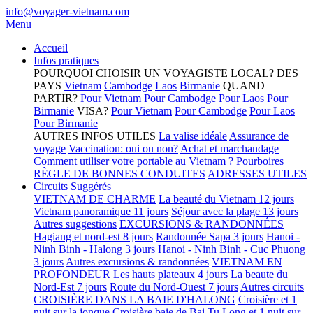
info@voyager-vietnam.com
Menu
Accueil
Infos pratiques
POURQUOI CHOISIR UN VOYAGISTE LOCAL?
DES
PAYS
Vietnam
Cambodge
Laos
Birmanie
QUAND
PARTIR?
Pour Vietnam
Pour Cambodge
Pour Laos
Pour
Birmanie
VISA?
Pour Vietnam
Pour Cambodge
Pour Laos
Pour Birmanie
AUTRES INFOS UTILES
La valise idéale
Assurance de
voyage
Vaccination: oui ou non?
Achat et marchandage
Comment utiliser votre portable au Vietnam ?
Pourboires
RÈGLE DE BONNES CONDUITES
ADRESSES UTILES
Circuits Suggérés
VIETNAM DE CHARME
La beauté du Vietnam 12 jours
Vietnam panoramique 11 jours
Séjour avec la plage 13 jours
Autres suggestions
EXCURSIONS & RANDONNÉES
Hagiang et nord-est 8 jours
Randonnée Sapa 3 jours
Hanoi -
Ninh Binh - Halong 3 jours
Hanoi - Ninh Binh - Cuc Phuong
3 jours
Autres excursions & randonnées
VIETNAM EN
PROFONDEUR
Les hauts plateaux 4 jours
La beaute du
Nord-Est 7 jours
Route du Nord-Ouest 7 jours
Autres circuits
CROISIÈRE DANS LA BAIE D'HALONG
Croisière et 1
nuit sur la jonque
Croisière baie de Bai Tu Long et 1 nuit sur