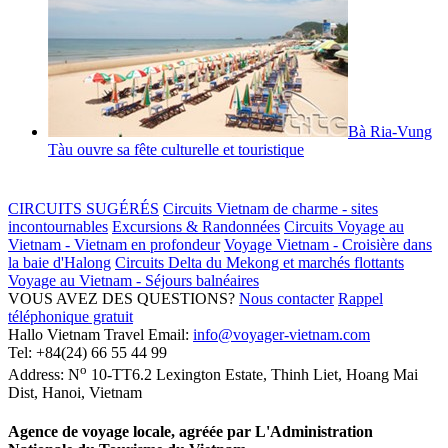
Bà Ria-Vung
Tàu ouvre sa fête culturelle et touristique
CIRCUITS SUGÉRÉS
Circuits Vietnam de charme - sites
incontournables
Excursions & Randonnées
Circuits Voyage au
Vietnam - Vietnam en profondeur
Voyage Vietnam - Croisière dans
la baie d'Halong
Circuits Delta du Mekong et marchés flottants
Voyage au Vietnam - Séjours balnéaires
VOUS AVEZ DES QUESTIONS?
Nous contacter
Rappel
téléphonique gratuit
Hallo Vietnam Travel
Email:
info@voyager-vietnam.com
Tel:
+84(24) 66 55 44 99
o
Address:
N
10-TT6.2 Lexington Estate, Thinh Liet
,
Hoang Mai
Dist
,
Hanoi
,
Vietnam
Agence de voyage locale, agréée par L'Administration