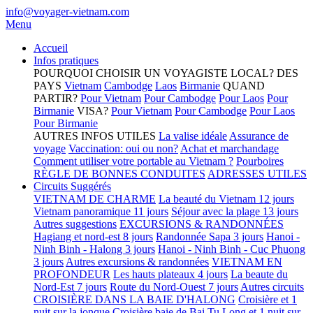
info@voyager-vietnam.com
Menu
Accueil
Infos pratiques
POURQUOI CHOISIR UN VOYAGISTE LOCAL?
DES
PAYS
Vietnam
Cambodge
Laos
Birmanie
QUAND
PARTIR?
Pour Vietnam
Pour Cambodge
Pour Laos
Pour
Birmanie
VISA?
Pour Vietnam
Pour Cambodge
Pour Laos
Pour Birmanie
AUTRES INFOS UTILES
La valise idéale
Assurance de
voyage
Vaccination: oui ou non?
Achat et marchandage
Comment utiliser votre portable au Vietnam ?
Pourboires
RÈGLE DE BONNES CONDUITES
ADRESSES UTILES
Circuits Suggérés
VIETNAM DE CHARME
La beauté du Vietnam 12 jours
Vietnam panoramique 11 jours
Séjour avec la plage 13 jours
Autres suggestions
EXCURSIONS & RANDONNÉES
Hagiang et nord-est 8 jours
Randonnée Sapa 3 jours
Hanoi -
Ninh Binh - Halong 3 jours
Hanoi - Ninh Binh - Cuc Phuong
3 jours
Autres excursions & randonnées
VIETNAM EN
PROFONDEUR
Les hauts plateaux 4 jours
La beaute du
Nord-Est 7 jours
Route du Nord-Ouest 7 jours
Autres circuits
CROISIÈRE DANS LA BAIE D'HALONG
Croisière et 1
nuit sur la jonque
Croisière baie de Bai Tu Long et 1 nuit sur