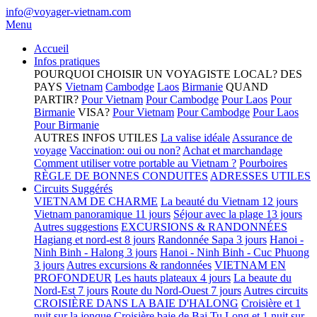
info@voyager-vietnam.com
Menu
Accueil
Infos pratiques
POURQUOI CHOISIR UN VOYAGISTE LOCAL?
DES
PAYS
Vietnam
Cambodge
Laos
Birmanie
QUAND
PARTIR?
Pour Vietnam
Pour Cambodge
Pour Laos
Pour
Birmanie
VISA?
Pour Vietnam
Pour Cambodge
Pour Laos
Pour Birmanie
AUTRES INFOS UTILES
La valise idéale
Assurance de
voyage
Vaccination: oui ou non?
Achat et marchandage
Comment utiliser votre portable au Vietnam ?
Pourboires
RÈGLE DE BONNES CONDUITES
ADRESSES UTILES
Circuits Suggérés
VIETNAM DE CHARME
La beauté du Vietnam 12 jours
Vietnam panoramique 11 jours
Séjour avec la plage 13 jours
Autres suggestions
EXCURSIONS & RANDONNÉES
Hagiang et nord-est 8 jours
Randonnée Sapa 3 jours
Hanoi -
Ninh Binh - Halong 3 jours
Hanoi - Ninh Binh - Cuc Phuong
3 jours
Autres excursions & randonnées
VIETNAM EN
PROFONDEUR
Les hauts plateaux 4 jours
La beaute du
Nord-Est 7 jours
Route du Nord-Ouest 7 jours
Autres circuits
CROISIÈRE DANS LA BAIE D'HALONG
Croisière et 1
nuit sur la jonque
Croisière baie de Bai Tu Long et 1 nuit sur