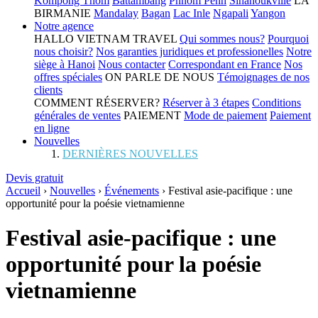
Kompong Thom
Battambang
Phnom Penh
Sihanoukville
LA
BIRMANIE
Mandalay
Bagan
Lac Inle
Ngapali
Yangon
Notre agence
HALLO VIETNAM TRAVEL
Qui sommes nous?
Pourquoi
nous choisir?
Nos garanties juridiques et professionelles
Notre
siège à Hanoi
Nous contacter
Correspondant en France
Nos
offres spéciales
ON PARLE DE NOUS
Témoignages de nos
clients
COMMENT RÉSERVER?
Réserver à 3 étapes
Conditions
générales de ventes
PAIEMENT
Mode de paiement
Paiement
en ligne
Nouvelles
DERNIÈRES NOUVELLES
Devis gratuit
Accueil
›
Nouvelles
›
Événements
›
Festival asie-pacifique : une
opportunité pour la poésie vietnamienne
Festival asie-pacifique : une
opportunité pour la poésie
vietnamienne