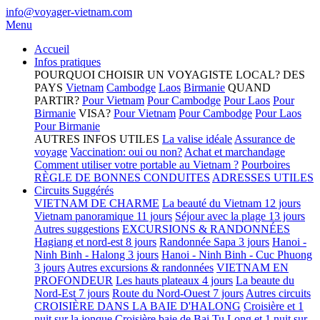
info@voyager-vietnam.com
Menu
Accueil
Infos pratiques
POURQUOI CHOISIR UN VOYAGISTE LOCAL?
DES
PAYS
Vietnam
Cambodge
Laos
Birmanie
QUAND
PARTIR?
Pour Vietnam
Pour Cambodge
Pour Laos
Pour
Birmanie
VISA?
Pour Vietnam
Pour Cambodge
Pour Laos
Pour Birmanie
AUTRES INFOS UTILES
La valise idéale
Assurance de
voyage
Vaccination: oui ou non?
Achat et marchandage
Comment utiliser votre portable au Vietnam ?
Pourboires
RÈGLE DE BONNES CONDUITES
ADRESSES UTILES
Circuits Suggérés
VIETNAM DE CHARME
La beauté du Vietnam 12 jours
Vietnam panoramique 11 jours
Séjour avec la plage 13 jours
Autres suggestions
EXCURSIONS & RANDONNÉES
Hagiang et nord-est 8 jours
Randonnée Sapa 3 jours
Hanoi -
Ninh Binh - Halong 3 jours
Hanoi - Ninh Binh - Cuc Phuong
3 jours
Autres excursions & randonnées
VIETNAM EN
PROFONDEUR
Les hauts plateaux 4 jours
La beaute du
Nord-Est 7 jours
Route du Nord-Ouest 7 jours
Autres circuits
CROISIÈRE DANS LA BAIE D'HALONG
Croisière et 1
nuit sur la jonque
Croisière baie de Bai Tu Long et 1 nuit sur