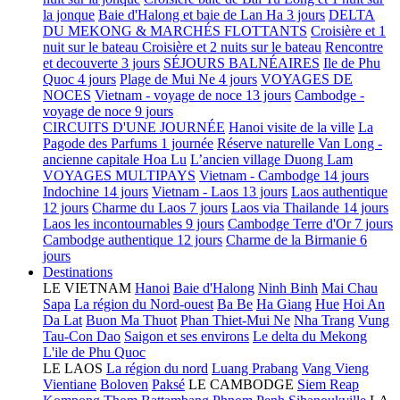
la jonque
Baie d'Halong et baie de Lan Ha 3 jours
DELTA
DU MEKONG & MARCHÉS FLOTTANTS
Croisière et 1
nuit sur le bateau
Croisière et 2 nuits sur le bateau
Rencontre
et decouverte 3 jours
SÉJOURS BALNÉAIRES
Ile de Phu
Quoc 4 jours
Plage de Mui Ne 4 jours
VOYAGES DE
NOCES
Vietnam - voyage de noce 13 jours
Cambodge -
voyage de noce 9 jours
CIRCUITS D'UNE JOURNÉE
Hanoi visite de la ville
La
Pagode des Parfums 1 journée
Réserve naturelle Van Long -
ancienne capitale Hoa Lu
L’ancien village Duong Lam
VOYAGES MULTIPAYS
Vietnam - Cambodge 14 jours
Indochine 14 jours
Vietnam - Laos 13 jours
Laos authentique
12 jours
Charme du Laos 7 jours
Laos via Thailande 14 jours
Laos les incontournables 9 jours
Cambodge Terre d'Or 7 jours
Cambodge authentique 12 jours
Charme de la Birmanie 6
jours
Destinations
LE VIETNAM
Hanoi
Baie d'Halong
Ninh Binh
Mai Chau
Sapa
La région du Nord-ouest
Ba Be
Ha Giang
Hue
Hoi An
Da Lat
Buon Ma Thuot
Phan Thiet-Mui Ne
Nha Trang
Vung
Tau-Con Dao
Saigon et ses environs
Le delta du Mekong
L'ile de Phu Quoc
LE LAOS
La région du nord
Luang Prabang
Vang Vieng
Vientiane
Boloven
Paksé
LE CAMBODGE
Siem Reap