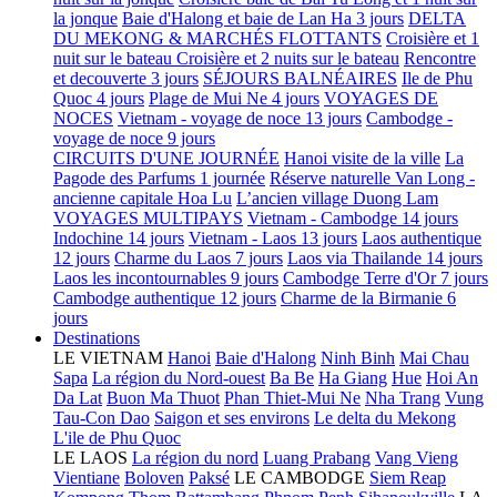
la jonque
Baie d'Halong et baie de Lan Ha 3 jours
DELTA
DU MEKONG & MARCHÉS FLOTTANTS
Croisière et 1
nuit sur le bateau
Croisière et 2 nuits sur le bateau
Rencontre
et decouverte 3 jours
SÉJOURS BALNÉAIRES
Ile de Phu
Quoc 4 jours
Plage de Mui Ne 4 jours
VOYAGES DE
NOCES
Vietnam - voyage de noce 13 jours
Cambodge -
voyage de noce 9 jours
CIRCUITS D'UNE JOURNÉE
Hanoi visite de la ville
La
Pagode des Parfums 1 journée
Réserve naturelle Van Long -
ancienne capitale Hoa Lu
L’ancien village Duong Lam
VOYAGES MULTIPAYS
Vietnam - Cambodge 14 jours
Indochine 14 jours
Vietnam - Laos 13 jours
Laos authentique
12 jours
Charme du Laos 7 jours
Laos via Thailande 14 jours
Laos les incontournables 9 jours
Cambodge Terre d'Or 7 jours
Cambodge authentique 12 jours
Charme de la Birmanie 6
jours
Destinations
LE VIETNAM
Hanoi
Baie d'Halong
Ninh Binh
Mai Chau
Sapa
La région du Nord-ouest
Ba Be
Ha Giang
Hue
Hoi An
Da Lat
Buon Ma Thuot
Phan Thiet-Mui Ne
Nha Trang
Vung
Tau-Con Dao
Saigon et ses environs
Le delta du Mekong
L'ile de Phu Quoc
LE LAOS
La région du nord
Luang Prabang
Vang Vieng
Vientiane
Boloven
Paksé
LE CAMBODGE
Siem Reap