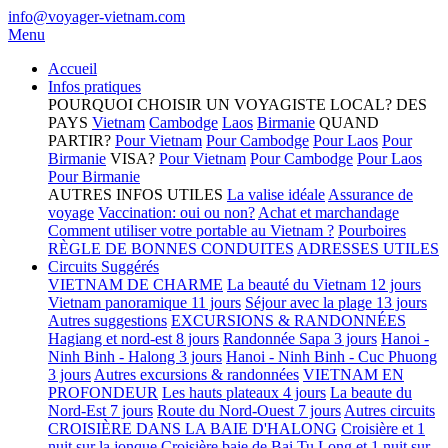
info@voyager-vietnam.com
Menu
Accueil
Infos pratiques
POURQUOI CHOISIR UN VOYAGISTE LOCAL?
DES
PAYS
Vietnam
Cambodge
Laos
Birmanie
QUAND
PARTIR?
Pour Vietnam
Pour Cambodge
Pour Laos
Pour
Birmanie
VISA?
Pour Vietnam
Pour Cambodge
Pour Laos
Pour Birmanie
AUTRES INFOS UTILES
La valise idéale
Assurance de
voyage
Vaccination: oui ou non?
Achat et marchandage
Comment utiliser votre portable au Vietnam ?
Pourboires
RÈGLE DE BONNES CONDUITES
ADRESSES UTILES
Circuits Suggérés
VIETNAM DE CHARME
La beauté du Vietnam 12 jours
Vietnam panoramique 11 jours
Séjour avec la plage 13 jours
Autres suggestions
EXCURSIONS & RANDONNÉES
Hagiang et nord-est 8 jours
Randonnée Sapa 3 jours
Hanoi -
Ninh Binh - Halong 3 jours
Hanoi - Ninh Binh - Cuc Phuong
3 jours
Autres excursions & randonnées
VIETNAM EN
PROFONDEUR
Les hauts plateaux 4 jours
La beaute du
Nord-Est 7 jours
Route du Nord-Ouest 7 jours
Autres circuits
CROISIÈRE DANS LA BAIE D'HALONG
Croisière et 1
nuit sur la jonque
Croisière baie de Bai Tu Long et 1 nuit sur