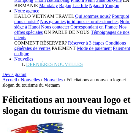
Kompong Thom
Battambang
Phnom Penh
Sihanoukville
LA
BIRMANIE
Mandalay
Bagan
Lac Inle
Ngapali
Yangon
Notre agence
HALLO VIETNAM TRAVEL
Qui sommes nous?
Pourquoi
nous choisir?
Nos garanties juridiques et professionelles
Notre
siège à Hanoi
Nous contacter
Correspondant en France
Nos
offres spéciales
ON PARLE DE NOUS
Témoignages de nos
clients
COMMENT RÉSERVER?
Réserver à 3 étapes
Conditions
générales de ventes
PAIEMENT
Mode de paiement
Paiement
en ligne
Nouvelles
DERNIÈRES NOUVELLES
Devis gratuit
Accueil
›
Nouvelles
›
Nouvelles
›
Félicitations au nouveau logo et
slogan du tourisme du vietnam
Félicitations au nouveau logo et
slogan du tourisme du vietnam