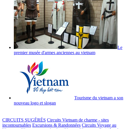
Le
premier musée d'armes anciennes au vietnam
Tourisme du vietnam a son
nouveau logo et slogan
CIRCUITS SUGÉRÉS
Circuits Vietnam de charme - sites
incontournables
Excursions & Randonnées
Circuits Voyage au