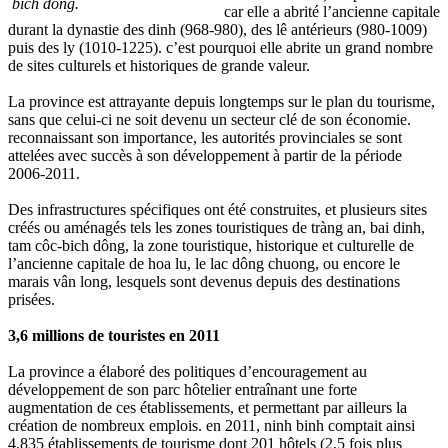
bich dông.
car elle a abrité l’ancienne capitale
durant la dynastie des dinh (968-980), des lê antérieurs (980-1009)
puis des ly (1010-1225). c’est pourquoi elle abrite un grand nombre
de sites culturels et historiques de grande valeur.
La province est attrayante depuis longtemps sur le plan du tourisme,
sans que celui-ci ne soit devenu un secteur clé de son économie.
reconnaissant son importance, les autorités provinciales se sont
attelées avec succès à son développement à partir de la période
2006-2011.
Des infrastructures spécifiques ont été construites, et plusieurs sites
créés ou aménagés tels les zones touristiques de tràng an, bai dinh,
tam côc-bich dông, la zone touristique, historique et culturelle de
l’ancienne capitale de hoa lu, le lac dông chuong, ou encore le
marais vân long, lesquels sont devenus depuis des destinations
prisées.
3,6 millions de touristes en 2011
La province a élaboré des politiques d’encouragement au
développement de son parc hôtelier entraînant une forte
augmentation de ces établissements, et permettant par ailleurs la
création de nombreux emplois. en 2011, ninh binh comptait ainsi
4.835 établissements de tourisme dont 201 hôtels (2,5 fois plus