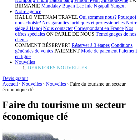
Kompong Thom
Battambang
Phnom Penh
Sihanoukville
LA
BIRMANIE
Mandalay
Bagan
Lac Inle
Ngapali
Yangon
Notre agence
HALLO VIETNAM TRAVEL
Qui sommes nous?
Pourquoi
nous choisir?
Nos garanties juridiques et professionelles
Notre
siège à Hanoi
Nous contacter
Correspondant en France
Nos
offres spéciales
ON PARLE DE NOUS
Témoignages de nos
clients
COMMENT RÉSERVER?
Réserver à 3 étapes
Conditions
générales de ventes
PAIEMENT
Mode de paiement
Paiement
en ligne
Nouvelles
DERNIÈRES NOUVELLES
Devis gratuit
Accueil
›
Nouvelles
›
Nouvelles
›
Faire du tourisme un secteur
économique clé
Faire du tourisme un secteur
économique clé