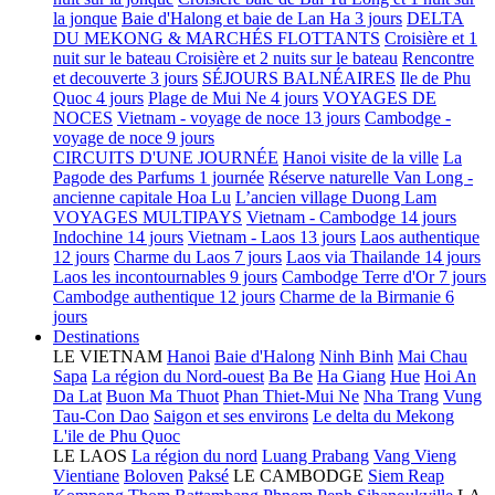
la jonque
Baie d'Halong et baie de Lan Ha 3 jours
DELTA
DU MEKONG & MARCHÉS FLOTTANTS
Croisière et 1
nuit sur le bateau
Croisière et 2 nuits sur le bateau
Rencontre
et decouverte 3 jours
SÉJOURS BALNÉAIRES
Ile de Phu
Quoc 4 jours
Plage de Mui Ne 4 jours
VOYAGES DE
NOCES
Vietnam - voyage de noce 13 jours
Cambodge -
voyage de noce 9 jours
CIRCUITS D'UNE JOURNÉE
Hanoi visite de la ville
La
Pagode des Parfums 1 journée
Réserve naturelle Van Long -
ancienne capitale Hoa Lu
L’ancien village Duong Lam
VOYAGES MULTIPAYS
Vietnam - Cambodge 14 jours
Indochine 14 jours
Vietnam - Laos 13 jours
Laos authentique
12 jours
Charme du Laos 7 jours
Laos via Thailande 14 jours
Laos les incontournables 9 jours
Cambodge Terre d'Or 7 jours
Cambodge authentique 12 jours
Charme de la Birmanie 6
jours
Destinations
LE VIETNAM
Hanoi
Baie d'Halong
Ninh Binh
Mai Chau
Sapa
La région du Nord-ouest
Ba Be
Ha Giang
Hue
Hoi An
Da Lat
Buon Ma Thuot
Phan Thiet-Mui Ne
Nha Trang
Vung
Tau-Con Dao
Saigon et ses environs
Le delta du Mekong
L'ile de Phu Quoc
LE LAOS
La région du nord
Luang Prabang
Vang Vieng
Vientiane
Boloven
Paksé
LE CAMBODGE
Siem Reap