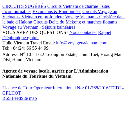
CIRCUITS SUGÉRÉS
Circuits Vietnam de charme - sites
incontournables
Excursions & Randonnées
Circuits Voyage au
Vietnam - Vietnam en profondeur
Voyage Vietnam - Croisière dans
la baie d'Halong
Circuits Delta du Mekong et marchés flottants
Voyage au Vietnam - Séjours balnéaires
VOUS AVEZ DES QUESTIONS?
Nous contacter
Rappel
téléphonique gratuit
Hallo Vietnam Travel
Email:
info@voyager-vietnam.com
Tel:
+84(24) 66 55 44 99
o
Address:
N
10-TT6.2 Lexington Estate, Thinh Liet
,
Hoang Mai
Dist
,
Hanoi
,
Vietnam
Agence de voyage locale, agréée par L'Administration
Nationale du Tourisme du Vietnam.
Licence de Tour Operateur International No: 01-768/2016/TCDL-
GPLHQT
RSS Feed
Site map