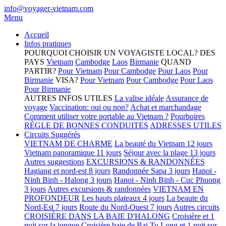
info@voyager-vietnam.com
Menu
Accueil
Infos pratiques
POURQUOI CHOISIR UN VOYAGISTE LOCAL?
DES
PAYS
Vietnam
Cambodge
Laos
Birmanie
QUAND
PARTIR?
Pour Vietnam
Pour Cambodge
Pour Laos
Pour
Birmanie
VISA?
Pour Vietnam
Pour Cambodge
Pour Laos
Pour Birmanie
AUTRES INFOS UTILES
La valise idéale
Assurance de
voyage
Vaccination: oui ou non?
Achat et marchandage
Comment utiliser votre portable au Vietnam ?
Pourboires
RÈGLE DE BONNES CONDUITES
ADRESSES UTILES
Circuits Suggérés
VIETNAM DE CHARME
La beauté du Vietnam 12 jours
Vietnam panoramique 11 jours
Séjour avec la plage 13 jours
Autres suggestions
EXCURSIONS & RANDONNÉES
Hagiang et nord-est 8 jours
Randonnée Sapa 3 jours
Hanoi -
Ninh Binh - Halong 3 jours
Hanoi - Ninh Binh - Cuc Phuong
3 jours
Autres excursions & randonnées
VIETNAM EN
PROFONDEUR
Les hauts plateaux 4 jours
La beaute du
Nord-Est 7 jours
Route du Nord-Ouest 7 jours
Autres circuits
CROISIÈRE DANS LA BAIE D'HALONG
Croisière et 1
nuit sur la jonque
Croisière baie de Bai Tu Long et 1 nuit sur