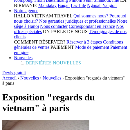
Kompong Thom
Battambang
Phnom Penh
Sihanoukville
LA
BIRMANIE
Mandalay
Bagan
Lac Inle
Ngapali
Yangon
Notre agence
HALLO VIETNAM TRAVEL
Qui sommes nous?
Pourquoi
nous choisir?
Nos garanties juridiques et professionelles
Notre
siège à Hanoi
Nous contacter
Correspondant en France
Nos
offres spéciales
ON PARLE DE NOUS
Témoignages de nos
clients
COMMENT RÉSERVER?
Réserver à 3 étapes
Conditions
générales de ventes
PAIEMENT
Mode de paiement
Paiement
en ligne
Nouvelles
DERNIÈRES NOUVELLES
Devis gratuit
Accueil
›
Nouvelles
›
Nouvelles
›
Exposition "regards du vietnam"
à paris
Exposition "regards du
vietnam" à paris