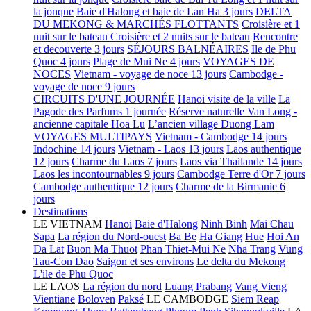
la jonque
Baie d'Halong et baie de Lan Ha 3 jours
DELTA
DU MEKONG & MARCHÉS FLOTTANTS
Croisière et 1
nuit sur le bateau
Croisière et 2 nuits sur le bateau
Rencontre
et decouverte 3 jours
SÉJOURS BALNÉAIRES
Ile de Phu
Quoc 4 jours
Plage de Mui Ne 4 jours
VOYAGES DE
NOCES
Vietnam - voyage de noce 13 jours
Cambodge -
voyage de noce 9 jours
CIRCUITS D'UNE JOURNÉE
Hanoi visite de la ville
La
Pagode des Parfums 1 journée
Réserve naturelle Van Long -
ancienne capitale Hoa Lu
L’ancien village Duong Lam
VOYAGES MULTIPAYS
Vietnam - Cambodge 14 jours
Indochine 14 jours
Vietnam - Laos 13 jours
Laos authentique
12 jours
Charme du Laos 7 jours
Laos via Thailande 14 jours
Laos les incontournables 9 jours
Cambodge Terre d'Or 7 jours
Cambodge authentique 12 jours
Charme de la Birmanie 6
jours
Destinations
LE VIETNAM
Hanoi
Baie d'Halong
Ninh Binh
Mai Chau
Sapa
La région du Nord-ouest
Ba Be
Ha Giang
Hue
Hoi An
Da Lat
Buon Ma Thuot
Phan Thiet-Mui Ne
Nha Trang
Vung
Tau-Con Dao
Saigon et ses environs
Le delta du Mekong
L'ile de Phu Quoc
LE LAOS
La région du nord
Luang Prabang
Vang Vieng
Vientiane
Boloven
Paksé
LE CAMBODGE
Siem Reap