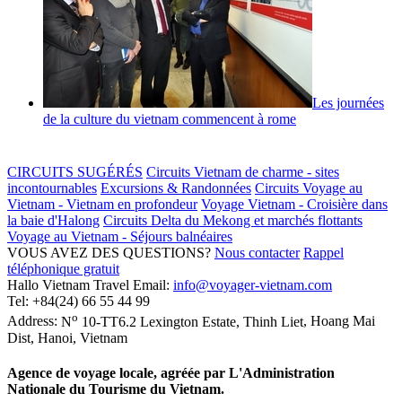
Les journées
de la culture du vietnam commencent à rome
CIRCUITS SUGÉRÉS
Circuits Vietnam de charme - sites
incontournables
Excursions & Randonnées
Circuits Voyage au
Vietnam - Vietnam en profondeur
Voyage Vietnam - Croisière dans
la baie d'Halong
Circuits Delta du Mekong et marchés flottants
Voyage au Vietnam - Séjours balnéaires
VOUS AVEZ DES QUESTIONS?
Nous contacter
Rappel
téléphonique gratuit
Hallo Vietnam Travel
Email:
info@voyager-vietnam.com
Tel:
+84(24) 66 55 44 99
o
Address:
N
10-TT6.2 Lexington Estate, Thinh Liet
,
Hoang Mai
Dist
,
Hanoi
,
Vietnam
Agence de voyage locale, agréée par L'Administration
Nationale du Tourisme du Vietnam.