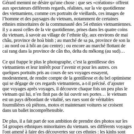
Gérard memmi ne désire qu'une chose : que ses «créations» offrent
aux spectateurs différents regards, réalistes, sur la vie quotidienne
des vietnamiens, comme ces portraits de vieillards, ces images de
l’homme et des paysages du vietnam, notamment de certaines
ethnies minoritaires de la communauté des 54 ethnies vietnamiennes.
il y a aussi celles de la vie quotidienne, prises dans les quatre coins
du vietnam, à savoir au village de l’ethnie tây, aux environs de mai
châu, province de hoà binh ; au marché de sa pa, province de son la
; au nord ou à hôi an (au centre) ; ou encore au marché flottant de
cai rang dans la province de cân tho, delta du mékong (au sud)…
Ce qui frappe le plus le photographe, c’est la gentillesse des
vietnamiens et leur intérêt pour l’avenir et pour les autres. ces
quelques portraits pris au cours de ses voyages essayent,
modestement, de rendre compte de la gentillesse et du bel optimisme
qui se dégage de ces regards vietnamiens, a-t-il précisé. d’ajouter
que voyages après voyages, il découvre chaque fois un peu plus le
vietnam qui lui, n’en finit pas de lui ouvrir ses portes… le vietnam
est un pays débordant de vitalité, ses rues sont de véritables
fourmilières où piétons, motos et maintenant voitures se croisent
dans un ballet incompréhensible.
De plus, il a fait part de son ambition de prendre des photos sur les
54 groupes ethniques minoritaires du vietnam. ses différents voyages
l'ont amené à faire des découvertes sur ces ethnies : les kinhs sont