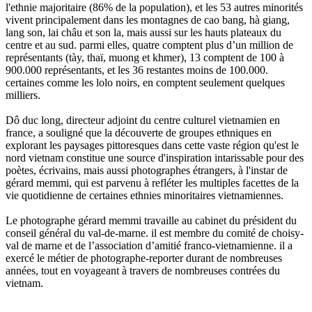
l'ethnie majoritaire (86% de la population), et les 53 autres minorités
vivent principalement dans les montagnes de cao bang, hà giang,
lang son, lai châu et son la, mais aussi sur les hauts plateaux du
centre et au sud. parmi elles, quatre comptent plus d’un million de
représentants (tày, thaï, muong et khmer), 13 comptent de 100 à
900.000 représentants, et les 36 restantes moins de 100.000.
certaines comme les lolo noirs, en comptent seulement quelques
milliers.
Dô duc long, directeur adjoint du centre culturel vietnamien en
france, a souligné que la découverte de groupes ethniques en
explorant les paysages pittoresques dans cette vaste région qu'est le
nord vietnam constitue une source d'inspiration intarissable pour des
poètes, écrivains, mais aussi photographes étrangers, à l'instar de
gérard memmi, qui est parvenu à refléter les multiples facettes de la
vie quotidienne de certaines ethnies minoritaires vietnamiennes.
Le photographe gérard memmi travaille au cabinet du président du
conseil général du val-de-marne. il est membre du comité de choisy-
val de marne et de l’association d’amitié franco-vietnamienne. il a
exercé le métier de photographe-reporter durant de nombreuses
années, tout en voyageant à travers de nombreuses contrées du
vietnam.