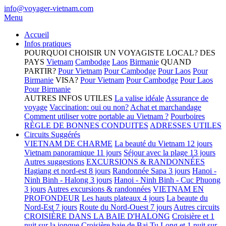
info@voyager-vietnam.com
Menu
Accueil
Infos pratiques
POURQUOI CHOISIR UN VOYAGISTE LOCAL?
DES
PAYS
Vietnam
Cambodge
Laos
Birmanie
QUAND
PARTIR?
Pour Vietnam
Pour Cambodge
Pour Laos
Pour
Birmanie
VISA?
Pour Vietnam
Pour Cambodge
Pour Laos
Pour Birmanie
AUTRES INFOS UTILES
La valise idéale
Assurance de
voyage
Vaccination: oui ou non?
Achat et marchandage
Comment utiliser votre portable au Vietnam ?
Pourboires
RÈGLE DE BONNES CONDUITES
ADRESSES UTILES
Circuits Suggérés
VIETNAM DE CHARME
La beauté du Vietnam 12 jours
Vietnam panoramique 11 jours
Séjour avec la plage 13 jours
Autres suggestions
EXCURSIONS & RANDONNÉES
Hagiang et nord-est 8 jours
Randonnée Sapa 3 jours
Hanoi -
Ninh Binh - Halong 3 jours
Hanoi - Ninh Binh - Cuc Phuong
3 jours
Autres excursions & randonnées
VIETNAM EN
PROFONDEUR
Les hauts plateaux 4 jours
La beaute du
Nord-Est 7 jours
Route du Nord-Ouest 7 jours
Autres circuits
CROISIÈRE DANS LA BAIE D'HALONG
Croisière et 1
nuit sur la jonque
Croisière baie de Bai Tu Long et 1 nuit sur