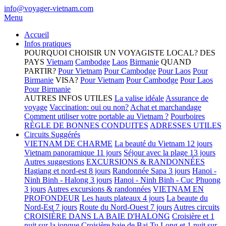
info@voyager-vietnam.com
Menu
Accueil
Infos pratiques
POURQUOI CHOISIR UN VOYAGISTE LOCAL?
DES
PAYS
Vietnam
Cambodge
Laos
Birmanie
QUAND
PARTIR?
Pour Vietnam
Pour Cambodge
Pour Laos
Pour
Birmanie
VISA?
Pour Vietnam
Pour Cambodge
Pour Laos
Pour Birmanie
AUTRES INFOS UTILES
La valise idéale
Assurance de
voyage
Vaccination: oui ou non?
Achat et marchandage
Comment utiliser votre portable au Vietnam ?
Pourboires
RÈGLE DE BONNES CONDUITES
ADRESSES UTILES
Circuits Suggérés
VIETNAM DE CHARME
La beauté du Vietnam 12 jours
Vietnam panoramique 11 jours
Séjour avec la plage 13 jours
Autres suggestions
EXCURSIONS & RANDONNÉES
Hagiang et nord-est 8 jours
Randonnée Sapa 3 jours
Hanoi -
Ninh Binh - Halong 3 jours
Hanoi - Ninh Binh - Cuc Phuong
3 jours
Autres excursions & randonnées
VIETNAM EN
PROFONDEUR
Les hauts plateaux 4 jours
La beaute du
Nord-Est 7 jours
Route du Nord-Ouest 7 jours
Autres circuits
CROISIÈRE DANS LA BAIE D'HALONG
Croisière et 1
nuit sur la jonque
Croisière baie de Bai Tu Long et 1 nuit sur