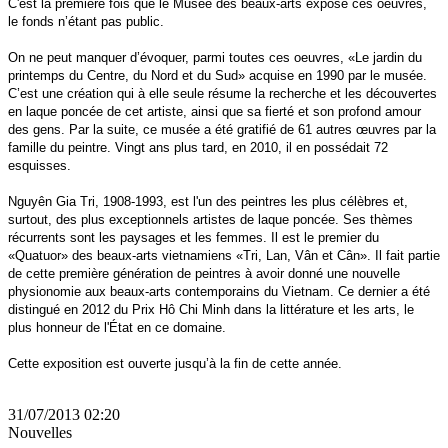
C'est la première fois que le Musée des beaux-arts expose ces oeuvres,
le fonds n’étant pas public.
On ne peut manquer d’évoquer, parmi toutes ces oeuvres, «Le jardin du
printemps du Centre, du Nord et du Sud» acquise en 1990 par le musée.
C’est une création qui à elle seule résume la recherche et les découvertes
en laque poncée de cet artiste, ainsi que sa fierté et son profond amour
des gens. Par la suite, ce musée a été gratifié de 61 autres œuvres par la
famille du peintre. Vingt ans plus tard, en 2010, il en possédait 72
esquisses.
Nguyên Gia Tri, 1908-1993, est l'un des peintres les plus célèbres et,
surtout, des plus exceptionnels artistes de laque poncée. Ses thèmes
récurrents sont les paysages et les femmes. Il est le premier du
«Quatuor» des beaux-arts vietnamiens «Tri, Lan, Vân et Cân». Il fait partie
de cette première génération de peintres à avoir donné une nouvelle
physionomie aux beaux-arts contemporains du Vietnam. Ce dernier a été
distingué en 2012 du Prix Hô Chi Minh dans la littérature et les arts, le
plus honneur de l'État en ce domaine.
Cette exposition est ouverte jusqu’à la fin de cette année.
31/07/2013 02:20
Nouvelles