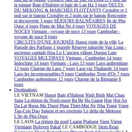
la jonque
Baie d'Halong et baie de Lan Ha 3 jours
DELTA
DU MEKONG & MARCHÉS FLOTTANTS
Croisière et 1
nuit sur le bateau
Croisière et 2 nuits sur le bateau
Rencontre
et decouverte 3 jours
SÉJOURS BALNÉAIRES
Ile de Phu
Quoc 4 jours
Plage de Mui Ne 4 jours
VOYAGES DE
NOCES
Vietnam - voyage de noce 13 jours
Cambodge -
voyage de noce 9 jours
CIRCUITS D'UNE JOURNÉE
Hanoi visite de la ville
La
Pagode des Parfums 1 journée
Réserve naturelle Van Long -
ancienne capitale Hoa Lu
L’ancien village Duong Lam
VOYAGES MULTIPAYS
Vietnam - Cambodge 14 jours
Indochine 14 jours
Vietnam - Laos 13 jours
Laos authentique
12 jours
Charme du Laos 7 jours
Laos via Thailande 14 jours
Laos les incontournables 9 jours
Cambodge Terre d'Or 7 jours
Cambodge authentique 12 jours
Charme de la Birmanie 6
jours
Destinations
LE VIETNAM
Hanoi
Baie d'Halong
Ninh Binh
Mai Chau
Sapa
La région du Nord-ouest
Ba Be
Ha Giang
Hue
Hoi An
Da Lat
Buon Ma Thuot
Phan Thiet-Mui Ne
Nha Trang
Vung
Tau-Con Dao
Saigon et ses environs
Le delta du Mekong
L'ile de Phu Quoc
LE LAOS
La région du nord
Luang Prabang
Vang Vieng
Vientiane
Boloven
Paksé
LE CAMBODGE
Siem Reap