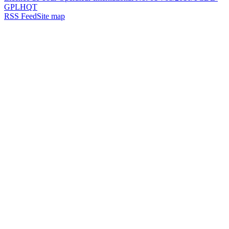
GPLHQT
RSS Feed
Site map