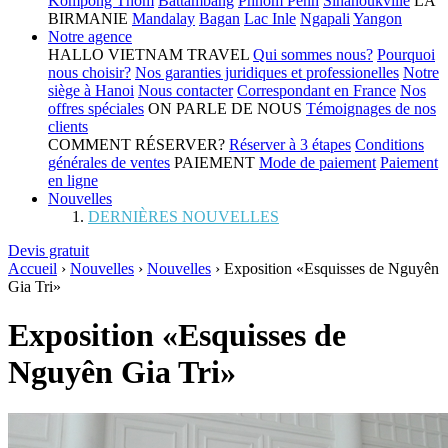
Kompong Thom
Battambang
Phnom Penh
Sihanoukville
LA
BIRMANIE
Mandalay
Bagan
Lac Inle
Ngapali
Yangon
Notre agence
HALLO VIETNAM TRAVEL
Qui sommes nous?
Pourquoi
nous choisir?
Nos garanties juridiques et professionelles
Notre
siège à Hanoi
Nous contacter
Correspondant en France
Nos
offres spéciales
ON PARLE DE NOUS
Témoignages de nos
clients
COMMENT RÉSERVER?
Réserver à 3 étapes
Conditions
générales de ventes
PAIEMENT
Mode de paiement
Paiement
en ligne
Nouvelles
DERNIÈRES NOUVELLES
Devis gratuit
Accueil
›
Nouvelles
›
Nouvelles
›
Exposition «Esquisses de Nguyên
Gia Tri»
Exposition «Esquisses de
Nguyên Gia Tri»