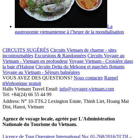
La
gastronomie vietnamienne à l’heure de la mondialisation
CIRCUITS SUGÉRÉS
Circuits Vietnam de charme - sites
incontournables
Excursions & Randonnées
Circuits Voyage au
Vietnam - Vietnam en profondeur
Voyage Vietnam - Croisière dans
la baie d'Halong
Circuits Delta du Mekong et marchés flottants
Voyage au Vietnam - Séjours balnéaires
VOUS AVEZ DES QUESTIONS?
Nous contacter
Rappel
téléphonique gratuit
Hallo Vietnam Travel
Email:
info@voyager-vietnam.com
Tel:
+84(24) 66 55 44 99
o
Address:
N
10-TT6.2 Lexington Estate, Thinh Liet
,
Hoang Mai
Dist
,
Hanoi
,
Vietnam
Agence de voyage locale, agréée par L'Administration
Nationale du Tourisme du Vietnam.
Licence de Tour Operateur International No: 01-768/2016/TCDL-