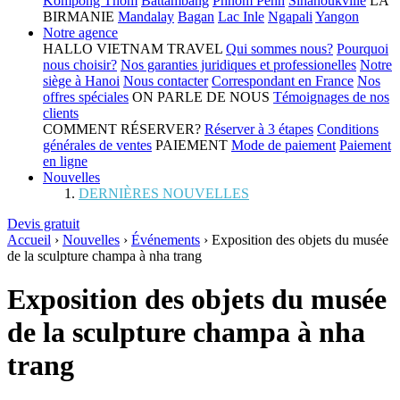
Kompong Thom
Battambang
Phnom Penh
Sihanoukville
LA
BIRMANIE
Mandalay
Bagan
Lac Inle
Ngapali
Yangon
Notre agence
HALLO VIETNAM TRAVEL
Qui sommes nous?
Pourquoi
nous choisir?
Nos garanties juridiques et professionelles
Notre
siège à Hanoi
Nous contacter
Correspondant en France
Nos
offres spéciales
ON PARLE DE NOUS
Témoignages de nos
clients
COMMENT RÉSERVER?
Réserver à 3 étapes
Conditions
générales de ventes
PAIEMENT
Mode de paiement
Paiement
en ligne
Nouvelles
DERNIÈRES NOUVELLES
Devis gratuit
Accueil
›
Nouvelles
›
Événements
›
Exposition des objets du musée
de la sculpture champa à nha trang
Exposition des objets du musée
de la sculpture champa à nha
trang