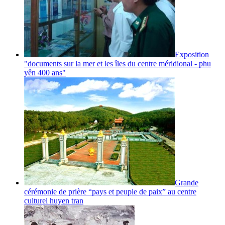
Exposition
"documents sur la mer et les îles du centre méridional - phu
yên 400 ans"
Grande
cérémonie de prière “pays et peuple de paix” au centre
culturel huyen tran