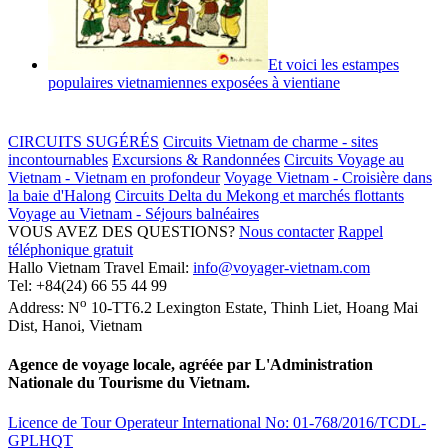
Et voici les estampes
populaires vietnamiennes exposées à vientiane
CIRCUITS SUGÉRÉS
Circuits Vietnam de charme - sites
incontournables
Excursions & Randonnées
Circuits Voyage au
Vietnam - Vietnam en profondeur
Voyage Vietnam - Croisière dans
la baie d'Halong
Circuits Delta du Mekong et marchés flottants
Voyage au Vietnam - Séjours balnéaires
VOUS AVEZ DES QUESTIONS?
Nous contacter
Rappel
téléphonique gratuit
Hallo Vietnam Travel
Email:
info@voyager-vietnam.com
Tel:
+84(24) 66 55 44 99
o
Address:
N
10-TT6.2 Lexington Estate, Thinh Liet
,
Hoang Mai
Dist
,
Hanoi
,
Vietnam
Agence de voyage locale, agréée par L'Administration
Nationale du Tourisme du Vietnam.
Licence de Tour Operateur International No: 01-768/2016/TCDL-
GPLHQT