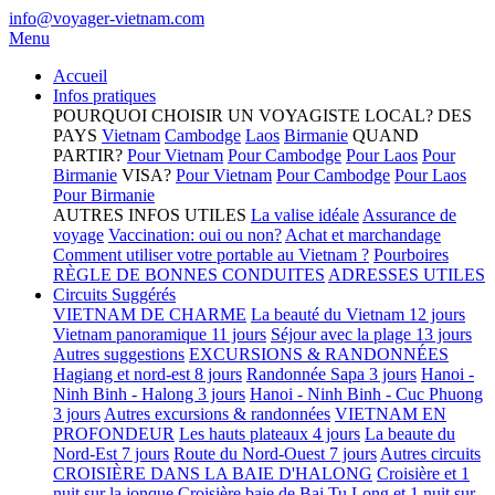
info@voyager-vietnam.com
Menu
Accueil
Infos pratiques
POURQUOI CHOISIR UN VOYAGISTE LOCAL?
DES
PAYS
Vietnam
Cambodge
Laos
Birmanie
QUAND
PARTIR?
Pour Vietnam
Pour Cambodge
Pour Laos
Pour
Birmanie
VISA?
Pour Vietnam
Pour Cambodge
Pour Laos
Pour Birmanie
AUTRES INFOS UTILES
La valise idéale
Assurance de
voyage
Vaccination: oui ou non?
Achat et marchandage
Comment utiliser votre portable au Vietnam ?
Pourboires
RÈGLE DE BONNES CONDUITES
ADRESSES UTILES
Circuits Suggérés
VIETNAM DE CHARME
La beauté du Vietnam 12 jours
Vietnam panoramique 11 jours
Séjour avec la plage 13 jours
Autres suggestions
EXCURSIONS & RANDONNÉES
Hagiang et nord-est 8 jours
Randonnée Sapa 3 jours
Hanoi -
Ninh Binh - Halong 3 jours
Hanoi - Ninh Binh - Cuc Phuong
3 jours
Autres excursions & randonnées
VIETNAM EN
PROFONDEUR
Les hauts plateaux 4 jours
La beaute du
Nord-Est 7 jours
Route du Nord-Ouest 7 jours
Autres circuits
CROISIÈRE DANS LA BAIE D'HALONG
Croisière et 1
nuit sur la jonque
Croisière baie de Bai Tu Long et 1 nuit sur