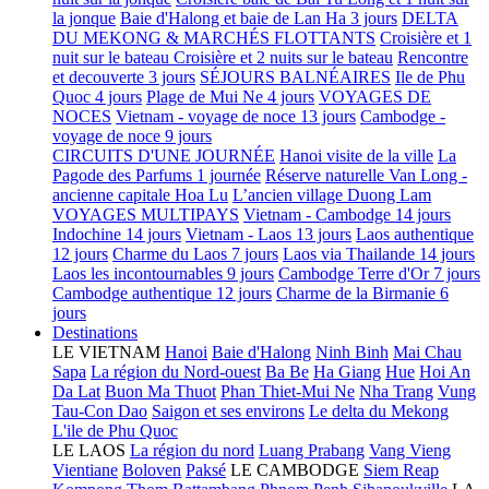
la jonque
Baie d'Halong et baie de Lan Ha 3 jours
DELTA
DU MEKONG & MARCHÉS FLOTTANTS
Croisière et 1
nuit sur le bateau
Croisière et 2 nuits sur le bateau
Rencontre
et decouverte 3 jours
SÉJOURS BALNÉAIRES
Ile de Phu
Quoc 4 jours
Plage de Mui Ne 4 jours
VOYAGES DE
NOCES
Vietnam - voyage de noce 13 jours
Cambodge -
voyage de noce 9 jours
CIRCUITS D'UNE JOURNÉE
Hanoi visite de la ville
La
Pagode des Parfums 1 journée
Réserve naturelle Van Long -
ancienne capitale Hoa Lu
L’ancien village Duong Lam
VOYAGES MULTIPAYS
Vietnam - Cambodge 14 jours
Indochine 14 jours
Vietnam - Laos 13 jours
Laos authentique
12 jours
Charme du Laos 7 jours
Laos via Thailande 14 jours
Laos les incontournables 9 jours
Cambodge Terre d'Or 7 jours
Cambodge authentique 12 jours
Charme de la Birmanie 6
jours
Destinations
LE VIETNAM
Hanoi
Baie d'Halong
Ninh Binh
Mai Chau
Sapa
La région du Nord-ouest
Ba Be
Ha Giang
Hue
Hoi An
Da Lat
Buon Ma Thuot
Phan Thiet-Mui Ne
Nha Trang
Vung
Tau-Con Dao
Saigon et ses environs
Le delta du Mekong
L'ile de Phu Quoc
LE LAOS
La région du nord
Luang Prabang
Vang Vieng
Vientiane
Boloven
Paksé
LE CAMBODGE
Siem Reap