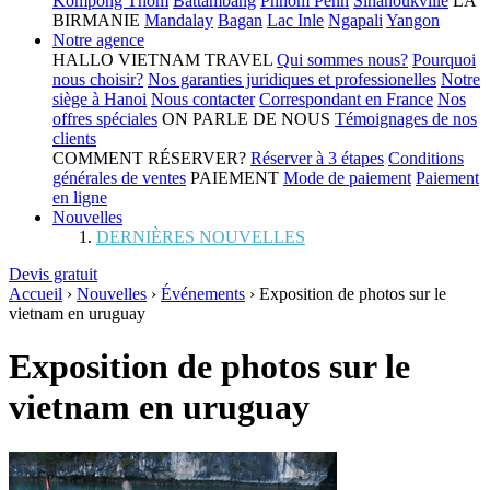
Kompong Thom
Battambang
Phnom Penh
Sihanoukville
LA
BIRMANIE
Mandalay
Bagan
Lac Inle
Ngapali
Yangon
Notre agence
HALLO VIETNAM TRAVEL
Qui sommes nous?
Pourquoi
nous choisir?
Nos garanties juridiques et professionelles
Notre
siège à Hanoi
Nous contacter
Correspondant en France
Nos
offres spéciales
ON PARLE DE NOUS
Témoignages de nos
clients
COMMENT RÉSERVER?
Réserver à 3 étapes
Conditions
générales de ventes
PAIEMENT
Mode de paiement
Paiement
en ligne
Nouvelles
DERNIÈRES NOUVELLES
Devis gratuit
Accueil
›
Nouvelles
›
Événements
›
Exposition de photos sur le
vietnam en uruguay
Exposition de photos sur le
vietnam en uruguay