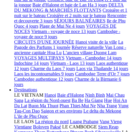
la jonque
Baie d'Halong et baie de Lan Ha 3 jours
DELTA
DU MEKONG & MARCHÉS FLOTTANTS
Croisière et 1
nuit sur le bateau
Croisière et 2 nuits sur le bateau
Rencontre
et decouverte 3 jours
SÉJOURS BALNÉAIRES
Ile de Phu
Quoc 4 jours
Plage de Mui Ne 4 jours
VOYAGES DE
NOCES
Vietnam - voyage de noce 13 jours
Cambodge -
voyage de noce 9 jours
CIRCUITS D'UNE JOURNÉE
Hanoi visite de la ville
La
Pagode des Parfums 1 journée
Réserve naturelle Van Long -
ancienne capitale Hoa Lu
L’ancien village Duong Lam
VOYAGES MULTIPAYS
Vietnam - Cambodge 14 jours
Indochine 14 jours
Vietnam - Laos 13 jours
Laos authentique
12 jours
Charme du Laos 7 jours
Laos via Thailande 14 jours
Laos les incontournables 9 jours
Cambodge Terre d'Or 7 jours
Cambodge authentique 12 jours
Charme de la Birmanie 6
jours
Destinations
LE VIETNAM
Hanoi
Baie d'Halong
Ninh Binh
Mai Chau
Sapa
La région du Nord-ouest
Ba Be
Ha Giang
Hue
Hoi An
Da Lat
Buon Ma Thuot
Phan Thiet-Mui Ne
Nha Trang
Vung
Tau-Con Dao
Saigon et ses environs
Le delta du Mekong
L'ile de Phu Quoc
LE LAOS
La région du nord
Luang Prabang
Vang Vieng
Vientiane
Boloven
Paksé
LE CAMBODGE
Siem Reap