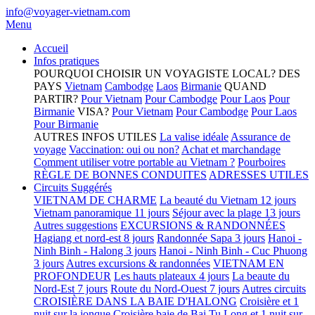
info@voyager-vietnam.com
Menu
Accueil
Infos pratiques
POURQUOI CHOISIR UN VOYAGISTE LOCAL?
DES
PAYS
Vietnam
Cambodge
Laos
Birmanie
QUAND
PARTIR?
Pour Vietnam
Pour Cambodge
Pour Laos
Pour
Birmanie
VISA?
Pour Vietnam
Pour Cambodge
Pour Laos
Pour Birmanie
AUTRES INFOS UTILES
La valise idéale
Assurance de
voyage
Vaccination: oui ou non?
Achat et marchandage
Comment utiliser votre portable au Vietnam ?
Pourboires
RÈGLE DE BONNES CONDUITES
ADRESSES UTILES
Circuits Suggérés
VIETNAM DE CHARME
La beauté du Vietnam 12 jours
Vietnam panoramique 11 jours
Séjour avec la plage 13 jours
Autres suggestions
EXCURSIONS & RANDONNÉES
Hagiang et nord-est 8 jours
Randonnée Sapa 3 jours
Hanoi -
Ninh Binh - Halong 3 jours
Hanoi - Ninh Binh - Cuc Phuong
3 jours
Autres excursions & randonnées
VIETNAM EN
PROFONDEUR
Les hauts plateaux 4 jours
La beaute du
Nord-Est 7 jours
Route du Nord-Ouest 7 jours
Autres circuits
CROISIÈRE DANS LA BAIE D'HALONG
Croisière et 1
nuit sur la jonque
Croisière baie de Bai Tu Long et 1 nuit sur