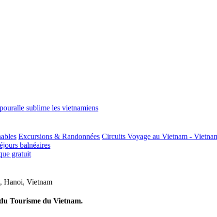
pouralle sublime les vietnamiens
nables
Excursions & Randonnées
Circuits Voyage au Vietnam - Vietna
jours balnéaires
ue gratuit
,
Hanoi
,
Vietnam
e du Tourisme du Vietnam.