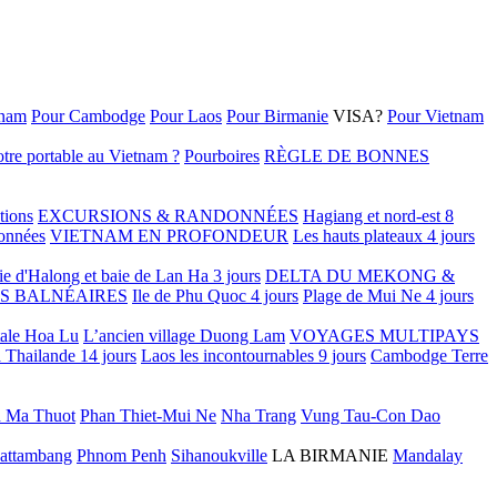
tnam
Pour Cambodge
Pour Laos
Pour Birmanie
VISA?
Pour Vietnam
tre portable au Vietnam ?
Pourboires
RÈGLE DE BONNES
tions
EXCURSIONS & RANDONNÉES
Hagiang et nord-est 8
onnées
VIETNAM EN PROFONDEUR
Les hauts plateaux 4 jours
ie d'Halong et baie de Lan Ha 3 jours
DELTA DU MEKONG &
S BALNÉAIRES
Ile de Phu Quoc 4 jours
Plage de Mui Ne 4 jours
tale Hoa Lu
L’ancien village Duong Lam
VOYAGES MULTIPAYS
 Thailande 14 jours
Laos les incontournables 9 jours
Cambodge Terre
 Ma Thuot
Phan Thiet-Mui Ne
Nha Trang
Vung Tau-Con Dao
attambang
Phnom Penh
Sihanoukville
LA BIRMANIE
Mandalay