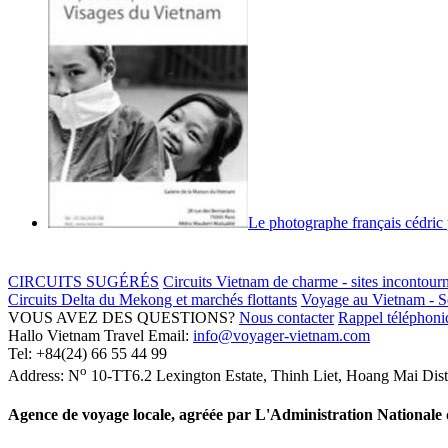
Le photographe français cédric 
CIRCUITS SUGÉRÉS
Circuits Vietnam de charme - sites incontour
Circuits Delta du Mekong et marchés flottants
Voyage au Vietnam - Sé
VOUS AVEZ DES QUESTIONS?
Nous contacter
Rappel téléphoniq
Hallo Vietnam Travel
Email:
info@voyager-vietnam.com
Tel:
+84(24) 66 55 44 99
o
Address:
N
10-TT6.2 Lexington Estate, Thinh Liet
,
Hoang Mai Dist
Agence de voyage locale, agréée par L'Administration National