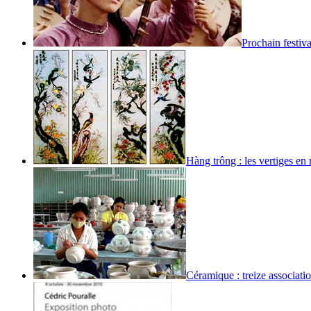
Prochain festiva
Hàng trông : les vertiges en
Céramique : treize associatio