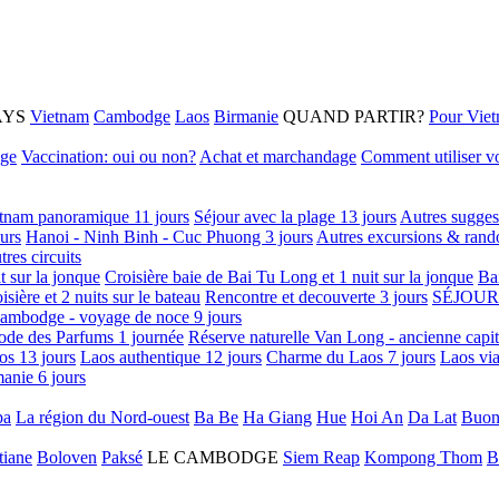
AYS
Vietnam
Cambodge
Laos
Birmanie
QUAND PARTIR?
Pour Vie
age
Vaccination: oui ou non?
Achat et marchandage
Comment utiliser vo
tnam panoramique 11 jours
Séjour avec la plage 13 jours
Autres sugges
urs
Hanoi - Ninh Binh - Cuc Phuong 3 jours
Autres excursions & rand
tres circuits
it sur la jonque
Croisière baie de Bai Tu Long et 1 nuit sur la jonque
Ba
isière et 2 nuits sur le bateau
Rencontre et decouverte 3 jours
SÉJOUR
ambodge - voyage de noce 9 jours
ode des Parfums 1 journée
Réserve naturelle Van Long - ancienne capi
os 13 jours
Laos authentique 12 jours
Charme du Laos 7 jours
Laos via
anie 6 jours
pa
La région du Nord-ouest
Ba Be
Ha Giang
Hue
Hoi An
Da Lat
Buon
tiane
Boloven
Paksé
LE CAMBODGE
Siem Reap
Kompong Thom
B