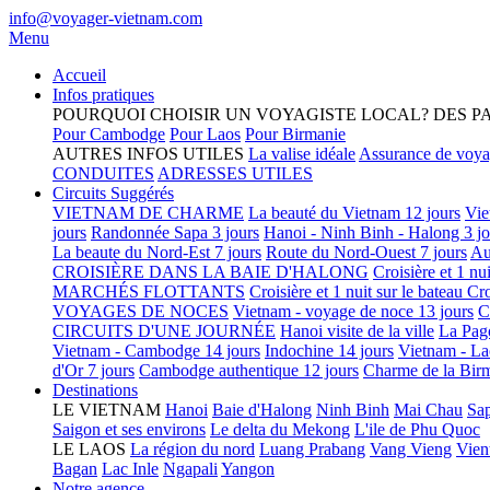
info@voyager-vietnam.com
Menu
Accueil
Infos pratiques
POURQUOI CHOISIR UN VOYAGISTE LOCAL?
DES P
Pour Cambodge
Pour Laos
Pour Birmanie
AUTRES INFOS UTILES
La valise idéale
Assurance de voy
CONDUITES
ADRESSES UTILES
Circuits Suggérés
VIETNAM DE CHARME
La beauté du Vietnam 12 jours
Vie
jours
Randonnée Sapa 3 jours
Hanoi - Ninh Binh - Halong 3 jo
La beaute du Nord-Est 7 jours
Route du Nord-Ouest 7 jours
Au
CROISIÈRE DANS LA BAIE D'HALONG
Croisière et 1 nu
MARCHÉS FLOTTANTS
Croisière et 1 nuit sur le bateau
Cro
VOYAGES DE NOCES
Vietnam - voyage de noce 13 jours
C
CIRCUITS D'UNE JOURNÉE
Hanoi visite de la ville
La Pag
Vietnam - Cambodge 14 jours
Indochine 14 jours
Vietnam - La
d'Or 7 jours
Cambodge authentique 12 jours
Charme de la Birm
Destinations
LE VIETNAM
Hanoi
Baie d'Halong
Ninh Binh
Mai Chau
Sa
Saigon et ses environs
Le delta du Mekong
L'ile de Phu Quoc
LE LAOS
La région du nord
Luang Prabang
Vang Vieng
Vien
Bagan
Lac Inle
Ngapali
Yangon
Notre agence