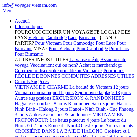
info@voyager-vietnam.com
Menu
Accueil
Infos pratiques
POURQUOI CHOISIR UN VOYAGISTE LOCAL?
DES
PAYS
Vietnam
Cambodge
Laos
Birmanie
QUAND
PARTIR?
Pour Vietnam
Pour Cambodge
Pour Laos
Pour
Birmanie
VISA?
Pour Vietnam
Pour Cambodge
Pour Laos
Pour Birmanie
AUTRES INFOS UTILES
La valise idéale
Assurance de
voyage
Vaccination: oui ou non?
Achat et marchandage
Comment utiliser votre portable au Vietnam ?
Pourboires
RÈGLE DE BONNES CONDUITES
ADRESSES UTILES
Circuits Suggérés
VIETNAM DE CHARME
La beauté du Vietnam 12 jours
Vietnam panoramique 11 jours
Séjour avec la plage 13 jours
Autres suggestions
EXCURSIONS & RANDONNÉES
Hagiang et nord-est 8 jours
Randonnée Sapa 3 jours
Hanoi -
Ninh Binh - Halong 3 jours
Hanoi - Ninh Binh - Cuc Phuong
3 jours
Autres excursions & randonnées
VIETNAM EN
PROFONDEUR
Les hauts plateaux 4 jours
La beaute du
Nord-Est 7 jours
Route du Nord-Ouest 7 jours
Autres circuits
CROISIÈRE DANS LA BAIE D'HALONG
Croisière et 1
nuit sur la jonque
Croisière baie de Bai Tu Long et 1 nuit sur