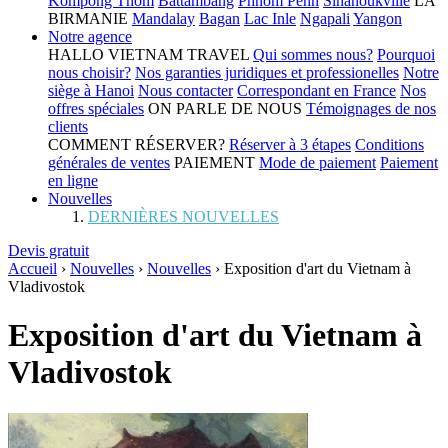
Kompong Thom
Battambang
Phnom Penh
Sihanoukville
LA
BIRMANIE
Mandalay
Bagan
Lac Inle
Ngapali
Yangon
Notre agence
HALLO VIETNAM TRAVEL
Qui sommes nous?
Pourquoi
nous choisir?
Nos garanties juridiques et professionelles
Notre
siège à Hanoi
Nous contacter
Correspondant en France
Nos
offres spéciales
ON PARLE DE NOUS
Témoignages de nos
clients
COMMENT RÉSERVER?
Réserver à 3 étapes
Conditions
générales de ventes
PAIEMENT
Mode de paiement
Paiement
en ligne
Nouvelles
DERNIÈRES NOUVELLES
Devis gratuit
Accueil
›
Nouvelles
›
Nouvelles
›
Exposition d'art du Vietnam à
Vladivostok
Exposition d'art du Vietnam à
Vladivostok