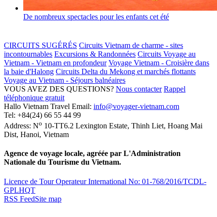
De nombreux spectacles pour les enfants cet été
CIRCUITS SUGÉRÉS
Circuits Vietnam de charme - sites
incontournables
Excursions & Randonnées
Circuits Voyage au
Vietnam - Vietnam en profondeur
Voyage Vietnam - Croisière dans
la baie d'Halong
Circuits Delta du Mekong et marchés flottants
Voyage au Vietnam - Séjours balnéaires
VOUS AVEZ DES QUESTIONS?
Nous contacter
Rappel
téléphonique gratuit
Hallo Vietnam Travel
Email:
info@voyager-vietnam.com
Tel:
+84(24) 66 55 44 99
o
Address:
N
10-TT6.2 Lexington Estate, Thinh Liet
,
Hoang Mai
Dist
,
Hanoi
,
Vietnam
Agence de voyage locale, agréée par L'Administration
Nationale du Tourisme du Vietnam.
Licence de Tour Operateur International No: 01-768/2016/TCDL-
GPLHQT
RSS Feed
Site map