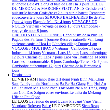
la jonque
Baie d'Halong et baie de Lan Ha 3 jours
DELTA
DU MEKONG & MARCHÉS FLOTTANTS
Croisière et 1
nuit sur le bateau
Croisière et 2 nuits sur le bateau
Rencontre
et decouverte 3 jours
SÉJOURS BALNÉAIRES
Ile de Phu
Quoc 4 jours
Plage de Mui Ne 4 jours
VOYAGES DE
NOCES
Vietnam - voyage de noce 13 jours
Cambodge -
voyage de noce 9 jours
CIRCUITS D'UNE JOURNÉE
Hanoi visite de la ville
La
Pagode des Parfums 1 journée
Réserve naturelle Van Long -
ancienne capitale Hoa Lu
L’ancien village Duong Lam
VOYAGES MULTIPAYS
Vietnam - Cambodge 14 jours
Indochine 14 jours
Vietnam - Laos 13 jours
Laos authentique
12 jours
Charme du Laos 7 jours
Laos via Thailande 14 jours
Laos les incontournables 9 jours
Cambodge Terre d'Or 7 jours
Cambodge authentique 12 jours
Charme de la Birmanie 6
jours
Destinations
LE VIETNAM
Hanoi
Baie d'Halong
Ninh Binh
Mai Chau
Sapa
La région du Nord-ouest
Ba Be
Ha Giang
Hue
Hoi An
Da Lat
Buon Ma Thuot
Phan Thiet-Mui Ne
Nha Trang
Vung
Tau-Con Dao
Saigon et ses environs
Le delta du Mekong
L'ile de Phu Quoc
LE LAOS
La région du nord
Luang Prabang
Vang Vieng
Vientiane
Boloven
Paksé
LE CAMBODGE
Siem Reap