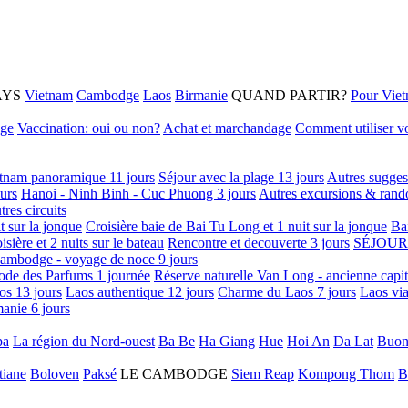
AYS
Vietnam
Cambodge
Laos
Birmanie
QUAND PARTIR?
Pour Vie
age
Vaccination: oui ou non?
Achat et marchandage
Comment utiliser vo
tnam panoramique 11 jours
Séjour avec la plage 13 jours
Autres sugges
urs
Hanoi - Ninh Binh - Cuc Phuong 3 jours
Autres excursions & rand
tres circuits
it sur la jonque
Croisière baie de Bai Tu Long et 1 nuit sur la jonque
Ba
isière et 2 nuits sur le bateau
Rencontre et decouverte 3 jours
SÉJOUR
ambodge - voyage de noce 9 jours
ode des Parfums 1 journée
Réserve naturelle Van Long - ancienne capi
os 13 jours
Laos authentique 12 jours
Charme du Laos 7 jours
Laos via
anie 6 jours
pa
La région du Nord-ouest
Ba Be
Ha Giang
Hue
Hoi An
Da Lat
Buon
tiane
Boloven
Paksé
LE CAMBODGE
Siem Reap
Kompong Thom
B