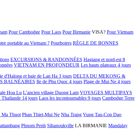
tnam
Pour Cambodge
Pour Laos
Pour Birmanie
VISA?
Pour Vietnam
tre portable au Vietnam ?
Pourboires
RÈGLE DE BONNES
tions
EXCURSIONS & RANDONNÉES
Hagiang et nord-est 8
onnées
VIETNAM EN PROFONDEUR
Les hauts plateaux 4 jours
ie d'Halong et baie de Lan Ha 3 jours
DELTA DU MEKONG &
S BALNÉAIRES
Ile de Phu Quoc 4 jours
Plage de Mui Ne 4 jours
tale Hoa Lu
L’ancien village Duong Lam
VOYAGES MULTIPAYS
 Thailande 14 jours
Laos les incontournables 9 jours
Cambodge Terre
 Ma Thuot
Phan Thiet-Mui Ne
Nha Trang
Vung Tau-Con Dao
attambang
Phnom Penh
Sihanoukville
LA BIRMANIE
Mandalay