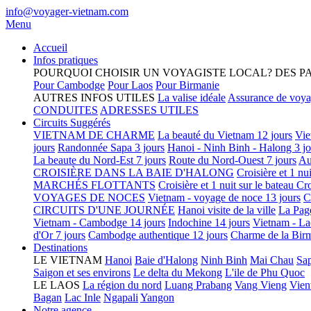
info@voyager-vietnam.com
Menu
Accueil
Infos pratiques
POURQUOI CHOISIR UN VOYAGISTE LOCAL?
DES P
Pour Cambodge
Pour Laos
Pour Birmanie
AUTRES INFOS UTILES
La valise idéale
Assurance de voy
CONDUITES
ADRESSES UTILES
Circuits Suggérés
VIETNAM DE CHARME
La beauté du Vietnam 12 jours
Vie
jours
Randonnée Sapa 3 jours
Hanoi - Ninh Binh - Halong 3 jo
La beaute du Nord-Est 7 jours
Route du Nord-Ouest 7 jours
Au
CROISIÈRE DANS LA BAIE D'HALONG
Croisière et 1 nu
MARCHÉS FLOTTANTS
Croisière et 1 nuit sur le bateau
Cro
VOYAGES DE NOCES
Vietnam - voyage de noce 13 jours
C
CIRCUITS D'UNE JOURNÉE
Hanoi visite de la ville
La Pag
Vietnam - Cambodge 14 jours
Indochine 14 jours
Vietnam - La
d'Or 7 jours
Cambodge authentique 12 jours
Charme de la Birm
Destinations
LE VIETNAM
Hanoi
Baie d'Halong
Ninh Binh
Mai Chau
Sa
Saigon et ses environs
Le delta du Mekong
L'ile de Phu Quoc
LE LAOS
La région du nord
Luang Prabang
Vang Vieng
Vien
Bagan
Lac Inle
Ngapali
Yangon
Notre agence