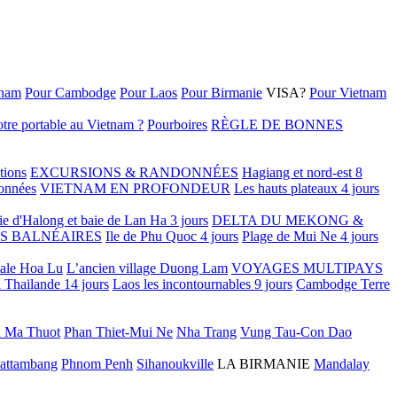
tnam
Pour Cambodge
Pour Laos
Pour Birmanie
VISA?
Pour Vietnam
tre portable au Vietnam ?
Pourboires
RÈGLE DE BONNES
tions
EXCURSIONS & RANDONNÉES
Hagiang et nord-est 8
onnées
VIETNAM EN PROFONDEUR
Les hauts plateaux 4 jours
ie d'Halong et baie de Lan Ha 3 jours
DELTA DU MEKONG &
S BALNÉAIRES
Ile de Phu Quoc 4 jours
Plage de Mui Ne 4 jours
tale Hoa Lu
L’ancien village Duong Lam
VOYAGES MULTIPAYS
 Thailande 14 jours
Laos les incontournables 9 jours
Cambodge Terre
 Ma Thuot
Phan Thiet-Mui Ne
Nha Trang
Vung Tau-Con Dao
attambang
Phnom Penh
Sihanoukville
LA BIRMANIE
Mandalay