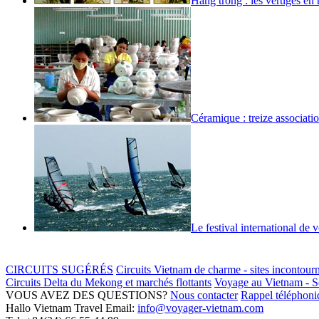
Hàng trông : les vertiges en
Céramique : treize associatio
Le festival international de 
CIRCUITS SUGÉRÉS
Circuits Vietnam de charme - sites incontour
Circuits Delta du Mekong et marchés flottants
Voyage au Vietnam - Sé
VOUS AVEZ DES QUESTIONS?
Nous contacter
Rappel téléphoniq
Hallo Vietnam Travel
Email:
info@voyager-vietnam.com