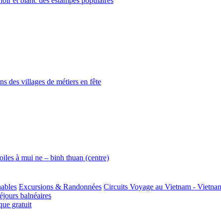
 noir et blanc des estampes populaires
ns des villages de métiers en fête
voiles à mui ne – binh thuan (centre)
nables
Excursions & Randonnées
Circuits Voyage au Vietnam - Vietna
jours balnéaires
ue gratuit