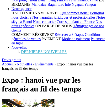
Kompong Thom
Battambang
Phnom Penh
Sihanoukville
LA
BIRMANIE
Mandalay
Bagan
Lac Inle
Ngapali
Yangon
Notre agence
HALLO VIETNAM TRAVEL
Qui sommes nous?
Pourquoi
nous choisir?
Nos garanties juridiques et professionelles
Notre
siège à Hanoi
Nous contacter
Correspondant en France
Nos
offres spéciales
ON PARLE DE NOUS
Témoignages de nos
clients
COMMENT RÉSERVER?
Réserver à 3 étapes
Conditions
générales de ventes
PAIEMENT
Mode de paiement
Paiement
en ligne
Nouvelles
DERNIÈRES NOUVELLES
Devis gratuit
Accueil
›
Nouvelles
›
Événements
›
Expo : hanoi vue par les
français au fil des temps
Expo : hanoi vue par les
français au fil des temps