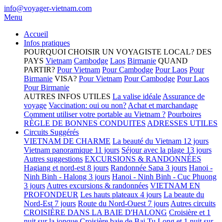
info@voyager-vietnam.com
Menu
Accueil
Infos pratiques
POURQUOI CHOISIR UN VOYAGISTE LOCAL?
DES
PAYS
Vietnam
Cambodge
Laos
Birmanie
QUAND
PARTIR?
Pour Vietnam
Pour Cambodge
Pour Laos
Pour
Birmanie
VISA?
Pour Vietnam
Pour Cambodge
Pour Laos
Pour Birmanie
AUTRES INFOS UTILES
La valise idéale
Assurance de
voyage
Vaccination: oui ou non?
Achat et marchandage
Comment utiliser votre portable au Vietnam ?
Pourboires
RÈGLE DE BONNES CONDUITES
ADRESSES UTILES
Circuits Suggérés
VIETNAM DE CHARME
La beauté du Vietnam 12 jours
Vietnam panoramique 11 jours
Séjour avec la plage 13 jours
Autres suggestions
EXCURSIONS & RANDONNÉES
Hagiang et nord-est 8 jours
Randonnée Sapa 3 jours
Hanoi -
Ninh Binh - Halong 3 jours
Hanoi - Ninh Binh - Cuc Phuong
3 jours
Autres excursions & randonnées
VIETNAM EN
PROFONDEUR
Les hauts plateaux 4 jours
La beaute du
Nord-Est 7 jours
Route du Nord-Ouest 7 jours
Autres circuits
CROISIÈRE DANS LA BAIE D'HALONG
Croisière et 1
nuit sur la jonque
Croisière baie de Bai Tu Long et 1 nuit sur