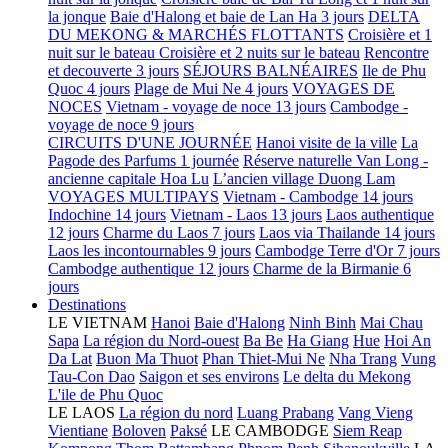
la jonque
Baie d'Halong et baie de Lan Ha 3 jours
DELTA
DU MEKONG & MARCHÉS FLOTTANTS
Croisière et 1
nuit sur le bateau
Croisière et 2 nuits sur le bateau
Rencontre
et decouverte 3 jours
SÉJOURS BALNÉAIRES
Ile de Phu
Quoc 4 jours
Plage de Mui Ne 4 jours
VOYAGES DE
NOCES
Vietnam - voyage de noce 13 jours
Cambodge -
voyage de noce 9 jours
CIRCUITS D'UNE JOURNÉE
Hanoi visite de la ville
La
Pagode des Parfums 1 journée
Réserve naturelle Van Long -
ancienne capitale Hoa Lu
L’ancien village Duong Lam
VOYAGES MULTIPAYS
Vietnam - Cambodge 14 jours
Indochine 14 jours
Vietnam - Laos 13 jours
Laos authentique
12 jours
Charme du Laos 7 jours
Laos via Thailande 14 jours
Laos les incontournables 9 jours
Cambodge Terre d'Or 7 jours
Cambodge authentique 12 jours
Charme de la Birmanie 6
jours
Destinations
LE VIETNAM
Hanoi
Baie d'Halong
Ninh Binh
Mai Chau
Sapa
La région du Nord-ouest
Ba Be
Ha Giang
Hue
Hoi An
Da Lat
Buon Ma Thuot
Phan Thiet-Mui Ne
Nha Trang
Vung
Tau-Con Dao
Saigon et ses environs
Le delta du Mekong
L'ile de Phu Quoc
LE LAOS
La région du nord
Luang Prabang
Vang Vieng
Vientiane
Boloven
Paksé
LE CAMBODGE
Siem Reap