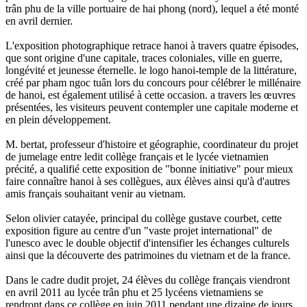
trân phu de la ville portuaire de hai phong (nord), lequel a été monté
en avril dernier.
L'exposition photographique retrace hanoi à travers quatre épisodes,
que sont origine d'une capitale, traces coloniales, ville en guerre,
longévité et jeunesse éternelle. le logo hanoi-temple de la littérature,
créé par pham ngoc tuân lors du concours pour célébrer le millénaire
de hanoi, est également utilisé à cette occasion. a travers les œuvres
présentées, les visiteurs peuvent contempler une capitale moderne et
en plein développement.
M. bertat, professeur d'histoire et géographie, coordinateur du projet
de jumelage entre ledit collège français et le lycée vietnamien
précité, a qualifié cette exposition de "bonne initiative" pour mieux
faire connaître hanoi à ses collègues, aux élèves ainsi qu'à d'autres
amis français souhaitant venir au vietnam.
Selon olivier catayée, principal du collège gustave courbet, cette
exposition figure au centre d'un "vaste projet international" de
l'unesco avec le double objectif d'intensifier les échanges culturels
ainsi que la découverte des patrimoines du vietnam et de la france.
Dans le cadre dudit projet, 24 élèves du collège français viendront
en avril 2011 au lycée trân phu et 25 lycéens vietnamiens se
rendront dans ce collège en juin 2011 pendant une dizaine de jours,