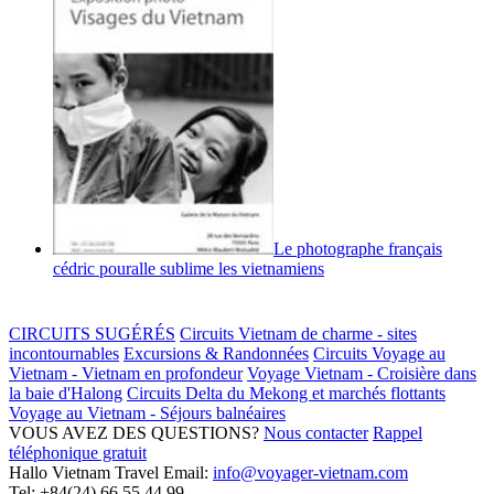
Le photographe français
cédric pouralle sublime les vietnamiens
CIRCUITS SUGÉRÉS
Circuits Vietnam de charme - sites
incontournables
Excursions & Randonnées
Circuits Voyage au
Vietnam - Vietnam en profondeur
Voyage Vietnam - Croisière dans
la baie d'Halong
Circuits Delta du Mekong et marchés flottants
Voyage au Vietnam - Séjours balnéaires
VOUS AVEZ DES QUESTIONS?
Nous contacter
Rappel
téléphonique gratuit
Hallo Vietnam Travel
Email:
info@voyager-vietnam.com
Tel:
+84(24) 66 55 44 99