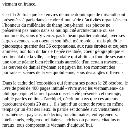
vietnam en france.
C'est la 2e fois que les œuvres de mme dominique de miscault sont
présentées à paris dans le cadre d’une série d’activités organisées en
l’honneur du millénaire de thang long-hanoi. ses photos ne
présentent pas hanoi dans sa multiplicité architecturale ou ses
monuments, vous n’y verrez pas le beau quartier colonial, avec ses
larges avenues, son opéra et son hôtel métropole… mais plutôt le
pittoresque quartier des 36 corporations, aux rues étroites et toujours
animées, non loin du lac de l’epée restituée, coeur géographique et
sentimental de la ville, lac légendaire qui abrite au fond de ses eaux
une tortue géante bien réelle mais auréolée d'un certain mystère…
les œuvres de daniel frydman et nguyen hai son montrent des
portraits et scènes de la vie quotidienne, sous des angles différents.
Dans le cadre de l’exposition qui fermera ses portes le 28 octobre, le
livre de près de 400 pages intitulé «vivre avec les vietnamiens» de
philippe papin et laurent passicousset a été présenté. cet ouvrage,
publié par les editions l’archipel, décrit un pays que ces auteurs
parcourent depuis 20 ans… il s’agit d’un carnet de route en même
temps qu’un état des lieux. la parole est donnée aux vietnamiens
eux-mêmes : paysans, médecins, fonctionnaires, entrepreneurs,
intellectuels, religieux, militaires… riches ou pauvres, citadins ou
ruraux, tous composent le vietnam d’aujourd’hui.