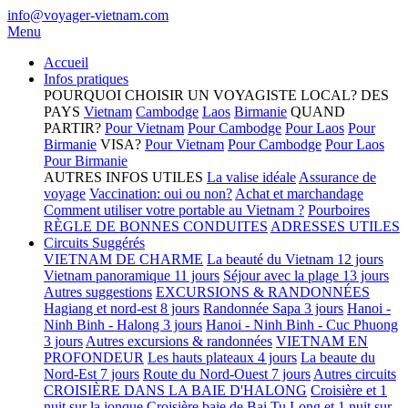
info@voyager-vietnam.com
Menu
Accueil
Infos pratiques
POURQUOI CHOISIR UN VOYAGISTE LOCAL?
DES
PAYS
Vietnam
Cambodge
Laos
Birmanie
QUAND
PARTIR?
Pour Vietnam
Pour Cambodge
Pour Laos
Pour
Birmanie
VISA?
Pour Vietnam
Pour Cambodge
Pour Laos
Pour Birmanie
AUTRES INFOS UTILES
La valise idéale
Assurance de
voyage
Vaccination: oui ou non?
Achat et marchandage
Comment utiliser votre portable au Vietnam ?
Pourboires
RÈGLE DE BONNES CONDUITES
ADRESSES UTILES
Circuits Suggérés
VIETNAM DE CHARME
La beauté du Vietnam 12 jours
Vietnam panoramique 11 jours
Séjour avec la plage 13 jours
Autres suggestions
EXCURSIONS & RANDONNÉES
Hagiang et nord-est 8 jours
Randonnée Sapa 3 jours
Hanoi -
Ninh Binh - Halong 3 jours
Hanoi - Ninh Binh - Cuc Phuong
3 jours
Autres excursions & randonnées
VIETNAM EN
PROFONDEUR
Les hauts plateaux 4 jours
La beaute du
Nord-Est 7 jours
Route du Nord-Ouest 7 jours
Autres circuits
CROISIÈRE DANS LA BAIE D'HALONG
Croisière et 1
nuit sur la jonque
Croisière baie de Bai Tu Long et 1 nuit sur