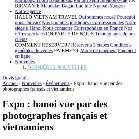
Kompong Thom
Battambang
Phnom Penh
Sihanoukville
LA
BIRMANIE
Mandalay
Bagan
Lac Inle
Ngapali
Yangon
Notre agence
HALLO VIETNAM TRAVEL
Qui sommes nous?
Pourquoi
nous choisir?
Nos garanties juridiques et professionelles
Notre
siège à Hanoi
Nous contacter
Correspondant en France
Nos
offres spéciales
ON PARLE DE NOUS
Témoignages de nos
clients
COMMENT RÉSERVER?
Réserver à 3 étapes
Conditions
générales de ventes
PAIEMENT
Mode de paiement
Paiement
en ligne
Nouvelles
DERNIÈRES NOUVELLES
Devis gratuit
Accueil
›
Nouvelles
›
Événements
›
Expo : hanoi vue par des
photographes français et vietnamiens
Expo : hanoi vue par des
photographes français et
vietnamiens