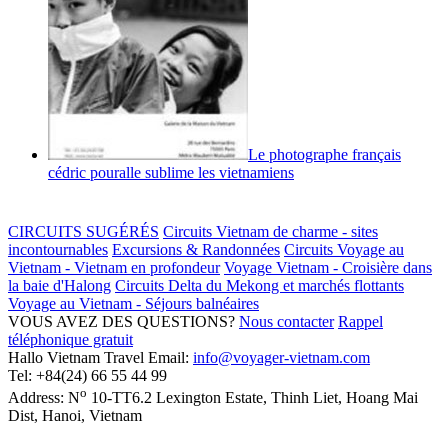
Le photographe français
cédric pouralle sublime les vietnamiens
CIRCUITS SUGÉRÉS
Circuits Vietnam de charme - sites
incontournables
Excursions & Randonnées
Circuits Voyage au
Vietnam - Vietnam en profondeur
Voyage Vietnam - Croisière dans
la baie d'Halong
Circuits Delta du Mekong et marchés flottants
Voyage au Vietnam - Séjours balnéaires
VOUS AVEZ DES QUESTIONS?
Nous contacter
Rappel
téléphonique gratuit
Hallo Vietnam Travel
Email:
info@voyager-vietnam.com
Tel:
+84(24) 66 55 44 99
o
Address:
N
10-TT6.2 Lexington Estate, Thinh Liet
,
Hoang Mai
Dist
,
Hanoi
,
Vietnam