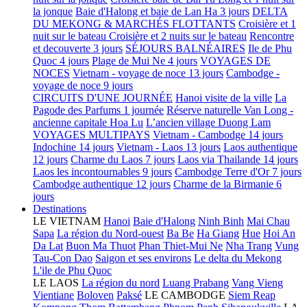
la jonque
Baie d'Halong et baie de Lan Ha 3 jours
DELTA
DU MEKONG & MARCHÉS FLOTTANTS
Croisière et 1
nuit sur le bateau
Croisière et 2 nuits sur le bateau
Rencontre
et decouverte 3 jours
SÉJOURS BALNÉAIRES
Ile de Phu
Quoc 4 jours
Plage de Mui Ne 4 jours
VOYAGES DE
NOCES
Vietnam - voyage de noce 13 jours
Cambodge -
voyage de noce 9 jours
CIRCUITS D'UNE JOURNÉE
Hanoi visite de la ville
La
Pagode des Parfums 1 journée
Réserve naturelle Van Long -
ancienne capitale Hoa Lu
L’ancien village Duong Lam
VOYAGES MULTIPAYS
Vietnam - Cambodge 14 jours
Indochine 14 jours
Vietnam - Laos 13 jours
Laos authentique
12 jours
Charme du Laos 7 jours
Laos via Thailande 14 jours
Laos les incontournables 9 jours
Cambodge Terre d'Or 7 jours
Cambodge authentique 12 jours
Charme de la Birmanie 6
jours
Destinations
LE VIETNAM
Hanoi
Baie d'Halong
Ninh Binh
Mai Chau
Sapa
La région du Nord-ouest
Ba Be
Ha Giang
Hue
Hoi An
Da Lat
Buon Ma Thuot
Phan Thiet-Mui Ne
Nha Trang
Vung
Tau-Con Dao
Saigon et ses environs
Le delta du Mekong
L'ile de Phu Quoc
LE LAOS
La région du nord
Luang Prabang
Vang Vieng
Vientiane
Boloven
Paksé
LE CAMBODGE
Siem Reap