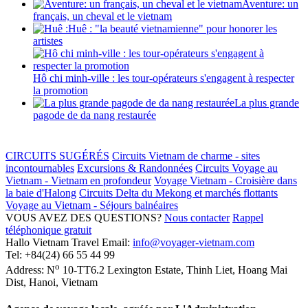
Aventure: un
français, un cheval et le vietnam
Huê : "la beauté vietnamienne" pour honorer les
artistes
Hô chi minh-ville : les tour-opérateurs s'engagent à respecter
la promotion
La plus grande
pagode de da nang restaurée
CIRCUITS SUGÉRÉS
Circuits Vietnam de charme - sites
incontournables
Excursions & Randonnées
Circuits Voyage au
Vietnam - Vietnam en profondeur
Voyage Vietnam - Croisière dans
la baie d'Halong
Circuits Delta du Mekong et marchés flottants
Voyage au Vietnam - Séjours balnéaires
VOUS AVEZ DES QUESTIONS?
Nous contacter
Rappel
téléphonique gratuit
Hallo Vietnam Travel
Email:
info@voyager-vietnam.com
Tel:
+84(24) 66 55 44 99
o
Address:
N
10-TT6.2 Lexington Estate, Thinh Liet
,
Hoang Mai
Dist
,
Hanoi
,
Vietnam