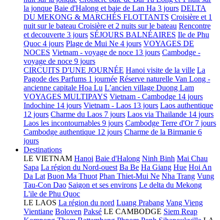
la jonque
Baie d'Halong et baie de Lan Ha 3 jours
DELTA
DU MEKONG & MARCHÉS FLOTTANTS
Croisière et 1
nuit sur le bateau
Croisière et 2 nuits sur le bateau
Rencontre
et decouverte 3 jours
SÉJOURS BALNÉAIRES
Ile de Phu
Quoc 4 jours
Plage de Mui Ne 4 jours
VOYAGES DE
NOCES
Vietnam - voyage de noce 13 jours
Cambodge -
voyage de noce 9 jours
CIRCUITS D'UNE JOURNÉE
Hanoi visite de la ville
La
Pagode des Parfums 1 journée
Réserve naturelle Van Long -
ancienne capitale Hoa Lu
L’ancien village Duong Lam
VOYAGES MULTIPAYS
Vietnam - Cambodge 14 jours
Indochine 14 jours
Vietnam - Laos 13 jours
Laos authentique
12 jours
Charme du Laos 7 jours
Laos via Thailande 14 jours
Laos les incontournables 9 jours
Cambodge Terre d'Or 7 jours
Cambodge authentique 12 jours
Charme de la Birmanie 6
jours
Destinations
LE VIETNAM
Hanoi
Baie d'Halong
Ninh Binh
Mai Chau
Sapa
La région du Nord-ouest
Ba Be
Ha Giang
Hue
Hoi An
Da Lat
Buon Ma Thuot
Phan Thiet-Mui Ne
Nha Trang
Vung
Tau-Con Dao
Saigon et ses environs
Le delta du Mekong
L'ile de Phu Quoc
LE LAOS
La région du nord
Luang Prabang
Vang Vieng
Vientiane
Boloven
Paksé
LE CAMBODGE
Siem Reap