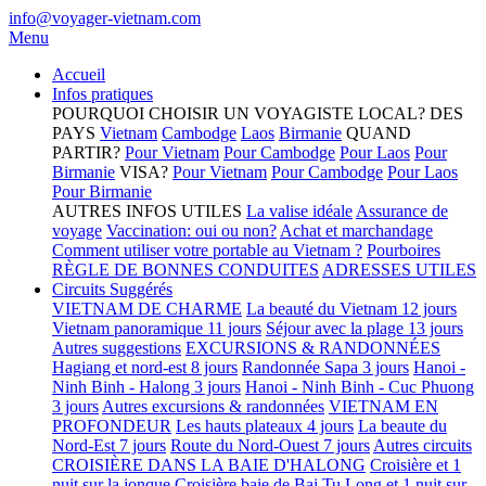
info@voyager-vietnam.com
Menu
Accueil
Infos pratiques
POURQUOI CHOISIR UN VOYAGISTE LOCAL?
DES
PAYS
Vietnam
Cambodge
Laos
Birmanie
QUAND
PARTIR?
Pour Vietnam
Pour Cambodge
Pour Laos
Pour
Birmanie
VISA?
Pour Vietnam
Pour Cambodge
Pour Laos
Pour Birmanie
AUTRES INFOS UTILES
La valise idéale
Assurance de
voyage
Vaccination: oui ou non?
Achat et marchandage
Comment utiliser votre portable au Vietnam ?
Pourboires
RÈGLE DE BONNES CONDUITES
ADRESSES UTILES
Circuits Suggérés
VIETNAM DE CHARME
La beauté du Vietnam 12 jours
Vietnam panoramique 11 jours
Séjour avec la plage 13 jours
Autres suggestions
EXCURSIONS & RANDONNÉES
Hagiang et nord-est 8 jours
Randonnée Sapa 3 jours
Hanoi -
Ninh Binh - Halong 3 jours
Hanoi - Ninh Binh - Cuc Phuong
3 jours
Autres excursions & randonnées
VIETNAM EN
PROFONDEUR
Les hauts plateaux 4 jours
La beaute du
Nord-Est 7 jours
Route du Nord-Ouest 7 jours
Autres circuits
CROISIÈRE DANS LA BAIE D'HALONG
Croisière et 1
nuit sur la jonque
Croisière baie de Bai Tu Long et 1 nuit sur