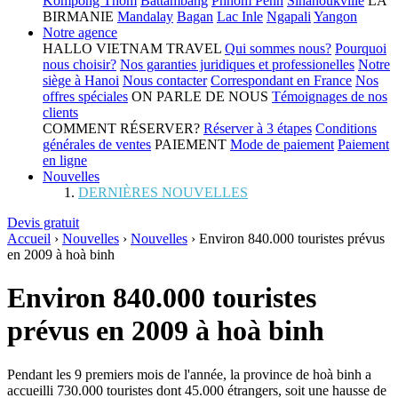
Kompong Thom
Battambang
Phnom Penh
Sihanoukville
LA
BIRMANIE
Mandalay
Bagan
Lac Inle
Ngapali
Yangon
Notre agence
HALLO VIETNAM TRAVEL
Qui sommes nous?
Pourquoi
nous choisir?
Nos garanties juridiques et professionelles
Notre
siège à Hanoi
Nous contacter
Correspondant en France
Nos
offres spéciales
ON PARLE DE NOUS
Témoignages de nos
clients
COMMENT RÉSERVER?
Réserver à 3 étapes
Conditions
générales de ventes
PAIEMENT
Mode de paiement
Paiement
en ligne
Nouvelles
DERNIÈRES NOUVELLES
Devis gratuit
Accueil
›
Nouvelles
›
Nouvelles
›
Environ 840.000 touristes prévus
en 2009 à hoà binh
Environ 840.000 touristes
prévus en 2009 à hoà binh
Pendant les 9 premiers mois de l'année, la province de hoà binh a
accueilli 730.000 touristes dont 45.000 étrangers, soit une hausse de