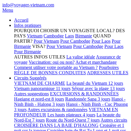
info@voyager-vietnam.com
Menu
Accueil
Infos pratiques
POURQUOI CHOISIR UN VOYAGISTE LOCAL?
DES
PAYS
Vietnam
Cambodge
Laos
Birmanie
QUAND
PARTIR?
Pour Vietnam
Pour Cambodge
Pour Laos
Pour
Birmanie
VISA?
Pour Vietnam
Pour Cambodge
Pour Laos
Pour Birmanie
AUTRES INFOS UTILES
La valise idéale
Assurance de
voyage
Vaccination: oui ou non?
Achat et marchandage
Comment utiliser votre portable au Vietnam ?
Pourboires
RÈGLE DE BONNES CONDUITES
ADRESSES UTILES
Circuits Suggérés
VIETNAM DE CHARME
La beauté du Vietnam 12 jours
Vietnam panoramique 11 jours
Séjour avec la plage 13 jours
Autres suggestions
EXCURSIONS & RANDONNÉES
Hagiang et nord-est 8 jours
Randonnée Sapa 3 jours
Hanoi -
Ninh Binh - Halong 3 jours
Hanoi - Ninh Binh - Cuc Phuong
3 jours
Autres excursions & randonnées
VIETNAM EN
PROFONDEUR
Les hauts plateaux 4 jours
La beaute du
Nord-Est 7 jours
Route du Nord-Ouest 7 jours
Autres circuits
CROISIÈRE DANS LA BAIE D'HALONG
Croisière et 1
nuit sur la jonque
Croisière baie de Bai Tu Long et 1 nuit sur