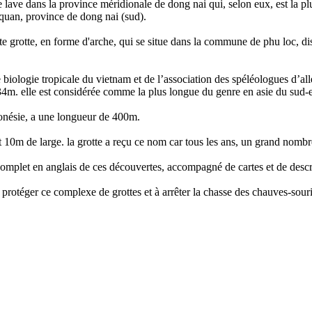
 lave dans la province méridionale de dong nai qui, selon eux, est la p
 quan, province de dong nai (sud).
 grotte, en forme d'arche, qui se situe dans la commune de phu loc, dis
 de biologie tropicale du vietnam et de l’association des spéléologues d’
534m. elle est considérée comme la plus longue du genre en asie du sud-e
donésie, a une longueur de 400m.
t 10m de large. la grotte a reçu ce nom car tous les ans, un grand nombr
complet en anglais de ces découvertes, accompagné de cartes et de descr
 protéger ce complexe de grottes et à arrêter la chasse des chauves-souri