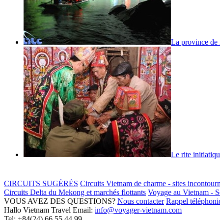
La province de 
Le rite initiati
CIRCUITS SUGÉRÉS
Circuits Vietnam de charme - sites incontour
Circuits Delta du Mekong et marchés flottants
Voyage au Vietnam - Sé
VOUS AVEZ DES QUESTIONS?
Nous contacter
Rappel téléphoniq
Hallo Vietnam Travel
Email:
info@voyager-vietnam.com
Tel:
+84(24) 66 55 44 99