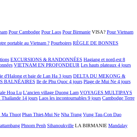
tnam
Pour Cambodge
Pour Laos
Pour Birmanie
VISA?
Pour Vietnam
tre portable au Vietnam ?
Pourboires
RÈGLE DE BONNES
tions
EXCURSIONS & RANDONNÉES
Hagiang et nord-est 8
onnées
VIETNAM EN PROFONDEUR
Les hauts plateaux 4 jours
ie d'Halong et baie de Lan Ha 3 jours
DELTA DU MEKONG &
S BALNÉAIRES
Ile de Phu Quoc 4 jours
Plage de Mui Ne 4 jours
tale Hoa Lu
L’ancien village Duong Lam
VOYAGES MULTIPAYS
 Thailande 14 jours
Laos les incontournables 9 jours
Cambodge Terre
 Ma Thuot
Phan Thiet-Mui Ne
Nha Trang
Vung Tau-Con Dao
attambang
Phnom Penh
Sihanoukville
LA BIRMANIE
Mandalay