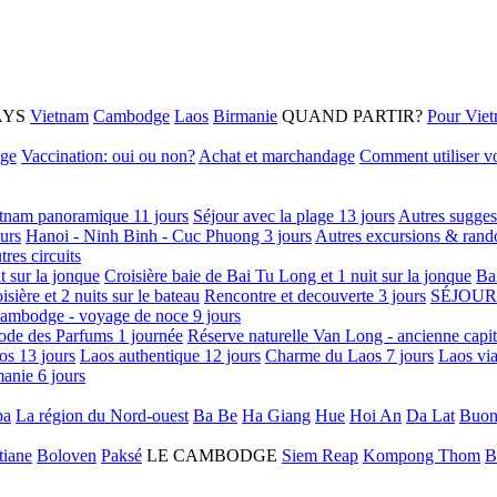
AYS
Vietnam
Cambodge
Laos
Birmanie
QUAND PARTIR?
Pour Vie
age
Vaccination: oui ou non?
Achat et marchandage
Comment utiliser vo
tnam panoramique 11 jours
Séjour avec la plage 13 jours
Autres sugges
urs
Hanoi - Ninh Binh - Cuc Phuong 3 jours
Autres excursions & rand
tres circuits
it sur la jonque
Croisière baie de Bai Tu Long et 1 nuit sur la jonque
Ba
isière et 2 nuits sur le bateau
Rencontre et decouverte 3 jours
SÉJOUR
ambodge - voyage de noce 9 jours
ode des Parfums 1 journée
Réserve naturelle Van Long - ancienne capi
os 13 jours
Laos authentique 12 jours
Charme du Laos 7 jours
Laos via
anie 6 jours
pa
La région du Nord-ouest
Ba Be
Ha Giang
Hue
Hoi An
Da Lat
Buon
tiane
Boloven
Paksé
LE CAMBODGE
Siem Reap
Kompong Thom
B