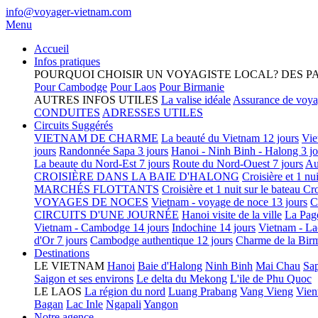
info@voyager-vietnam.com
Menu
Accueil
Infos pratiques
POURQUOI CHOISIR UN VOYAGISTE LOCAL?
DES P
Pour Cambodge
Pour Laos
Pour Birmanie
AUTRES INFOS UTILES
La valise idéale
Assurance de voy
CONDUITES
ADRESSES UTILES
Circuits Suggérés
VIETNAM DE CHARME
La beauté du Vietnam 12 jours
Vie
jours
Randonnée Sapa 3 jours
Hanoi - Ninh Binh - Halong 3 jo
La beaute du Nord-Est 7 jours
Route du Nord-Ouest 7 jours
Au
CROISIÈRE DANS LA BAIE D'HALONG
Croisière et 1 nu
MARCHÉS FLOTTANTS
Croisière et 1 nuit sur le bateau
Cro
VOYAGES DE NOCES
Vietnam - voyage de noce 13 jours
C
CIRCUITS D'UNE JOURNÉE
Hanoi visite de la ville
La Pag
Vietnam - Cambodge 14 jours
Indochine 14 jours
Vietnam - La
d'Or 7 jours
Cambodge authentique 12 jours
Charme de la Birm
Destinations
LE VIETNAM
Hanoi
Baie d'Halong
Ninh Binh
Mai Chau
Sa
Saigon et ses environs
Le delta du Mekong
L'ile de Phu Quoc
LE LAOS
La région du nord
Luang Prabang
Vang Vieng
Vien
Bagan
Lac Inle
Ngapali
Yangon
Notre agence