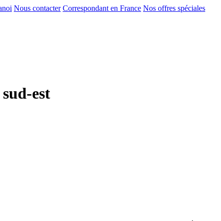
anoi
Nous contacter
Correspondant en France
Nos offres spéciales
 sud-est