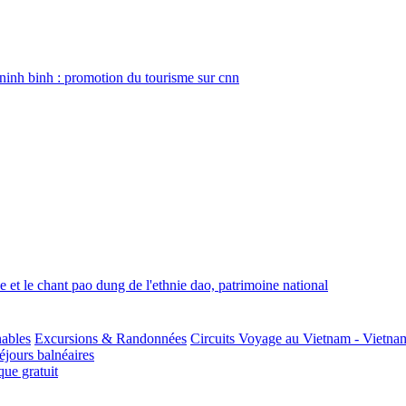
ninh binh : promotion du tourisme sur cnn
que et le chant pao dung de l'ethnie dao, patrimoine national
nables
Excursions & Randonnées
Circuits Voyage au Vietnam - Vietna
jours balnéaires
ue gratuit