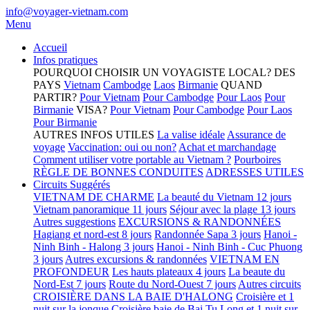
info@voyager-vietnam.com
Menu
Accueil
Infos pratiques
POURQUOI CHOISIR UN VOYAGISTE LOCAL?
DES
PAYS
Vietnam
Cambodge
Laos
Birmanie
QUAND
PARTIR?
Pour Vietnam
Pour Cambodge
Pour Laos
Pour
Birmanie
VISA?
Pour Vietnam
Pour Cambodge
Pour Laos
Pour Birmanie
AUTRES INFOS UTILES
La valise idéale
Assurance de
voyage
Vaccination: oui ou non?
Achat et marchandage
Comment utiliser votre portable au Vietnam ?
Pourboires
RÈGLE DE BONNES CONDUITES
ADRESSES UTILES
Circuits Suggérés
VIETNAM DE CHARME
La beauté du Vietnam 12 jours
Vietnam panoramique 11 jours
Séjour avec la plage 13 jours
Autres suggestions
EXCURSIONS & RANDONNÉES
Hagiang et nord-est 8 jours
Randonnée Sapa 3 jours
Hanoi -
Ninh Binh - Halong 3 jours
Hanoi - Ninh Binh - Cuc Phuong
3 jours
Autres excursions & randonnées
VIETNAM EN
PROFONDEUR
Les hauts plateaux 4 jours
La beaute du
Nord-Est 7 jours
Route du Nord-Ouest 7 jours
Autres circuits
CROISIÈRE DANS LA BAIE D'HALONG
Croisière et 1
nuit sur la jonque
Croisière baie de Bai Tu Long et 1 nuit sur