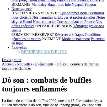
Kompong Thom
Battambang
Phnom Penh
Sihanoukville
LA
BIRMANIE
Mandalay
Bagan
Lac Inle
Ngapali
Yangon
Notre agence
HALLO VIETNAM TRAVEL
Qui sommes nous?
Pourquoi
nous choisir?
Nos garanties juridiques et professionelles
Notre
siège à Hanoi
Nous contacter
Correspondant en France
Nos
offres spéciales
ON PARLE DE NOUS
Témoignages de nos
clients
COMMENT RÉSERVER?
Réserver à 3 étapes
Conditions
générales de ventes
PAIEMENT
Mode de paiement
Paiement
en ligne
Nouvelles
DERNIÈRES NOUVELLES
Devis gratuit
Accueil
›
Nouvelles
›
Événements
›
Dô son : combats de buffles
toujours enflammés
Dô son : combats de buffles
toujours enflammés
La finale du combat de buffles 2009, une des 15 fêtes nationales, a
eu lieu dimanche à dô son, ville de hai phong (nord), en l’honneur