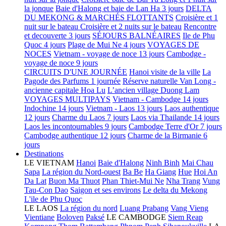
la jonque
Baie d'Halong et baie de Lan Ha 3 jours
DELTA
DU MEKONG & MARCHÉS FLOTTANTS
Croisière et 1
nuit sur le bateau
Croisière et 2 nuits sur le bateau
Rencontre
et decouverte 3 jours
SÉJOURS BALNÉAIRES
Ile de Phu
Quoc 4 jours
Plage de Mui Ne 4 jours
VOYAGES DE
NOCES
Vietnam - voyage de noce 13 jours
Cambodge -
voyage de noce 9 jours
CIRCUITS D'UNE JOURNÉE
Hanoi visite de la ville
La
Pagode des Parfums 1 journée
Réserve naturelle Van Long -
ancienne capitale Hoa Lu
L’ancien village Duong Lam
VOYAGES MULTIPAYS
Vietnam - Cambodge 14 jours
Indochine 14 jours
Vietnam - Laos 13 jours
Laos authentique
12 jours
Charme du Laos 7 jours
Laos via Thailande 14 jours
Laos les incontournables 9 jours
Cambodge Terre d'Or 7 jours
Cambodge authentique 12 jours
Charme de la Birmanie 6
jours
Destinations
LE VIETNAM
Hanoi
Baie d'Halong
Ninh Binh
Mai Chau
Sapa
La région du Nord-ouest
Ba Be
Ha Giang
Hue
Hoi An
Da Lat
Buon Ma Thuot
Phan Thiet-Mui Ne
Nha Trang
Vung
Tau-Con Dao
Saigon et ses environs
Le delta du Mekong
L'ile de Phu Quoc
LE LAOS
La région du nord
Luang Prabang
Vang Vieng
Vientiane
Boloven
Paksé
LE CAMBODGE
Siem Reap