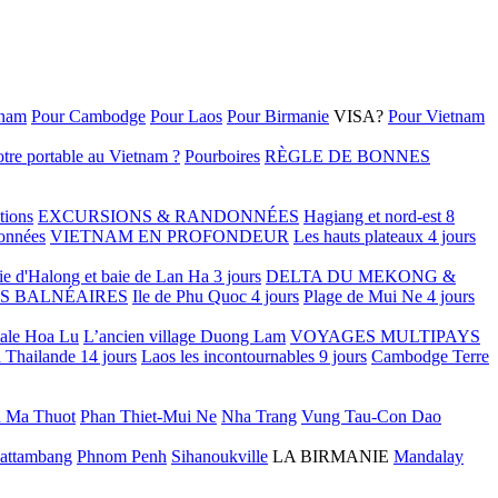
tnam
Pour Cambodge
Pour Laos
Pour Birmanie
VISA?
Pour Vietnam
tre portable au Vietnam ?
Pourboires
RÈGLE DE BONNES
tions
EXCURSIONS & RANDONNÉES
Hagiang et nord-est 8
onnées
VIETNAM EN PROFONDEUR
Les hauts plateaux 4 jours
ie d'Halong et baie de Lan Ha 3 jours
DELTA DU MEKONG &
S BALNÉAIRES
Ile de Phu Quoc 4 jours
Plage de Mui Ne 4 jours
tale Hoa Lu
L’ancien village Duong Lam
VOYAGES MULTIPAYS
 Thailande 14 jours
Laos les incontournables 9 jours
Cambodge Terre
 Ma Thuot
Phan Thiet-Mui Ne
Nha Trang
Vung Tau-Con Dao
attambang
Phnom Penh
Sihanoukville
LA BIRMANIE
Mandalay