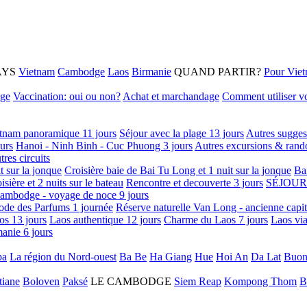
AYS
Vietnam
Cambodge
Laos
Birmanie
QUAND PARTIR?
Pour Vie
age
Vaccination: oui ou non?
Achat et marchandage
Comment utiliser vo
tnam panoramique 11 jours
Séjour avec la plage 13 jours
Autres sugges
urs
Hanoi - Ninh Binh - Cuc Phuong 3 jours
Autres excursions & rand
tres circuits
it sur la jonque
Croisière baie de Bai Tu Long et 1 nuit sur la jonque
Ba
isière et 2 nuits sur le bateau
Rencontre et decouverte 3 jours
SÉJOUR
ambodge - voyage de noce 9 jours
ode des Parfums 1 journée
Réserve naturelle Van Long - ancienne capi
os 13 jours
Laos authentique 12 jours
Charme du Laos 7 jours
Laos via
anie 6 jours
pa
La région du Nord-ouest
Ba Be
Ha Giang
Hue
Hoi An
Da Lat
Buon
tiane
Boloven
Paksé
LE CAMBODGE
Siem Reap
Kompong Thom
B