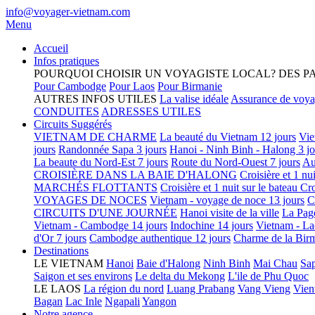
info@voyager-vietnam.com
Menu
Accueil
Infos pratiques
POURQUOI CHOISIR UN VOYAGISTE LOCAL?
DES P
Pour Cambodge
Pour Laos
Pour Birmanie
AUTRES INFOS UTILES
La valise idéale
Assurance de voy
CONDUITES
ADRESSES UTILES
Circuits Suggérés
VIETNAM DE CHARME
La beauté du Vietnam 12 jours
Vie
jours
Randonnée Sapa 3 jours
Hanoi - Ninh Binh - Halong 3 jo
La beaute du Nord-Est 7 jours
Route du Nord-Ouest 7 jours
Au
CROISIÈRE DANS LA BAIE D'HALONG
Croisière et 1 nu
MARCHÉS FLOTTANTS
Croisière et 1 nuit sur le bateau
Cro
VOYAGES DE NOCES
Vietnam - voyage de noce 13 jours
C
CIRCUITS D'UNE JOURNÉE
Hanoi visite de la ville
La Pag
Vietnam - Cambodge 14 jours
Indochine 14 jours
Vietnam - La
d'Or 7 jours
Cambodge authentique 12 jours
Charme de la Birm
Destinations
LE VIETNAM
Hanoi
Baie d'Halong
Ninh Binh
Mai Chau
Sa
Saigon et ses environs
Le delta du Mekong
L'ile de Phu Quoc
LE LAOS
La région du nord
Luang Prabang
Vang Vieng
Vien
Bagan
Lac Inle
Ngapali
Yangon
Notre agence