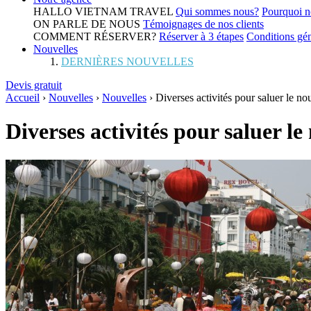
HALLO VIETNAM TRAVEL
Qui sommes nous?
Pourquoi n
ON PARLE DE NOUS
Témoignages de nos clients
COMMENT RÉSERVER?
Réserver à 3 étapes
Conditions gén
Nouvelles
DERNIÈRES NOUVELLES
Devis gratuit
Accueil
›
Nouvelles
›
Nouvelles
›
Diverses activités pour saluer le n
Diverses activités pour saluer l