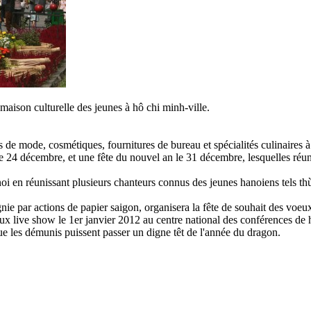
maison culturelle des jeunes à hô chi minh-ville.
s de mode, cosmétiques, fournitures de bureau et spécialités culinaires à
l le 24 décembre, et une fête du nouvel an le 31 décembre, lesquelles réu
oi en réunissant plusieurs chanteurs connus des jeunes hanoiens tels t
e par actions de papier saigon, organisera la fête de souhait des voeux 
deux live show le 1er janvier 2012 au centre national des conférences de 
e que les démunis puissent passer un digne têt de l'année du dragon.