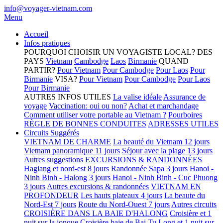
info@voyager-vietnam.com
Menu
Accueil
Infos pratiques
POURQUOI CHOISIR UN VOYAGISTE LOCAL?
DES
PAYS
Vietnam
Cambodge
Laos
Birmanie
QUAND
PARTIR?
Pour Vietnam
Pour Cambodge
Pour Laos
Pour
Birmanie
VISA?
Pour Vietnam
Pour Cambodge
Pour Laos
Pour Birmanie
AUTRES INFOS UTILES
La valise idéale
Assurance de
voyage
Vaccination: oui ou non?
Achat et marchandage
Comment utiliser votre portable au Vietnam ?
Pourboires
RÈGLE DE BONNES CONDUITES
ADRESSES UTILES
Circuits Suggérés
VIETNAM DE CHARME
La beauté du Vietnam 12 jours
Vietnam panoramique 11 jours
Séjour avec la plage 13 jours
Autres suggestions
EXCURSIONS & RANDONNÉES
Hagiang et nord-est 8 jours
Randonnée Sapa 3 jours
Hanoi -
Ninh Binh - Halong 3 jours
Hanoi - Ninh Binh - Cuc Phuong
3 jours
Autres excursions & randonnées
VIETNAM EN
PROFONDEUR
Les hauts plateaux 4 jours
La beaute du
Nord-Est 7 jours
Route du Nord-Ouest 7 jours
Autres circuits
CROISIÈRE DANS LA BAIE D'HALONG
Croisière et 1
nuit sur la jonque
Croisière baie de Bai Tu Long et 1 nuit sur