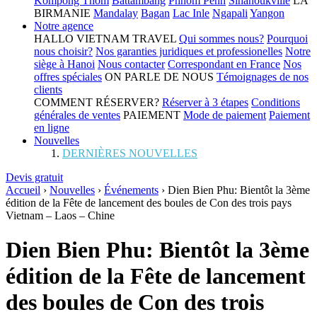
Kompong Thom
Battambang
Phnom Penh
Sihanoukville
LA
BIRMANIE
Mandalay
Bagan
Lac Inle
Ngapali
Yangon
Notre agence
HALLO VIETNAM TRAVEL
Qui sommes nous?
Pourquoi
nous choisir?
Nos garanties juridiques et professionelles
Notre
siège à Hanoi
Nous contacter
Correspondant en France
Nos
offres spéciales
ON PARLE DE NOUS
Témoignages de nos
clients
COMMENT RÉSERVER?
Réserver à 3 étapes
Conditions
générales de ventes
PAIEMENT
Mode de paiement
Paiement
en ligne
Nouvelles
DERNIÈRES NOUVELLES
Devis gratuit
Accueil
›
Nouvelles
›
Événements
›
Dien Bien Phu: Bientôt la 3ème
édition de la Fête de lancement des boules de Con des trois pays
Vietnam – Laos – Chine
Dien Bien Phu: Bientôt la 3ème
édition de la Fête de lancement
des boules de Con des trois