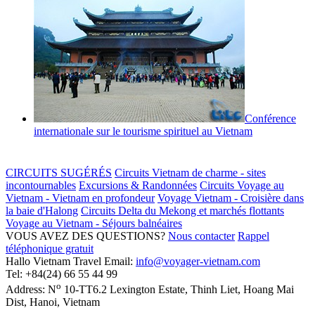
Conférence
internationale sur le tourisme spirituel au Vietnam
CIRCUITS SUGÉRÉS
Circuits Vietnam de charme - sites
incontournables
Excursions & Randonnées
Circuits Voyage au
Vietnam - Vietnam en profondeur
Voyage Vietnam - Croisière dans
la baie d'Halong
Circuits Delta du Mekong et marchés flottants
Voyage au Vietnam - Séjours balnéaires
VOUS AVEZ DES QUESTIONS?
Nous contacter
Rappel
téléphonique gratuit
Hallo Vietnam Travel
Email:
info@voyager-vietnam.com
Tel:
+84(24) 66 55 44 99
o
Address:
N
10-TT6.2 Lexington Estate, Thinh Liet
,
Hoang Mai
Dist
,
Hanoi
,
Vietnam