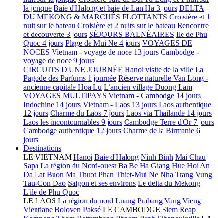
la jonque
Baie d'Halong et baie de Lan Ha 3 jours
DELTA
DU MEKONG & MARCHÉS FLOTTANTS
Croisière et 1
nuit sur le bateau
Croisière et 2 nuits sur le bateau
Rencontre
et decouverte 3 jours
SÉJOURS BALNÉAIRES
Ile de Phu
Quoc 4 jours
Plage de Mui Ne 4 jours
VOYAGES DE
NOCES
Vietnam - voyage de noce 13 jours
Cambodge -
voyage de noce 9 jours
CIRCUITS D'UNE JOURNÉE
Hanoi visite de la ville
La
Pagode des Parfums 1 journée
Réserve naturelle Van Long -
ancienne capitale Hoa Lu
L’ancien village Duong Lam
VOYAGES MULTIPAYS
Vietnam - Cambodge 14 jours
Indochine 14 jours
Vietnam - Laos 13 jours
Laos authentique
12 jours
Charme du Laos 7 jours
Laos via Thailande 14 jours
Laos les incontournables 9 jours
Cambodge Terre d'Or 7 jours
Cambodge authentique 12 jours
Charme de la Birmanie 6
jours
Destinations
LE VIETNAM
Hanoi
Baie d'Halong
Ninh Binh
Mai Chau
Sapa
La région du Nord-ouest
Ba Be
Ha Giang
Hue
Hoi An
Da Lat
Buon Ma Thuot
Phan Thiet-Mui Ne
Nha Trang
Vung
Tau-Con Dao
Saigon et ses environs
Le delta du Mekong
L'ile de Phu Quoc
LE LAOS
La région du nord
Luang Prabang
Vang Vieng
Vientiane
Boloven
Paksé
LE CAMBODGE
Siem Reap