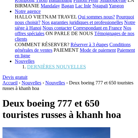
Kompong Thom
Battambang
Phnom Penh
Sihanoukville
LA
BIRMANIE
Mandalay
Bagan
Lac Inle
Ngapali
Yangon
Notre agence
HALLO VIETNAM TRAVEL
Qui sommes nous?
Pourquoi
nous choisir?
Nos garanties juridiques et professionelles
Notre
siège à Hanoi
Nous contacter
Correspondant en France
Nos
offres spéciales
ON PARLE DE NOUS
Témoignages de nos
clients
COMMENT RÉSERVER?
Réserver à 3 étapes
Conditions
générales de ventes
PAIEMENT
Mode de paiement
Paiement
en ligne
Nouvelles
DERNIÈRES NOUVELLES
Devis gratuit
Accueil
›
Nouvelles
›
Nouvelles
›
Deux boeing 777 et 650 touristes
russes à khanh hoa
Deux boeing 777 et 650
touristes russes à khanh hoa