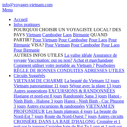
info@voyager-vietnam.com
Menu
Accueil
Infos pratiques
POURQUOI CHOISIR UN VOYAGISTE LOCAL?
DES
PAYS
Vietnam
Cambodge
Laos
Birmanie
QUAND
PARTIR?
Pour Vietnam
Pour Cambodge
Pour Laos
Pour
Birmanie
VISA?
Pour Vietnam
Pour Cambodge
Pour Laos
Pour Birmanie
AUTRES INFOS UTILES
La valise idéale
Assurance de
voyage
Vaccination: oui ou non?
Achat et marchandage
Comment utiliser votre portable au Vietnam ?
Pourboires
RÈGLE DE BONNES CONDUITES
ADRESSES UTILES
Circuits Suggérés
VIETNAM DE CHARME
La beauté du Vietnam 12 jours
Vietnam panoramique 11 jours
Séjour avec la plage 13 jours
Autres suggestions
EXCURSIONS & RANDONNÉES
Hagiang et nord-est 8 jours
Randonnée Sapa 3 jours
Hanoi -
Ninh Binh - Halong 3 jours
Hanoi - Ninh Binh - Cuc Phuong
3 jours
Autres excursions & randonnées
VIETNAM EN
PROFONDEUR
Les hauts plateaux 4 jours
La beaute du
Nord-Est 7 jours
Route du Nord-Ouest 7 jours
Autres circuits
CROISIÈRE DANS LA BAIE D'HALONG
Croisière et 1
nuit sur la jonque
Croisière baie de Bai Tu Long et 1 nuit sur