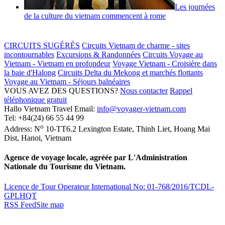
Les journées
de la culture du vietnam commencent à rome
CIRCUITS SUGÉRÉS
Circuits Vietnam de charme - sites
incontournables
Excursions & Randonnées
Circuits Voyage au
Vietnam - Vietnam en profondeur
Voyage Vietnam - Croisière dans
la baie d'Halong
Circuits Delta du Mekong et marchés flottants
Voyage au Vietnam - Séjours balnéaires
VOUS AVEZ DES QUESTIONS?
Nous contacter
Rappel
téléphonique gratuit
Hallo Vietnam Travel
Email:
info@voyager-vietnam.com
Tel:
+84(24) 66 55 44 99
o
Address:
N
10-TT6.2 Lexington Estate, Thinh Liet
,
Hoang Mai
Dist
,
Hanoi
,
Vietnam
Agence de voyage locale, agréée par L'Administration
Nationale du Tourisme du Vietnam.
Licence de Tour Operateur International No: 01-768/2016/TCDL-
GPLHQT
RSS Feed
Site map