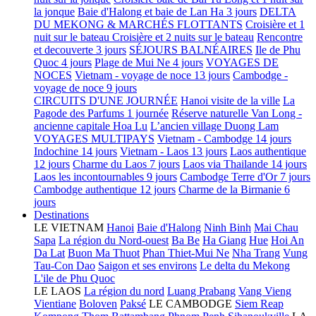
la jonque
Baie d'Halong et baie de Lan Ha 3 jours
DELTA
DU MEKONG & MARCHÉS FLOTTANTS
Croisière et 1
nuit sur le bateau
Croisière et 2 nuits sur le bateau
Rencontre
et decouverte 3 jours
SÉJOURS BALNÉAIRES
Ile de Phu
Quoc 4 jours
Plage de Mui Ne 4 jours
VOYAGES DE
NOCES
Vietnam - voyage de noce 13 jours
Cambodge -
voyage de noce 9 jours
CIRCUITS D'UNE JOURNÉE
Hanoi visite de la ville
La
Pagode des Parfums 1 journée
Réserve naturelle Van Long -
ancienne capitale Hoa Lu
L’ancien village Duong Lam
VOYAGES MULTIPAYS
Vietnam - Cambodge 14 jours
Indochine 14 jours
Vietnam - Laos 13 jours
Laos authentique
12 jours
Charme du Laos 7 jours
Laos via Thailande 14 jours
Laos les incontournables 9 jours
Cambodge Terre d'Or 7 jours
Cambodge authentique 12 jours
Charme de la Birmanie 6
jours
Destinations
LE VIETNAM
Hanoi
Baie d'Halong
Ninh Binh
Mai Chau
Sapa
La région du Nord-ouest
Ba Be
Ha Giang
Hue
Hoi An
Da Lat
Buon Ma Thuot
Phan Thiet-Mui Ne
Nha Trang
Vung
Tau-Con Dao
Saigon et ses environs
Le delta du Mekong
L'ile de Phu Quoc
LE LAOS
La région du nord
Luang Prabang
Vang Vieng
Vientiane
Boloven
Paksé
LE CAMBODGE
Siem Reap